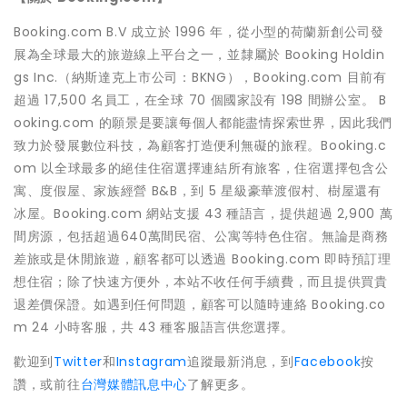
Booking.com B.V 成立於 1996 年，從小型的荷蘭新創公司發
展為全球最大的旅遊線上平台之一，並隸屬於 Booking Holdin
gs Inc.（納斯達克上市公司：BKNG），Booking.com 目前有
超過 17,500 名員工，在全球 70 個國家設有 198 間辦公室。 B
ooking.com 的願景是要讓每個人都能盡情探索世界，因此我們
致力於發展數位科技，為顧客打造便利無礙的旅程。Booking.c
om 以全球最多的絕佳住宿選擇連結所有旅客，住宿選擇包含公
寓、度假屋、家族經營 B&B，到 5 星級豪華渡假村、樹屋還有
冰屋。Booking.com 網站支援 43 種語言，提供超過 2,900 萬
間房源，包括超過640萬間民宿、公寓等特色住宿。無論是商務
差旅或是休閒旅遊，顧客都可以透過 Booking.com 即時預訂理
想住宿；除了快速方便外，本站不收任何手續費，而且提供買貴
退差價保證。如遇到任何問題，顧客可以隨時連絡 Booking.co
m 24 小時客服，共 43 種客服語言供您選擇。
歡迎到
Twitter
和
Instagram
追蹤最新消息，到
Facebook
按
讚，或前往
台灣媒體訊息中心
了解更多。