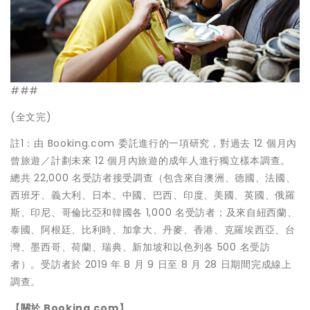
###
(全文完)
註1：由 Booking.com 委託進行的一項研究，對過去 12 個月內
曾旅遊／計劃未來 12 個月內旅遊的成年人進行獨立樣本調查。
總共 22,000 名受訪者接受調查（包含來自澳洲、德國、法國、
西班牙、義大利、日本、中國、巴西、印度、美國、英國、俄羅
斯、印尼、哥倫比亞和韓國各 1,000 名受訪者；及來自紐西蘭、
泰國、阿根廷、比利時、加拿大、丹麥、香港、克羅埃西亞、台
灣、墨西哥、荷蘭、瑞典、新加坡和以色列各 500 名受訪
者）。受訪者於 2019 年 8 月 9 日至 8 月 28 日期間完成線上
調查。
【關於
Booking.com
】