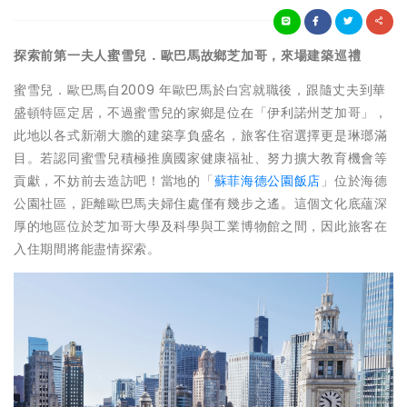
探索前第一夫人蜜雪兒．歐巴馬故鄉芝加哥，來場建築巡禮
蜜雪兒．歐巴馬自2009 年歐巴馬於白宮就職後，跟隨丈夫到華
盛頓特區定居，不過蜜雪兒的家鄉是位在「伊利諾州芝加哥」，
此地以各式新潮大膽的建築享負盛名，旅客住宿選擇更是琳瑯滿
目。若認同蜜雪兒積極推廣國家健康福祉、努力擴大教育機會等
貢獻，不妨前去造訪吧！當地的「
蘇菲海德公園飯店
」位於海德
公園社區，距離歐巴馬夫婦住處僅有幾步之遙。這個文化底蘊深
厚的地區位於芝加哥大學及科學與工業博物館之間，因此旅客在
入住期間將能盡情探索。