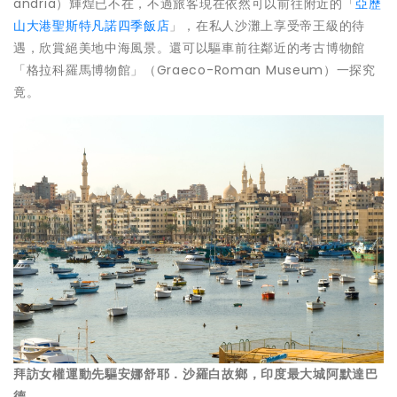
andria）輝煌已不在，不過旅客現在依然可以前往附近的「
亞歷
山大港聖斯特凡諾四季飯店
」
，在私人沙灘上享受帝王級的待
遇，欣賞絕美地中海風景。還可以驅車前往鄰近的考古博物館
「格拉科羅馬博物館」（Graeco-Roman Museum）一探究
竟。
拜訪女權運動先驅安娜舒耶．沙羅白故鄉，印度最大城阿默達巴
德