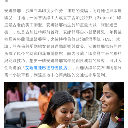
安娜舒耶．沙羅白為印度女性勞工運動的先驅，同時她也與印度
國父－甘地，一同替紡織工人成立了古加拉特邦（Gujarat）印
度最古老的勞工聯盟。安娜舒耶出生於印度最大城「阿默達巴
德」，也是古加拉特邦前首府。安娜舒耶自小就是孤兒，年長後
移居英格蘭研讀醫藥學，之後轉往倫敦政治經濟學院（LSE）就
讀，並在倫敦受到婦女參政運動影響與啟發。安娜舒耶當時的住
所成了現今的紡織印花布博物館，館內收藏了印度歷年來的布料
與紡織技巧。想要一賭安娜舒耶當年開創性成就的旅客，可以入
住周邊的「
艾哈邁達巴德凱悅飯店
」，距離紡織印花布博物館只
需一小段車程，到達當地中心商業區的交通也非常便利。