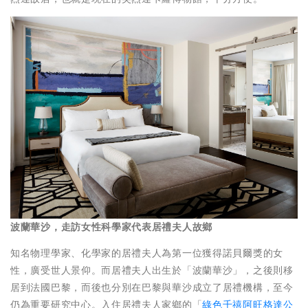
波蘭華沙，走訪女性科學家代表居禮夫人故鄉
知名物理學家、化學家的居禮夫人為第一位獲得諾貝爾獎的女
性，廣受世人景仰。而居禮夫人出生於「波蘭華沙」，之後則移
居到法國巴黎，而後也分別在巴黎與華沙成立了居禮機構，至今
仍為重要研究中心。入住居禮夫人家鄉的「
綠色千禧阿旺格達公