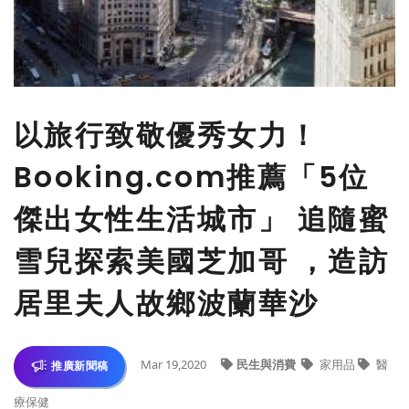
以旅行致敬優秀女力！
Booking.com推薦「5位
傑出女性生活城市」 追隨蜜
雪兒探索美國芝加哥 ，造訪
居里夫人故鄉波蘭華沙
Mar 19,2020
民生與消費
家用品
醫
推廣新聞稿
療保健