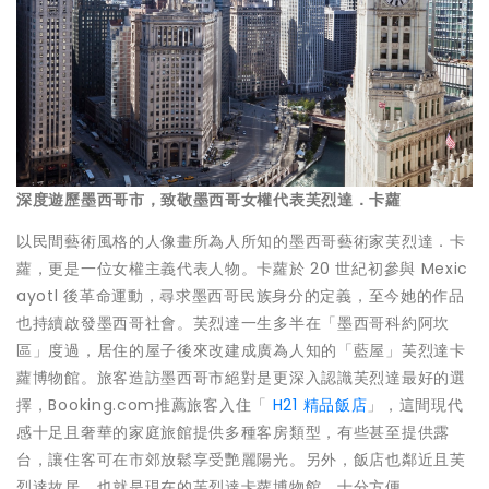
深度遊歷墨西哥市，致敬墨西哥女權代表芙烈達．卡蘿
以民間藝術風格的人像畫所為人所知的墨西哥藝術家芙烈達．卡
蘿，更是一位女權主義代表人物。卡蘿於 20 世紀初參與 Mexic
ayotl 後革命運動，尋求墨西哥民族身分的定義，至今她的作品
也持續啟發墨西哥社會。芙烈達一生多半在「墨西哥科約阿坎
區」度過，居住的屋子後來改建成廣為人知的「藍屋」芙烈達卡
蘿博物館。旅客造訪墨西哥市絕對是更深入認識芙烈達最好的選
擇，Booking.com推薦旅客入住「
H21 精品飯店
」
，這間現代
感十足且奢華的家庭旅館提供多種客房類型，有些甚至提供露
台，讓住客可在市郊放鬆享受艷麗陽光。另外，飯店也鄰近且芙
烈達故居，也就是現在的芙烈達卡蘿博物館，十分方便。