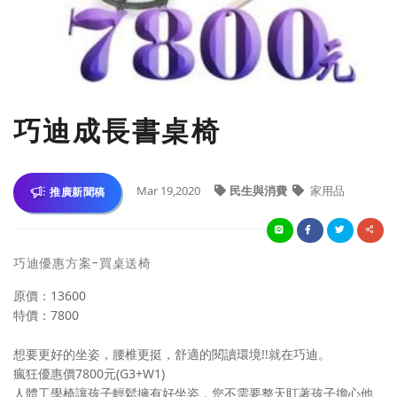
巧迪成長書桌椅
Mar 19,2020
民生與消費
家用品
推廣新聞稿
巧迪優惠方案-買桌送椅
原價：13600
特價：7800
想要更好的坐姿，腰椎更挺，舒適的閱讀環境!!就在巧迪。
瘋狂優惠價7800元(G3+W1)
人體工學椅讓孩子輕鬆擁有好坐姿，您不需要整天盯著孩子擔心他