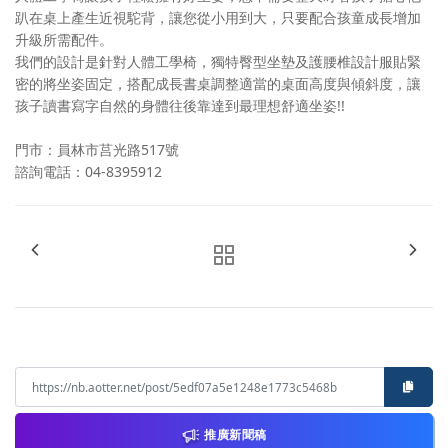
趴在桌上產生近視駝背，讓您從小用到大，只要配合孩童成長增加
升級所需配件。
我們的設計是針對人體工學椅，獨特臀型坐墊及護腰椎設計服貼緊
密的將坐姿固定，搭配成長書桌調整適當的桌面高度與傾斜度，讓
孩子讀書寫字自然的身體往後靠達到最理想舒適坐姿!!
門市：員林市莒光路517號
諮詢電話：04-8395912
推廣新聞稿