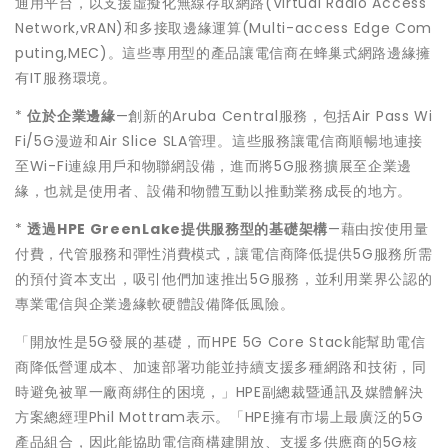
通用平台
，以
支援虛擬
化
無線
存取
網路
(
Virtual Radio Access
Network
,
vRAN
)
和多
接取
邊緣運算
(
Multi-access Edge Com
puting
,
MEC
)
。
這些專用型的產品讓電信商在蜂巢式網路邊緣擁
有
IT
服務環境。
*
位於企業邊緣
—
創新的
Aruba Central
服務，包括
Air Pass Wi
Fi/5G
漫遊和
Air Slice SLA
管理。這些服務讓電信商順暢地連接
至
Wi-Fi
連線用戶和物聯網設備，進而將
5G
服務擴展至企業邊
緣，也就是使用者、設備和物體互動以推動業務成長的地方。
*
透過
HPE GreenLake
提供服務型的基礎架構
—藉由按使用量
付費，代管服務和彈性消費模式，讓電信商降低提供5G服務所需
的預付資本支出，吸引他們加速推出5G服務，並利用業界公認的
專業電信與企業邊緣軟硬體設備降低風險。
「開放性是
5G
發展的基礎，而
HPE 5G Core Stack
能幫助電信
商降低營運成本、加速部署功能並持續支援多種網路和技術，同
時避免被單一廠商綁住的困境，」
HPE
副總裁暨通訊及媒體解決
方案總經理
Phil Mottram
表示。「
HPE
擁有市場上最廣泛的
5G
產品組合，因此能協助電信商構建開放、支援多供應商的
5G
核