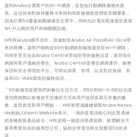
接到
Aruba
企業客戶的
Wi-Fi
網路，並告知行動網路服務供應
商。這項技術對維持服務水準與利用新服務創造營收至關重要，
因為它將
5G
覆蓋範圍擴展至企業中，同時允許電信商連接至透過
Wi-Fi
上網的用戶和物聯網設備。
HPE
與
Aruba
攜手合作，加速創造
Aruba Air Pass
和
Air Slice
帶
來的
商機，讓用戶能夠從
5G
行動網路順暢地漫游至
Wi-Fi
網路，
同時享受完全由
Aruba Central
雲端管理的服務品質，進而強化
網路與客戶邊緣的整合。
Aruba Central
是整合網路運作、服務
保證和安全管理的平台，可簡化部署、管理，以及對於無線、有
線和
SD-WAN
環境的服務保證。。
「5G能徹底改變我們的數位生活方式，而5G和Wi-Fi 6的結合讓
電信商能夠以各種超乎想像的方式為用戶提供新穎又有趣的服
務，進而創造新用戶體驗，」HPE智慧邊緣總裁暨Aruba Netwo
rks創始人Keerti Melkote表示。「藉由從電信核心到企業邊緣
的各種創新產品組合，HPE是唯一能提供基礎架構、軟體解決方
案和專業技術的服務型公司，協助全球電信商全面實現5G的承
諾。」