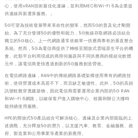
心，使用
vRAN
技術最佳化邊緣，並利用
MEC
和
Wi-Fi 6
為企業提
供連線與新運算服務。」
5G
可望為技術發展帶來革命性的變革，然而
5G
的普及化才剛開
始。為了充分發揮
5G
的優勢和能力，
5G
無線存取網路必須結合
獨立的
5G
核心。上一代網路通常依賴單一供應商專有的垂直整合
系統。然而，
5G
為電信商提供了轉移至開放式雲端原生平台的機
會。此類平台利用現成的商用伺服器與不同供應商的模組化軟體
元件，讓電信商更快透過創新的
5G
服務創造營收。
在電信網路邊緣，
RAN
中的傳統網路基礎架構使用專有的網路技
術，使得營運成本高居不下，而且缺乏敏捷性。此外，
5G
的高頻
訊號較難穿透建築物，因此電信商需要運用企業內部的
5G RAN
和
Wi-Fi 6
網路，以確保客戶進入購物中心、校園和辦公大樓時
能持續使用服務。
HPE
的開放式
5G
產品組合可解決核心、邊緣及企業內部面臨的上
述挑戰，充分釋放
5G
的潛力，以支援汽車、教育、金融服務、政
府、製造業和公用事業等產業的新應用。