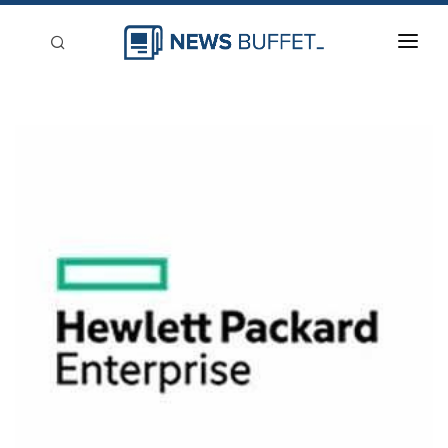
回到首頁
新聞稿分類
登入
刊登