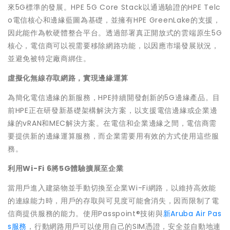
來5G標準的發展。HPE 5G Core Stack以通過驗證的HPE Telc
o電信核心和邊緣藍圖為基礎，並擁有HPE GreenLake的支援，
因此能作為軟硬體整合平台。透過部署真正開放式的雲端原生5G
核心，電信商可以視需要移除網路功能，以因應市場發展狀況，
並避免被特定廠商綁住。
虛擬化無線存取網路，實現邊緣運算
為簡化電信邊緣的新服務，HPE持續開發創新的5G邊緣產品。目
前HPE正在研發新基礎架構解決方案，以支援電信邊緣或企業邊
緣的vRAN和MEC解決方案。在電信和企業邊緣之間，電信商需
要提供新的邊緣運算服務，而企業需要用有效的方式使用這些服
務。
利用
Wi-Fi 6
將
5G
體驗擴展至企業
當用戶進入建築物並手動切換至企業
Wi-Fi
網路，以維持高效能
的連線能力時，用戶的存取與可見度可能會消失，因而限制了電
信商提供服務的能力。使用
Passpoint®
技術與
新Aruba Air Pas
s服務
，行動網路用戶可以使用自己的
SIM
憑證，安全並自動地連