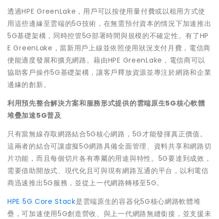
透過HPE GreenLake，用戶可以按使用量付費或以租用方式使
用這些邊緣至雲端的5G技術，在無需預付資本的情況下加速推出
5G基礎架構，同時控管5G部署時間與規模的不確定性。有了HP
E GreenLake，當新用戶上線並依照使用狀況支付月費，電信商
便能適度發展和擴充網路。藉由HPE GreenLake，電信商可以
協助客戶操作5G基礎架構，讓客戶釋放資源並專注於網路和企業
邊緣的創新。
利用預先整合解決方案和服務形式提供的雲端原生
5G
核心軟體
堆疊加速
5G
普及
只有當無線存取網路結合5G核心網路，5G才能發揮真正價值。
這兩者的結合可讓虛擬5G網路具備全面管理、資料共享和網路切
片功能，而且每個切片各有專屬的用途與特性。5G要達到成效，
需要借助開放式、現代化且可與現有網路互通的平台，以利電信
商迅速推出5G服務，並從上一代網路轉移至5G。
HPE 5G Core Stack
是雲端原生的容器化5G核心網路軟體堆
疊，可加速使用5G創造營收、與上一代網路無縫銜接，並支援未