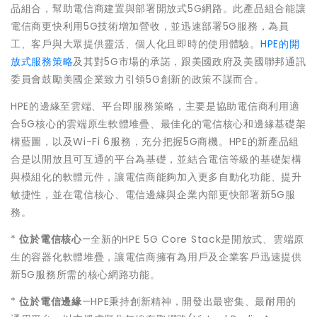
品組合，幫助電信商建置與部署開放式
5G
網路。此產品組合能讓
電信商更快利用
5G
技術增加營收，並迅速部署
5G
服務，為員
工、客戶與大眾提供靈活、個人化且即時的使用體驗。
HPE的開
放式服務策略
及其對
5G
市場的承諾，跟美國政府及美國聯邦通訊
委員會鼓勵美國企業致力引領
5G
創新的政策不謀而合。
HPE
的邊緣至雲端、平台即服務策略，主要是協助電信商利用適
合
5G
核心的雲端原生軟體堆疊、最佳化的電信核心和邊緣基礎架
構藍圖，以及
Wi-Fi 6
服務，充分把握
5G
商機。
HPE
的新產品組
合是以開放且可互通的平台為基礎，並結合電信等級的基礎架構
與模組化的軟體元件，讓電信商能夠加入更多自動化功能、提升
敏捷性，並在電信核心、電信邊緣與企業內部更快部署新
5G
服
務。
*
位於電信核心
—
全新的
HPE 5G Core Stack
是開放式、雲端原
生的容器化軟體堆疊，讓電信商擁有為用戶及企業客戶迅速提供
新
5G
服務所需的核心網路功能。
*
位於電
信
邊緣
—HPE
秉持
創新
精神
，
開發出
最密集、最
耐用
的