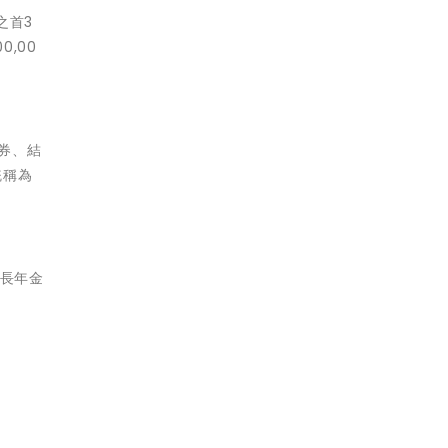
之首3
,00
證券、結
統稱為
延長年金