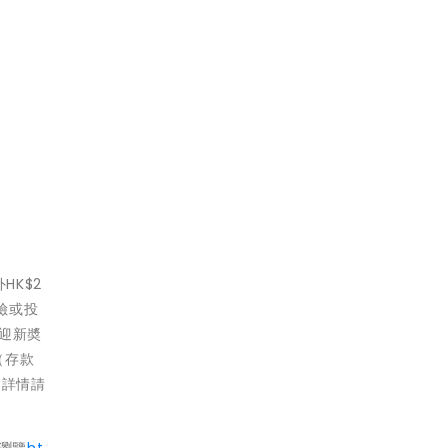
HK$2
保險或投
「迎新奬
（存款
。詳情請