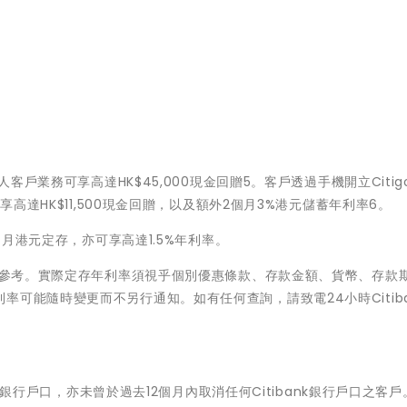
客戶業務可享高達HK$45,000現金回贈5。客戶透過手機開立Citigol
港股戶口，可享高達HK$11,500現金回贈，以及額外2個月3%港元儲蓄年利率6。
個月港元定存，亦可享高達1.5%年利率。
率作參考。實際定存年利率須視乎個別優惠條款、存款金額、貨幣、存款
可能隨時變更而不另行通知。如有任何查詢，請致電24小時Citiba
nk銀行戶口，亦未曾於過去12個月內取消任何Citibank銀行戶口之客戶