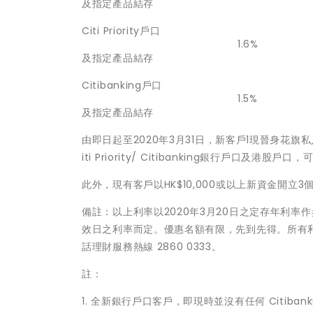
及指定產品結存
Citi Priority戶口
1.6%
及指定產品結存
Citibanking戶口
1.5%
及指定產品結存
由
即
日起至
2020
年
3
月
31
日
，
新客戶
1
現晉身花旗私人
iti Priority/ Citibanking銀行戶口及
此外，現有客戶以HK$10,000或以上新資金開立3
備註：以上利率以2020年3月20日之定存年利
效日之利率而定。優惠名額有限，先到先得。所有利率
話理財服務熱線 2860 0333。
註：
1. 全新銀行戶口客戶，即現時並沒有任何 Citiba