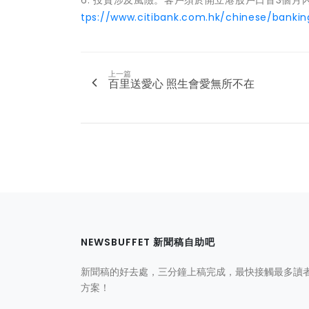
6. 投資涉及風險。客戶須於開立港股戶口首3個
tps://www.citibank.com.hk/chinese/bank
上一篇
百里送愛心 照生會愛無所不在
NEWSBUFFET 新聞稿自助吧
新聞稿的好去處，三分鐘上稿完成，最快接觸最多讀
方案！