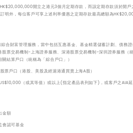
至HK$20,000,000開立之港元3個月定期存款，而該定期存款須於開戶
明外，每位客戶可享上述利率優惠之定期存款最高總額為HK$20,000
戶須持有綜合財富管理服務，當中包括互惠基金、基金精選儲蓄計劃、債務
港股票交易機制-上海證券服務、深港股票交易機制-深圳證券服務（
相關結算戶口（統稱為「綜合戶口」）
ng：客戶須持有股票戶口（港股、美股及經滬港通買賣上海A股）
S$10,000（或其等值）或以上(指定產品表列如下)，或客戶之AIA
出金額
監會認可基金