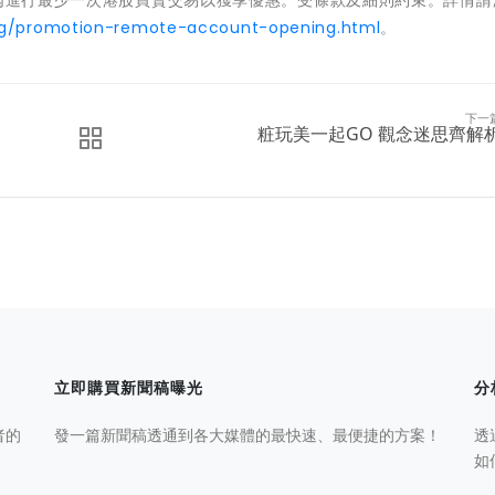
月內進行最少一次港股買賣交易以獲享優惠。受條款及細則約束。詳情請
ing/promotion-remote-account-opening.html
。
下一
粧玩美一起GO 觀念迷思齊解
立即購買新聞稿曝光
分
者的
發一篇新聞稿透通到各大媒體的最快速、最便捷的方案！
透
如