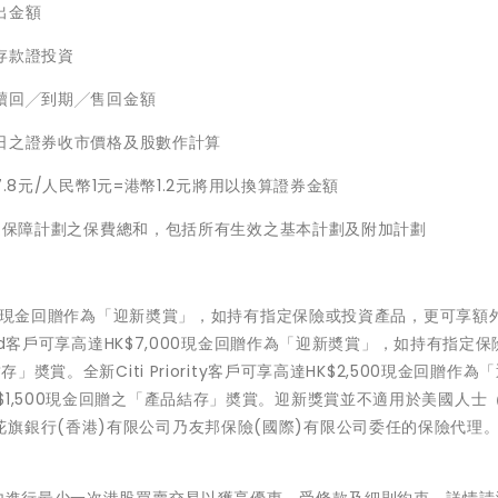
出金額
存款證投資
贖回╱到期╱售回金額
日之證券收市價格及股數作計算
8元/人民幣1元=港幣1.2元將用以換算證券金額
還保障計劃之保費總和，包括所有生效之基本計劃及附加計劃
000現金回贈作為「迎新奬賞」，如持有指定保險或投資產品，更可享額外
old客戶可享高達HK$7,000現金回贈作為「迎新奬賞」，如持有指定
奬賞。全新Citi Priority客戶可享高達HK$2,500現金回贈作為
1,500現金回贈之「產品結存」奬賞。迎新獎賞並不適用於美國人士
旗銀行(香港)有限公司乃友邦保險(國際)有限公司委任的保險代理