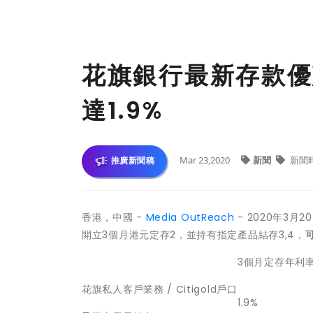
花旗銀行最新存款優
達1.9%
Mar 23,2020
新聞
新聞
推廣新聞稿
香港，中國 -
Media OutReach
- 2020年3月2
開立3個月港元定存2，並持有指定產品結存3,4，
3個月定存年利
花旗私人客戶業務 / Citigold戶口
1.9%