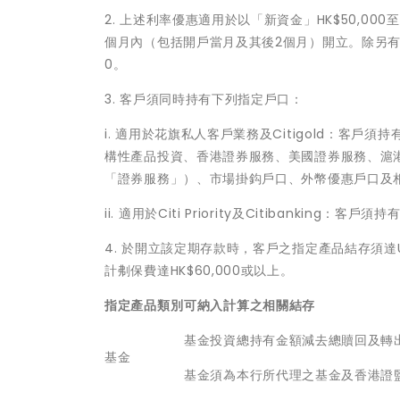
2. 上述利率優惠適用於以「新資金」HK$50,000
個月內（包括開戶當月及其後2個月）開立。除另有訂
0。
3. 客戶須同時持有下列指定戶口：
i. 適用於花旗私人客戶業務及Citigold：客
構性產品投資、香港證券服務、美國證券服務、滬
「證券服務」）、市場掛鈎戶口、外幣優惠戶口及
ii. 適用於Citi Priority及Citibanki
4. 於開立該定期存款時，客戶之指定產品結存須達U
計刜保費達HK$60,000或以上。
指定產品類別
可納入計算之相關結存
基金投資總持有金額減去總贖回及轉
基金
基金須為本行所代理之基金及香港證