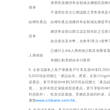
債券投資總持有金額減去總贖回及轉
債券
不適用於首次公開認購之零售債券及
結構性產品
結構性產品資總持有金額減去總提早
總證券金額以開立該定期存款之交易
證券
如交易涉及外幣，兌換率1美元=港幣7.
已繳付之AIA人壽保險計劃及保費退
人壽保險
有關計劃需經由本行購買
5. 全新花旗私人客戶業務客戶可享高達HK$25,
0,000現金回贈之「產品結存」奬賞。全新Citig
資產品，更可享額外HK$3,500現金回贈之「產品結存」
賞」。如持有指定保險或投資產品，更可享額外HK$
利息除外）。投資涉及風險。受條款及細則約束。花
瀏覽
www.citibank.com.hk
。