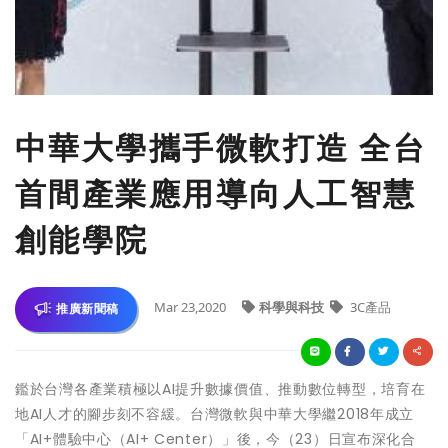
中華大學攜手微軟打造 全台
首間產業應用導向人工智慧
創能學院
Mar 23,2020
科學與科技
3C產品
推廣新聞稿
鑑於台灣各產業積極以AI提升數據價值、推動數位轉型，培育在
地AI人才的腳步刻不容緩。台灣微軟與中華大學繼2018年成立
「AI+體驗中心（AI+ Center）」後，今（23）日宣布深化合