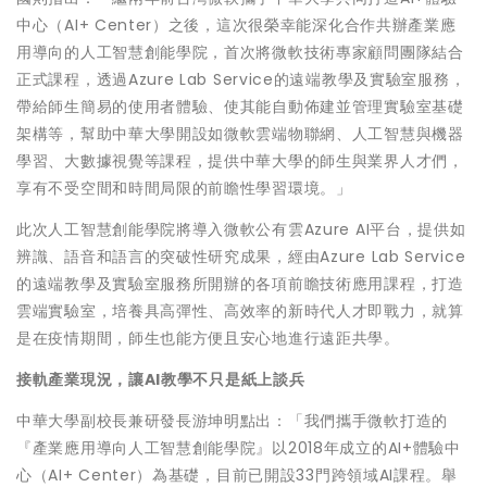
中心（AI+ Center）之後，這次很榮幸能深化合作共辦產業應
用導向的人工智慧創能學院，首次將微軟技術專家顧問團隊結合
正式課程，透過Azure Lab Service的遠端教學及實驗室服務，
帶給師生簡易的使用者體驗、使其能自動佈建並管理實驗室基礎
架構等，幫助中華大學開設如微軟雲端物聯網、人工智慧與機器
學習、大數據視覺等課程，提供中華大學的師生與業界人才們，
享有不受空間和時間局限的前瞻性學習環境。」
此次人工智慧創能學院將導入微軟公有雲Azure AI平台，提供如
辨識、語音和語言的突破性研究成果，經由Azure Lab Service
的遠端教學及實驗室服務所開辦的各項前瞻技術應用課程，打造
雲端實驗室，培養具高彈性、高效率的新時代人才即戰力，就算
是在疫情期間，師生也能方便且安心地進行遠距共學。
接軌產業現況，讓
AI
教學不只是紙上談兵
中華大學副校長兼研發長游坤明點出：「我們攜手微軟打造的
『產業應用導向人工智慧創能學院』以2018年成立的AI+體驗中
心（AI+ Center）為基礎，目前已開設33門跨領域AI課程。舉