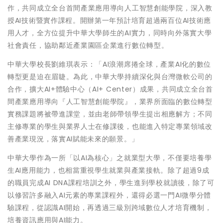
作，共同成立全台首間產業應用導向人工智慧創能學院，深入教
授AI技術暨實作課程。開辦第一年預計培育超過兩百位AI技術應
用人才，全方位提升中華大學師生的AI實力，同時向外落實大學
社會責任，協助鄰近產業園區企業進行數位轉型。
中華大學校長劉維琪表示：「AI浪潮席捲全球，產業AI化的數位
轉型更是迫在眉睫。為此，中華大學持續深化與台灣微軟公司的
合作，擴大AI+體驗中心（AI+ Center）成果，共同成立全台首
間產業應用導向『人工智慧創能學院』，業界所面臨的數位轉型
實務課題將被帶進課堂，並由老師帶領學生提出相應解方；不同
主修專業的學生與業界人士在修課後，也能進入特定專業領域改
善產業現況，落實AI賦能未來的願景。」
中華大學作為一所「以AI為核心」之就業型大學，不僅要培養學
生AI應用能力，也相當重視學生就業與產業接軌。除了超過9成
的職員完成AI DNA課程培訓之外，學生進到學校就讀後，除了可
以修習許多融入AI元素的專業課程外，還得必選一門AI微學分體
驗課程，從認識AI開始，再透過三級別跨域數位人才培育機制，
培養資訊應用與AI能力。