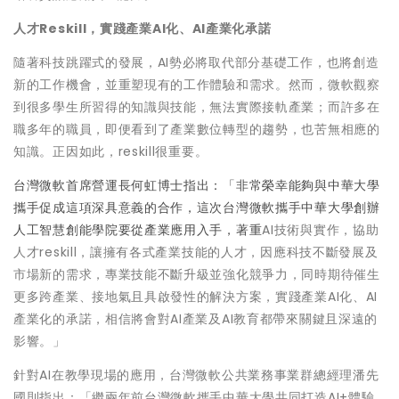
人才
Reskill
，實踐產業
AI
化、
AI
產業化承諾
隨著科技跳躍式的發展，AI勢必將取代部分基礎工作，也將創造
新的工作機會，並重塑現有的工作體驗和需求。然而，微軟觀察
到很多學生所習得的知識與技能，無法實際接軌產業；而許多在
職多年的職員，即便看到了產業數位轉型的趨勢，也苦無相應的
知識。正因如此，reskill很重要。
台灣微軟首席營運長何虹博士指出：「非常榮幸能夠與中華大學
攜手促成這項深具意義的合作，這次台灣微軟攜手中華大學創辦
人工智慧創能學院要從產業應用入手，著重
AI技術與實作，協助
人才reskill，讓擁有各式產業技能的人才，因應科技不斷發展及
市場新的需求，專業技能不斷升級並強化競爭力，同時期待催生
更多跨產業、接地氣且具啟發性的解決方案，實踐產業AI化、AI
產業化的承諾，相信將會對AI產業及AI教育都帶來關鍵且深遠的
影響。」
針對AI在教學現場的應用，台灣微軟公共業務事業群總經理潘先
國則指出：「繼兩年前台灣微軟攜手中華大學共同打造AI+體驗