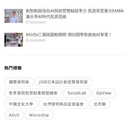
創智動能強化AI與經營雙軸競爭力 投資長受臺大EMBA
邀分享AI時代投資思維
2026/08/07
ASUSx三麗鷗耍酷聯萌 潮玩開學祭搶抱AI筆電！
2026/08/07
熱門標籤
國際發明展
JDIE日本設計創意暨發明展
世界發明智慧財產聯盟總會
SocialLab
OpView
中國文化大學
台灣發明商品促進協會
北市圖
ASUS
Microchip