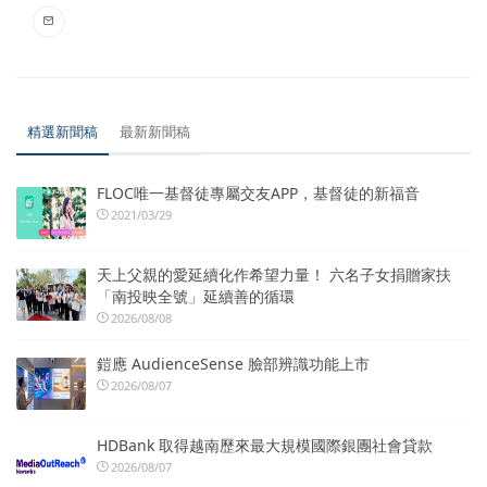
精選新聞稿
最新新聞稿
FLOC唯一基督徒專屬交友APP，基督徒的新福音
2021/03/29
天上父親的愛延續化作希望力量！ 六名子女捐贈家扶
「南投映全號」延續善的循環
2026/08/08
鎧應 AudienceSense 臉部辨識功能上市
2026/08/07
HDBank 取得越南歷來最大規模國際銀團社會貸款
2026/08/07