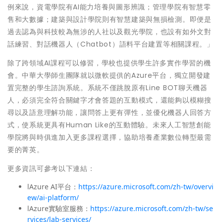
例來說，資電學院有AI能力培養與圖形辨識；管理學院有智慧零
售和大數據；建築與設計學院則有智慧建築與無損檢測。即便是
過去認為與科技較為無涉的人社以及觀光學院，也設有如外文對
話練習、對話機器人（Chatbot）語料平台建置等相關課程。」
除了跨領域AI課程可以修習，學校也提供學生許多實作學習的機
會。中華大學師生團隊就以微軟提供的Azure平台，獨立開發建
置完整的學生諮詢系統。系統不僅跳脫原有Line BOT聊天機器
人，必須完全符合關鍵字才會答題的互動模式，還能夠以模糊搜
尋以及語意理解功能，讓問答上更有彈性，並優化機器人回答方
式，使系統更具有Human Like的互動體驗。未來人工智慧創能
學院將與時俱進加入更多課程選擇，協助培養產業數位轉型最需
要的菁英。
更多資訊可參考以下連結：
lAzure AI平台：
https://azure.microsoft.com/zh-tw/overvi
ew/ai-platform/
lAzure實驗室服務：
https://azure.microsoft.com/zh-tw/se
rvices/lab-services/