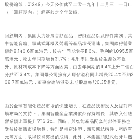
股份編號：01249）今天公佈截至二零一九年十二月三十一日止
（「回顧期內」）經審核之全年業績。
回顧期內，集團大力發展音頻産品，智能産品以及部件業務，其
中智能音箱、頭戴式耳機及聲霸等産品增長迅速，集團錄得營業
額約8,146.6百萬港元，較去年同期增長11.6%。毛利約1,095.5百
萬港元，較去年同期增長31.7%；毛利率則受益於生產效率提
升、原材料成本下降等方面因素，由去年同期的11.4%上升二個百
分點至13.4%。集團母公司擁有人應佔溢利同比增長20.4%至約2
68.7百萬港元，董事會建議派發末期股息每股0.35港元。
由於全球智能化産品市場的快速增長，在產品技術投入及提前市
場布局的支持下，集團智能産品業務依然保持增長，其收入佔總
營業額比重提升至16.3%。同時，與智能産品配套的部件業務也
受益於整體市場增長，特別是精密注塑，新形態結構件，喇叭單
元等方面，取得較爲突出的成績。此外，本集團頭戴式藍牙耳機