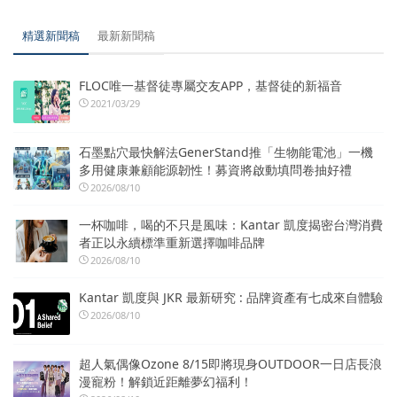
精選新聞稿
最新新聞稿
FLOC唯一基督徒專屬交友APP，基督徒的新福音
2021/03/29
石墨點穴最快解法GenerStand推「生物能電池」一機
多用健康兼顧能源韌性！募資將啟動填問卷抽好禮
2026/08/10
一杯咖啡，喝的不只是風味：Kantar 凱度揭密台灣消費
者正以永續標準重新選擇咖啡品牌
2026/08/10
Kantar 凱度與 JKR 最新研究 : 品牌資產有七成來自體驗
2026/08/10
超人氣偶像Ozone 8/15即將現身OUTDOOR一日店長浪
漫寵粉！解鎖近距離夢幻福利！