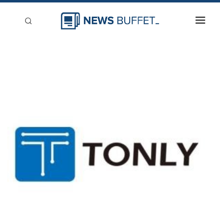
回到首頁
新聞稿分類
登入
刊登