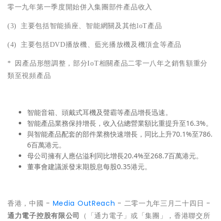
零一九年第一季度開始併入集團部件產品收入
(3)
主要包括智能插座、智能網關及其他
loT
產品
(4)
主要包括
DVD
播放機、藍光播放機及機頂盒等產品
*
因產品形態調整，部分
IoT
相關產品二零一八年之銷售額重分
類至視頻產品
智能音箱、頭戴式耳機及聲霸等產品增長迅速。
智能產品業務保持增長，收入佔總營業額比重提升至16.3%。
與智能產品配套的部件業務快速增長，同比上升70.1%至786.
6百萬港元。
母公司擁有人應佔溢利同比增長20.4%至268.7百萬港元。
董事會建議派發末期股息每股0.35港元。
香港，中國 -
Media OutReach
- 二零一九年三月二十四日 -
通力電子控股有限公司
（「通力電子」或「集團」，香港聯交所