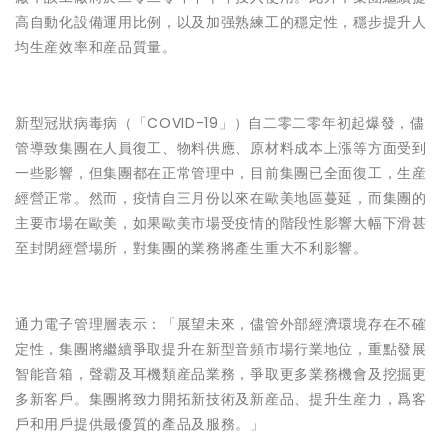
高自動化設備運用比例，以及加强熟練工的穩定性，穩步提升人
均生産效率和産品質量。
新型冠狀病毒病（「COVID-19」）自二零二零年初起爆發，儘
管導致集團在人員復工、物料供應、原材料成本上漲等方面受到
一些影響，但集團都在正常管理中，目前集團已全面復工，生産
經營正常。然而，疫情自三月份以來在歐美地區蔓延，而集團的
主要市場在歐美，如果歐美市場受疫情的階段性影響大幅下滑甚
至封閉經營場所，對集團的業務將產生重大不利影響。
通力電子管理層表示：「展望未來，儘管外部經濟環境存在不確
定性，集團將繼續爭取提升在新型音頻市場行業地位，重點發展
智能音箱，聲霸及耳機類産品業務，爭取更多業務機會及挖掘更
多新客戶。集團將致力開拓新技術及新産品、提升生産力，爲客
戶和用戶提供最優質的產品及服務。」