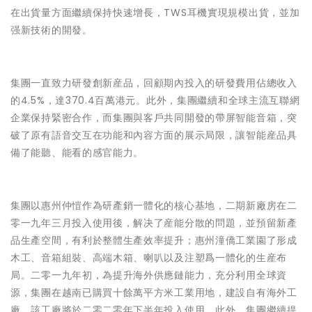
在出貨量方面繼續保持快速增長，TWS耳機實現規模出貨，並加
强新技術的開發。
集團一直致力研發創新産品，回顧期內投入的研發費用佔總收入
的4.5%，達370.4百萬港元。此外，集團繼續和全球主流互聯網
企業保持緊密合作，而集團與客戶共同開發的帶屏智能音箱，突
破了原有語音交互在功能和內容方面的展示局限，讓智能産品具
備了能聽、能看的感官能力。
集團以惠州仲愷作為研產銷一體化的核心基地，二期新廠房在二
零一九年三月投入使用後，解决了産能分散的問題，並預留新產
品生產空間，有利於整體生產效率提升；惠州潼僑工業園了形成
木工、音箱組裝、高端木箱、喇叭以及注塑爲一體化的生産布
局。二零一九年初，為提升海外供應鏈能力，充分利用全球資
源，集團在越南已購買十餘萬平方米工業用地，建設自有海外工
廠，該工廠將於二零二零年下半年投入使用。此外，集團繼續提