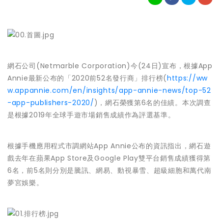
網石公司(Netmarble Corporation)今(24日)宣布，根據App
Annie最新公布的「2020前52名發行商」排行榜(
htt
ps://ww
w.appannie.com/en/
insights/app-annie-news/top-
52
-app-publishers-2020/
)，
網石榮獲第6名的佳績。本次調查
是根據2019年全球手遊市場銷
售成績作為評選基準。
根據手機應用程式市調網站App Annie公布的資訊指出，網石遊
戲去年在蘋果App Store及Google Play雙平台銷售成績獲得第
6名，前5名則分別是騰訊、網易、
動視暴雪、超級細胞和萬代南
夢宮娛樂。