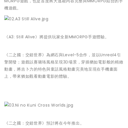
MORPG遊戲，
也是首度將大逃殺內容完整與MMORPG結合的手
機遊戲。
《A3: Still Alive》將提供玩家全新MMORPG手遊體驗。
《二之國：交錯世界》為網石與Level-5合作，並以Unre
al4引
擎開發；遊戲以賽璐珞風格呈現3D場景，
穿插猶如電影般的精緻
動畫，
將吉卜力的特色與童話風格動畫完美地呈現在手機畫面
上，
帶來猶如觀看動畫電影的體驗。
《二之國：交錯世界》預計將在今年推出。