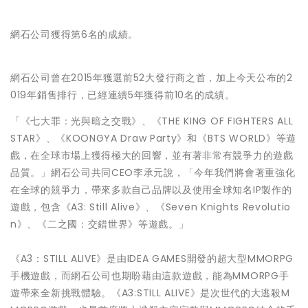
網石公司獲得第6名的成績。
網石公司曾在2015年獲選前52大發行商之首，加上今天公布的
2
019年銷售排行，已經連續5年獲得前10名的成績。
「《七大罪：光與暗之交戰》、《THE KING OF FIGHTERS ALL
STAR》、《KOONGYA Draw Party》和《BTS WORLD》等遊
戲，在全球市場上獲得極大的回響，
並有著非常有競爭力的遊戲
品質。」網石公司共同CEO李承元說，
「今年我們將會著重強化
在全球的競爭力，
帶來多款自己品牌以及使用全球知名IP製作的
遊戲，包含《A3: Still Alive》、《Seven Knights Revolutio
n》、《二之國：交錯世界》等遊戲。」
《A3：STILL ALIVE》是由IDEA GAMES開發的超大型MMORPG
手機遊戲，
而網石公司也期盼藉由這款遊戲，能為MMORPG手
遊帶來全新挑
戰體驗。《A3:STILL ALIVE》是次世代的大逃殺M