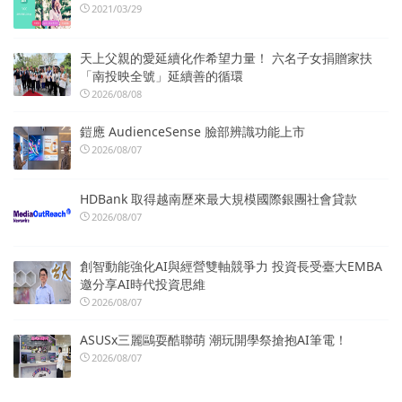
2021/03/29
天上父親的愛延續化作希望力量！ 六名子女捐贈家扶
「南投映全號」延續善的循環
2026/08/08
鎧應 AudienceSense 臉部辨識功能上市
2026/08/07
HDBank 取得越南歷來最大規模國際銀團社會貸款
2026/08/07
創智動能強化AI與經營雙軸競爭力 投資長受臺大EMBA
邀分享AI時代投資思維
2026/08/07
ASUSx三麗鷗耍酷聯萌 潮玩開學祭搶抱AI筆電！
2026/08/07