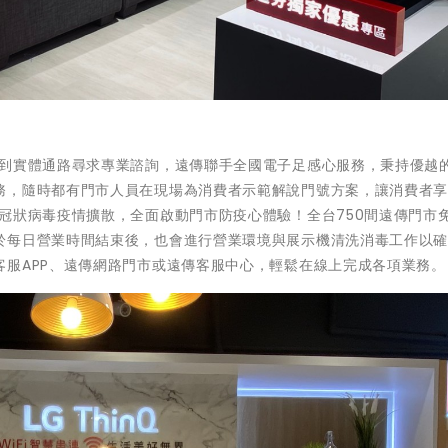
會到實體通路尋求專業諮詢，遠傳聯手全國電子足感心服務，秉持優越
務，隨時都有門市人員在現場為消費者示範解說門號方案，讓消費者
冠狀病毒疫情擴散，全面啟動門市防疫心體驗！全台750間遠傳門市
於每日營業時間結束後，也會進行營業環境與展示機清洗消毒工作以
服APP、遠傳網路門市或遠傳客服中心，輕鬆在線上完成各項業務。