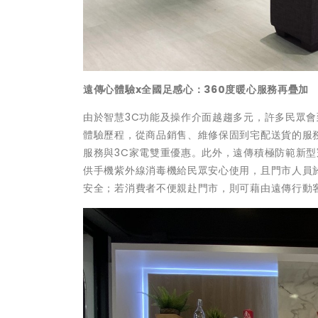
遠傳心體驗x全國足感心：360度暖心服務再疊加
由於智慧3C功能及操作介面越趨多元，許多民眾
體驗歷程，從商品銷售、維修保固到宅配送貨的服
服務與3C家電雙重優惠。此外，遠傳積極防範新型
供手機紫外線消毒機給民眾安心使用，且門市人員
安全；若消費者不便親赴門市，則可藉由遠傳行動客