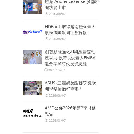
鎧應 AudienceSense 臉部辨
識功能上市
2026/08/07
HDBank 取得越南歷來最大
規模國際銀團社會貸款
2026/08/07
創智動能強化AI與經營雙軸
競爭力 投資長受臺大EMBA
邀分享AI時代投資思維
2026/08/07
ASUSx三麗鷗耍酷聯萌 潮玩
開學祭搶抱AI筆電！
2026/08/07
AMD公佈2026年第2季財務
報告
2026/08/07