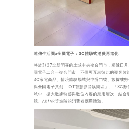
遠傳生活圈x全國電子：3C體驗式消費再進化
將於3/27全新開幕的土城中央複合門市，鄰近日
國電子二合一複合門市，不僅可互惠彼此的導客效
3C家電商品、情境體驗場域與申辦門號、數據或數
與全國電子共創「IOT智慧影音娛樂區」、「3C
域中，擴大數據軌跡與數位內容的應用層次，結合遠
競、AR/VR等進階的消費者應用體驗。