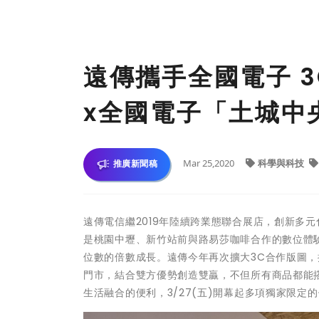
遠傳攜手全國電子 3
x全國電子「土城中
Mar 25,2020
科學與科技
推廣新聞稿
遠傳電信繼2019年陸續跨業態聯合展店，創新多
是桃園中壢、新竹站前與路易莎咖啡合作的數位體驗
位數的倍數成長。遠傳今年再次擴大3C合作版圖，
門市，結合雙方優勢創造雙贏，不但所有商品都能
生活融合的便利，3/27(五)開幕起多項獨家限定