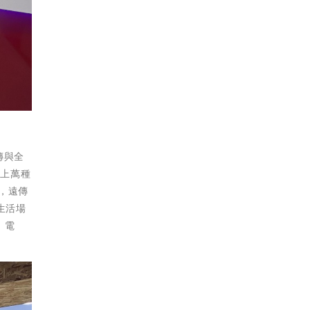
傳與全
供上萬種
，遠傳
生活場
、電