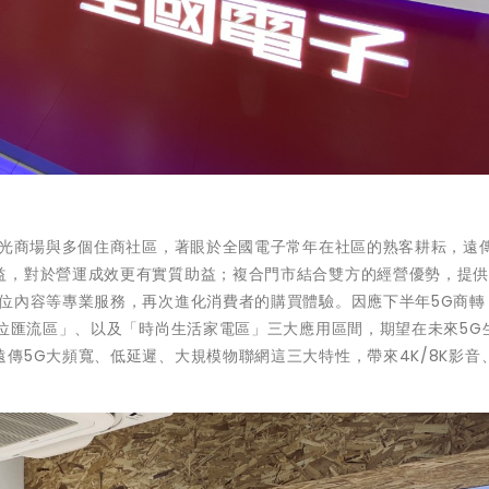
月光商場與多個住商社區，著眼於全國電子常年在社區的熟客耕耘，遠
益，對於營運成效更有實質助益；複合門市結合雙方的經營優勢，提
位內容等專業服務，再次進化消費者的購買體驗。因應下半年5G商轉
數位匯流區」、以及「時尚生活家電區」三大應用區間，期望在未來5G
傳5G大頻寬、低延遲、大規模物聯網這三大特性，帶來4K/8K影音