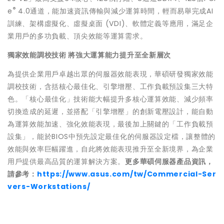
®
e
4.0通道，能加速資訊傳輸與減少運算時間，輕而易舉完成AI
訓練、架構虛擬化、虛擬桌面 (VDI)、軟體定義等應用，滿足企
業用戶的多功負載、頂尖效能等運算需求。
獨家效能調校技術 將強大運算能力提升至全新層次
為提供企業用戶卓越出眾的伺服器效能表現，華碩研發獨家效能
調校技術，含括核心最佳化、引擎增壓、工作負載預設集三大特
色。「核心最佳化」技術能大幅提升多核心運算效能、減少頻率
切換造成的延遲，並搭配「引擎增壓」的創新電壓設計，能自動
為運算效能加速、強化效能表現，最後加上關鍵的「工作負載預
設集」，能於BIOS中預先設定最佳化的伺服器設定檔，讓整體的
效能與效率巨幅躍進，自此將效能表現推升至全新境界，為企業
用戶提供最高品質的運算解決方案。
更多華碩伺服器產品資訊，
請參考：
https://www.asus.com/tw/Commercial-Ser
vers-Workstations/