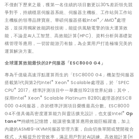
不僅創下歷來之最，獲第一名佳績的項目數更以30%差距領先競
爭對手，持續穩居伺服器系統、伺服器主機板、工作站與工作站
®
®
主機板的領導品牌寶座。華碩伺服器搭載Intel
／AMD
處理
器，並採用獨家效能調校技術，能提供風馳電擎的強大運算效
能，不論是AI人工智慧、高效能計算(HPC)、資料分析與基礎架
構管理等應用，一切皆能游刃有餘，為企業用戶打造極臻完美的
運算解決方案。
全球運算效能最快的2P伺服器「ESC8000 G4」
專為千億級高速浮點運算而生的「ESC8000 G4」機架型伺服器
®
®
搭載第1代與第2代Intel
Xeon
Scalable處理器，於「SPEC
®
CPU
2017」標準評測項目中一舉囊括192項世界紀錄；其中，
®
®
採用Intel
Xeon
Scalable Platinum 8280L處理器的ESC8
000 G4伺服器，亦於標準評測項目榮獲最高分數。ESC8000
®
G4不僅具備高密度運算能力與靈活擴充設計，也支援Intel
Op
tane™
持續性記憶體
，
能讓密集運算應用效能巨幅躍進，加上
內建的ASMB9-iKVM伺服器管理方案，自由切換單開或雙開複合
模式，大幅提升控管效率，滿足用戶對於AI訓練、高效能計算(H