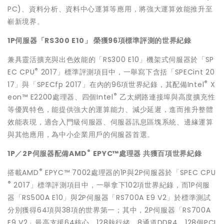
PC)、資料分析、資料中心運算等應用，將強大運算效能推升至
嶄新境界。
1P
伺服器「RS300 E10」 榮獲96項標準評測的世界紀錄
兼具靈活擴充與出色效能的「RS300 E10」機架式伺服器於「SP
®
EC CPU
2017」標準評測項目中，一舉寫下含括「SPECint 20
®
17」與「SPECfp 2017」在內的96項世界紀錄，其配備Intel
X
®
eon™ E2200處理器、四個Intel
乙太網路連接埠與高度擴充性
等優異特色，能提供強大的運算能力、減少延遲，進而推升整體
效能表現，適合入門級伺服器、伺服器訊息區塊系統、邊緣運算
與其他應用，為中小企業用戶的伺服器首選。
®
1P
／2P伺服器配備AMD
EPYC™處理器 共獲百項世界紀錄
®
搭載AMD
EPYC™ 7002處理器的1P與2P伺服器於「SPEC CPU
®
2017」標準評測項目中，一舉拿下102項世界紀錄，而1P伺服
器「RS500A E10」與2P伺服器「RS700A E9 V2」於標準測試
分別獲得64項與38項的世界第一；其中，2P伺服器「RS700A
E9 V2」最高支援64核心、128執行緒、8通道DDR4、128個PCI