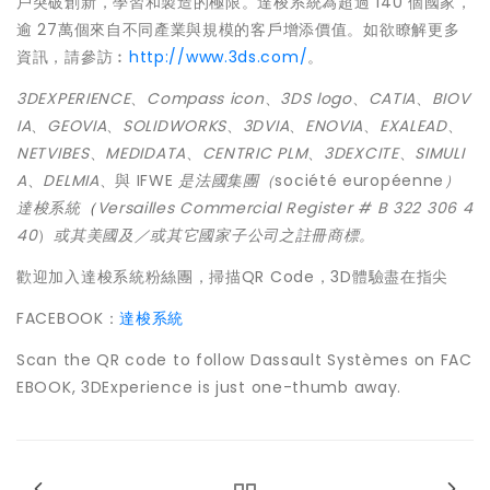
戶突破創新，學習和製造的極限。達梭系統為超過 140 個國家，
逾 27萬個來自不同產業與規模的客戶增添價值。如欲瞭解更多
資訊，請參訪︰
http://www.3ds.com/
。
3DEXPERIENCE
、
Compass icon
、
3DS logo
、
CATIA
、
BIOV
IA
、
GEOVIA
、
SOLIDWORKS
、
3DVIA
、
ENOVIA
、
EXALEAD
、
NETVIBES
、
MEDIDATA
、
CENTRIC PLM
、
3DEXCITE
、
SIMULI
A
、
DELMIA
、與 IFWE
是法國集團（
société européenne
）
達梭系統
（
Versailles Commercial Register # B 322 306 4
40
）
或其美國及／或其它國家子公司之註冊商標。
歡迎加入達梭系統粉絲團，掃描QR Code，3D體驗盡在指尖
FACEBOOK：
達梭系統
Scan the QR code to follow Dassault Systèmes on FAC
EBOOK, 3DExperience is just one-thumb away.