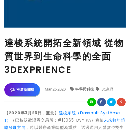
達梭系統開拓全新領域 從物
質世界到生命科學的全面
3DEXPRIENCE
Mar 26,2020
科學與科技
3C產品
推廣新聞稿
【
2020
年
3
月
26
日
，
臺北】
達梭系統（Dassault Système
s）
（巴黎泛歐證券交易所：#13065, DSY.PA）宣佈
未來數年策
略發展方向
，將以醫療產業轉型為重點，透過運用人體數位雙生