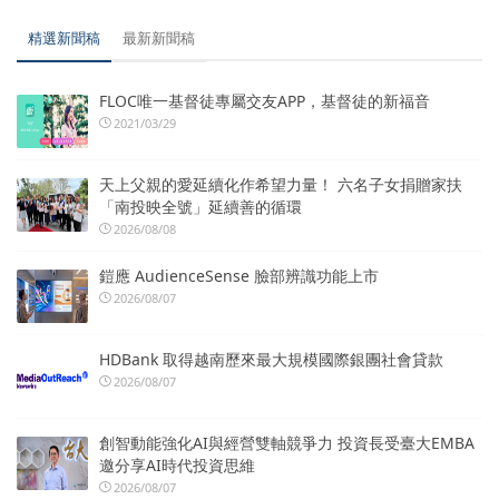
精選新聞稿
最新新聞稿
FLOC唯一基督徒專屬交友APP，基督徒的新福音
2021/03/29
天上父親的愛延續化作希望力量！ 六名子女捐贈家扶
「南投映全號」延續善的循環
2026/08/08
鎧應 AudienceSense 臉部辨識功能上市
2026/08/07
HDBank 取得越南歷來最大規模國際銀團社會貸款
2026/08/07
創智動能強化AI與經營雙軸競爭力 投資長受臺大EMBA
邀分享AI時代投資思維
2026/08/07