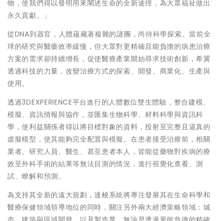
物，使我們得以發明用來闡述生命的全新途徑，為大眾福祉做出
永久貢獻。」
從DNA到器官，人體蘊藏著複雜的謎團，尚待科學探索。當前全
球的研究與醫藥效率緩慢，但大眾對更精確且能負擔的病患治療
方案的需求卻持續增長，促使醫療產業開始尋求技術創新，希冀
透過科技的力量，改變治療方式的探索、開發、商業化、生產與
使用。
透過3DEXPERIENCE平台進行的人體數位雙生體驗，整合建模、
模擬、資訊情報與協作，並匯集生物科學、材料科學與資訊科
學，使利益關係者得以將目標對象的資料，投射至完整且逼真的
虛擬模型，使其能夠完全配置與模擬。在患者接受治療前，相關
業者、研究人員、醫生、甚至患者本人，皆能從藥物對疾病的療
效至外科手術的結果等無法目測的情況，進行視覺化查看、測
試、瞭解和預測。
為支持其全新的遠大規劃，達梭系統將專注發展其在生命科學和
醫療保健領域領導地位的同時，關注另外兩大經濟策略領域：城
市、建築與區域開發，以及製造業。無論是透過更能負擔的精確