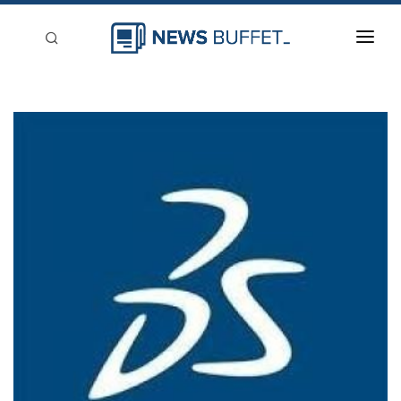
回到首頁
新聞稿分類
登入
刊登