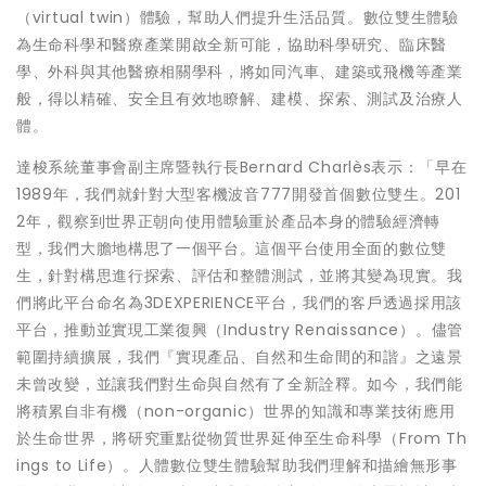
（virtual twin）體驗，幫助人們提升生活品質。數位雙生體驗
為生命科學和醫療產業開啟全新可能，協助科學研究、臨床醫
學、外科與其他醫療相關學科，將如同汽車、建築或飛機等產業
般，得以精確、安全且有效地瞭解、建模、探索、測試及治療人
體。
達梭系統董事會副主席暨執行長Bernard Charlès表示：「早在
1989年，我們就針對大型客機波音777開發首個數位雙生。201
2年，觀察到世界正朝向使用體驗重於產品本身的體驗經濟轉
型，我們大膽地構思了一個平台。這個平台使用全面的數位雙
生，針對構思進行探索、評估和整體測試，並將其變為現實。我
們將此平台命名為3DEXPERIENCE平台，我們的客戶透過採用該
平台，推動並實現工業復興（Industry Renaissance）。儘管
範圍持續擴展，我們『實現產品、自然和生命間的和諧』之遠景
未曾改變，並讓我們對生命與自然有了全新詮釋。如今，我們能
將積累自非有機（non-organic）世界的知識和專業技術應用
於生命世界，將研究重點從物質世界延伸至生命科學（From Th
ings to Life）。人體數位雙生體驗幫助我們理解和描繪無形事