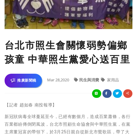
台北市照生會關懷弱勢偏鄉
孩童 中華照生黨愛心送百里
Mar 28,2020
民生與消費
家用品
推廣新聞稿
【記者 趙如春 南投報導】
新冠狀病毒全球蔓延至今，已經有數個月，造成百業蕭條，各行
百業都紛傳倒閉風波，台北市照顧生命協會與中華照生黨，在黨
主席董冠富的帶領下，於3月25日親自從新北市鶯歌區，帶了大