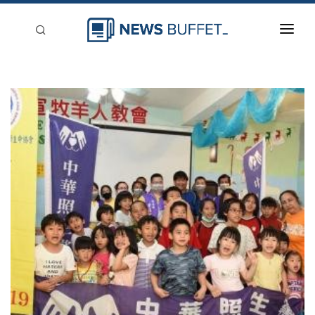
回到首頁
新聞稿分類
登入
刊登