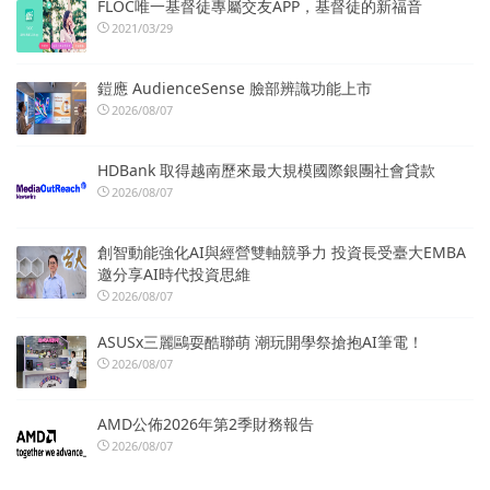
FLOC唯一基督徒專屬交友APP，基督徒的新福音
2021/03/29
鎧應 AudienceSense 臉部辨識功能上市
2026/08/07
HDBank 取得越南歷來最大規模國際銀團社會貸款
2026/08/07
創智動能強化AI與經營雙軸競爭力 投資長受臺大EMBA
邀分享AI時代投資思維
2026/08/07
ASUSx三麗鷗耍酷聯萌 潮玩開學祭搶抱AI筆電！
2026/08/07
AMD公佈2026年第2季財務報告
2026/08/07