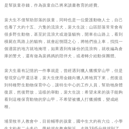
是幫孩童存錢，作為孩童自己將來讀書教育的經費。
裴大生不僅幫助部落的孩童，同時也是一位愛護動物人士，自己
也養了大約十五、六隻的流浪犬，裴大生說：山區部落常常會有
很多野生動物，甚至於流浪犬或遊蕩貓狗，開車在山路上，看到
橫屍在馬路上的貓狗，就會起惻隱之心，將牠們撿上車，找找一
個適當的地方就地掩埋，如果遇到有緣份的流浪狗，就收編為倉
庫的警犬，還有做為裴媽媽的陪伴犬，或者轉介給動保團體。
裴大生最有記憶的一件事就是，曾經遇到獵人獵獲穿山甲，但是
發現穿山甲還活著，裴大生便用金錢向獵人將牠買下來，然後送
到特種野生動物保育中心，讓特生中心的工作人員，幫助牠身體
復原，然後野放，這樣的舉動，裴大生說：希望未來的孩子能夠
看到這種保育動物的穿山甲，不希望被獵人打獵捕獲，變成絕
種。
埔里牧羊人教會中，目前輔導的孩童，國中生大約有六位，小學
生大約有二十多位，學校就在教會附近，走路3到5分鐘就到了，