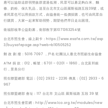
應可以協助這群弱勢族群渡過低潮，民眾可以募足夠白米、麵
條、奶粉、保久乳品，送至台北市文山區羅斯福路五段39號，或
者民眾也可以用捐款方式，由協會統一低價採購，也可由民眾自
行購買，大家一起來幫助弱勢，期望他們早日走出困境。
衛福部核準公益勸募，衛部救字第1071363254號
台北市照生會，線上刷卡：https://www.esafe.com.tw/asp
3/buysafepage.asp?web=b110505252
郵 政 劃 撥：5016 7097 ，戶名:社團法人臺北市照顧生命協會
ATM 捐 款：012，帳號：6701 – 0201 – 1860，台北富邦銀
行，景美分行
照生聯盟總部 電話：(02) 2932 - 2236 傳真：(02) 2933 - 6
967
照生聯盟總部 會址：117 台北市 文山區 羅斯福路 五段 39 號
台北市照生會官網：http://www.lco.org.tw/modules/new