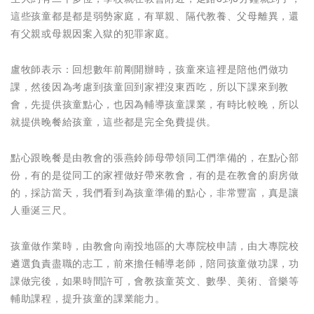
這些孩童都是都是弱勢家庭，有單親、隔代教養、父母離異，還
有父親或母親因案入獄的犯罪家庭。
盧牧師表示：回想數年前剛開辦時，孩童來這裡是陪他們做功
課，然後因為考慮到孩童回到家裡沒東西吃，所以下課來到教
會，先提供孩童點心，也因為輔導孩童課業，有時比較晚，所以
就提供晚餐給孩童，這些都是完全免費提供。
點心跟晚餐是由教會的張燕鈴師母帶領同工們準備的，在點心部
份，有的是從同工的家裡做好帶來教會，有的是在教會的廚房做
的，採訪當天，我們看到為孩童準備的點心，非常豐富，真是讓
人垂涎三尺。
孩童做作業時，由教會向南投地區的大專院校申請，由大專院校
遴選負責盡職的志工，前來擔任輔導老師，陪同孩童做功課，功
課做完後，如果時間許可，會教孩童英文、數學、美術、音樂等
輔助課程，提升孩童的課業能力。