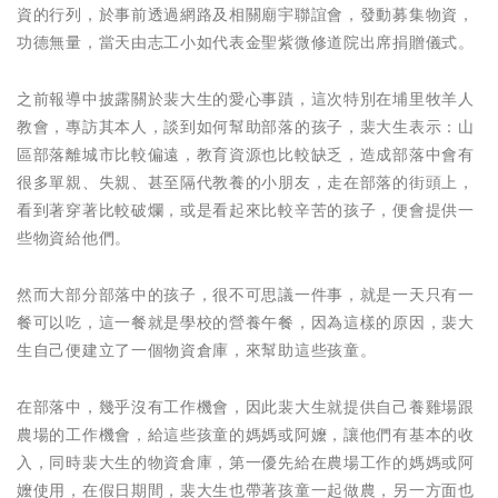
資的行列，於事前透過網路及相關廟宇聯誼會，發動募集物資，
功德無量，當天由志工小如代表金聖紫微修道院出席捐贈儀式。
之前報導中披露關於裴大生的愛心事蹟，這次特別在埔里牧羊人
教會，專訪其本人，談到如何幫助部落的孩子，裴大生表示：山
區部落離城市比較偏遠，教育資源也比較缺乏，造成部落中會有
很多單親、失親、甚至隔代教養的小朋友，走在部落的街頭上，
看到著穿著比較破爛，或是看起來比較辛苦的孩子，便會提供一
些物資給他們。
然而大部分部落中的孩子，很不可思議一件事，就是一天只有一
餐可以吃，這一餐就是學校的營養午餐，因為這樣的原因，裴大
生自己便建立了一個物資倉庫，來幫助這些孩童。
在部落中，幾乎沒有工作機會，因此裴大生就提供自己養雞場跟
農場的工作機會，給這些孩童的媽媽或阿嬤，讓他們有基本的收
入，同時裴大生的物資倉庫，第一優先給在農場工作的媽媽或阿
嬤使用，在假日期間，裴大生也帶著孩童一起做農，另一方面也