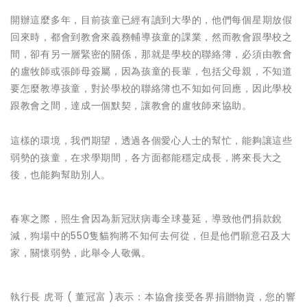
開辦這麼多年，目前孩童已經有讀到大學的，他們每個星期放假
回來時，都會到教會來義務輔導孩童的課業，然而教會跟學校之
間，卻有另一層緊密的關係，那就是學校的聯絡簿，必須由教會
的盧牧師或張師母簽屬，因為孩童的長輩，包括父母親，不知道
要怎麼教導孩童，對於學校的聯絡簿也不知如何回應，因此學校
跟教會之間，達成一個默契，讓教會的盧牧師來協助。
這樣的環境，我們期望，透過各個愛心人士的幫忙，能夠讓這些
弱勢的孩童，在求學期間，各方面都能穩定成長，將來長大之
後，也能夠幫助別人。
春寒之際，照生會因為新冠狀病毒全球蔓延，導致他們捐款銳
減，狗場中的550隻貓狗將不知何去何從，但是他們願意召及大
家，關懷弱勢，此舉令人敬佩。
執行長 虎哥 ( 董冠富 )表示：本協會接受各界捐贈物資，您的響