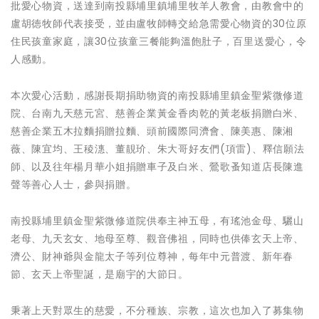
批愛心物資，送達到南投縣埔里鎮埔里牧羊人教會，由教會中的
盧胡徳牧師代表接受，並由盧牧師轉交給急需愛心物資的30位原
住民孩童家庭，讓30位孩童三餐能夠溫飽肚子，百里送愛心，令
人感動。
本次愛心活動，感謝長期捐助物資的南投縣埔里鎮金聖紫微修道
院、台南九天慈元宮、慈善企業黃金香肉乾的黃老板捐贈白米、
慈善企業五木拉麵捐贈拉麵、頭前國際同濟會、陳美惠、陳湘
薇、陳宜均、王稜潓、董靚玠、朱大哥好友們(項雷)、釋信願法
師、以及往年楊月華小姐捐贈車子及白米、鶯歌蚤知道店長陳進
聲等善心人士，參與捐贈。
南投縣埔里鎮金聖紫微修道院供奉主神五母，有瑤池金母、驪山
老母、九天玄女、地母至尊、觀音佛祖，同時也供俸玄天上帝、
濟公、財神爺與金龍太子等列位尊神，每年中元普渡、新年春
節、玄天上帝聖誕，是廟宇的大節日。
秉著上天對眾生的慈愛，不分種族、宗教，這次也加入了募集物