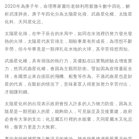
2020年為庚子年，命理專家書珩老師利用紫微斗數中四化，解
析武漢肺炎。庚子年四化分為太陽星化祿、武曲星化權、太陰星
化科、天同星化忌。
太陽星化祿，在申子辰合的水局中，如同在水池裡仍努力發光發
熱的火球，太陽星代表官祿主，期盼事業有所成長，為理想不辭
辛勞，但今年畢竟是一顆掙扎在水地的火球，其辛苦得想而知。
武曲星化權，具有很強的執行力，其優點在以實戰經驗去增進實
力，然而武曲星化權，會因為主觀而防衛。譬如因為疫情蔓延全
球，各國禁止來自疫區的飛機、船隻等作為。不過武曲星也是財
星的代表，在艱鉅的情況下，意味著眾人得更加努力辛苦付出，
才能賺到錢。
太陰星化科的出現表示政府會投入許多的人力物力防疫，因為太
陰星是一顆照顧人的星，能夠助人，可見賑災及災後重建，政府
必會有大筆的支出；化忌屬五行裡的水能量，天同星屬水又化忌
時，傷害力更是力大無窮。
書珩老師根據紫微斗數流月的推論，肺炎病毒肆虐最嚴重月份當