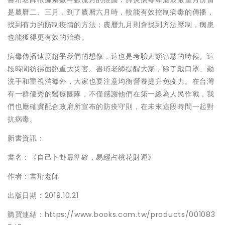
是農曆二、三月，到了農曆六月時，較能有效控制病毒的傳播，
找到有力的防制疫情的方法；農曆九月則會找到方法壓制，病患
也能獲得更有效的治療。
病毒傳播速度超乎我們的想像，這也是考驗人類智慧的時候。這
段時間彷彿面臨重大災害。書珩老師提醒大家，除了戴口罩、勤
洗手和重視消毒外，大家也要注意均衡營養提升免疫力。在台灣
有一群優秀的醫療團隊，不僅感謝他們在第一線為人民作戰，我
們也應確實配合政府所宣布的防疫守則，在未來這段時間一起對
抗病毒。
新書資訊：
書名：《自己卜卦最準確，易經占桃花財運》
作者：書珩老師
出版日期：2019.10.21
購買連結：https://www.books.com.tw/products/001083