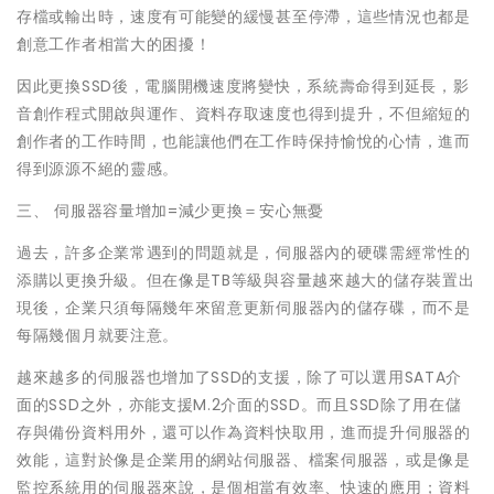
存檔或輸出時，速度有可能變的緩慢甚至停滯，這些情況也都是
創意工作者相當大的困擾！
因此更換SSD後，電腦開機速度將變快，系統壽命得到延長，影
音創作程式開啟與運作、資料存取速度也得到提升，不但縮短的
創作者的工作時間，也能讓他們在工作時保持愉悅的心情，進而
得到源源不絕的靈感。
三、 伺服器容量增加=減少更換＝安心無憂
過去，許多企業常遇到的問題就是，伺服器內的硬碟需經常性的
添購以更換升級。但在像是TB等級與容量越來越大的儲存裝置出
現後，企業只須每隔幾年來留意更新伺服器內的儲存碟，而不是
每隔幾個月就要注意。
越來越多的伺服器也增加了SSD的支援，除了可以選用SATA介
面的SSD之外，亦能支援M.2介面的SSD。而且SSD除了用在儲
存與備份資料用外，還可以作為資料快取用，進而提升伺服器的
效能，這對於像是企業用的網站伺服器、檔案伺服器，或是像是
監控系統用的伺服器來說，是個相當有效率、快速的應用；資料