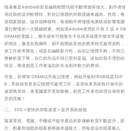
隨著像是Adobe的影音編輯軟體功能不斷增進與強大，創作者使
用此類的這些軟體時，對於記憶體的仰賴度越來越高。然而，每
當檔案開啟、儲存或轉檔時，每個動作將慢慢地累積成影響電腦
運行變慢的一大關鍵因素。例如當Adobe使用於只有 2 或 4 GB
DRAM的電腦上，幾年後有可能發生卡住或系統運作變非常緩慢
的情況，像是在跑圖時，卻不能開啟其他的應用程式處理資料，
使工作效率降低；或是在編輯影片時，由於記憶體不夠，不得已
將解析度下降，自己的作品不得已受到妥協。諸如此類不理想的
情況，將使創意工作者淪陷於失去創作動力的窘境。
但是，若增加 DRAM以升級記憶體，例如升級到16GB或是32G
B，系統就有更多記憶體可處理工作，這意味著系統執行操作的
速度將加快，使電腦運作更加順暢，創意工作者也就得以保持創
意的流暢！
二、 SSD =更快的存取速度＝提升系統效能
隨著電視、電腦、手機或平版等產品的影像解析度不斷提升，影
片、動畫和遊戲的檔案都將越來越龐大，而每當這些檔案載入、