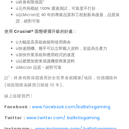
1
ü終身有限保固
ü元件與模組 100% 通過測試，可靠度不打折
ü以Micron近 40 年的專家品質和工程創新為後盾，品質保
證，絕對可靠
使用
Crucial®
固態硬碟升級的好處：
ü大幅提高系統效能和使用壽命
ü快速開機、幾乎可以立即載入資料，並提高生產力
ü加快作業系統和應用程式的速度
ü以硬體加密來保護機密商業資料
üMicron 品質 – 絕對可靠
1
註
：終身有限保固適用於全世界各個國家/地區，但德國除外
(保固期限為購買日期後 10 年)。
線上追蹤我們！
Facebook
：
www.facebook.com/ballistixgaming
Twitter
：
www.twitter.com/ ballistixgaming
Instagram
：
www.instagram.com/ ballistixgaming