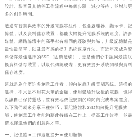
設計、影音及其他等工作流程中每個步驟，減少等待，並增加更
多的創作時間。
透過有智慧與效率的升級電腦零組件，包含處理器、顯示卡、記
憶體，以及資料儲存裝置，都能大幅提升電腦系統的速度。許多
媒體、網路論壇中的高手都有相同的經驗與共識，升級記憶體是
最快最簡單，以及最有感的提升系統速度作法。而近年來成為資
料儲存最佳選擇的SSD（固態硬碟），更是他們心中認同最該汰
換資料儲存裝置，以取代傳統硬碟，更有效提升系統開機與資料
儲存速度。
這就是為什麼許多創意工作者，傾向依靠升級電腦系統。這樣的
選擇，不只是不用花大筆的金額，使用體驗升級後的電腦，也得
以讓自己保持靈感，並有效地依照規劃的時間內完成專案進度。
以下我們就來分享三種技巧，看記憶體和SSD如何提升電腦效
能，使創意工作者能夠藉此持續在工作上，提高工作效率，並盡
情地揮灑他們的創意與才華。
一、記憶體＝工作速度提升＝使用順暢