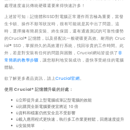
處理速度遠比傳統硬碟還要來得快速許多！
上述皆可知：記憶體和SSD對電腦正常運作而言極為重要，當發
生卡頓、操作不順等狀況時，很有可能就是其中出了問題。這
時，選擇擁有簡易安裝、終生保固，還有通過測試的可靠性優勢
的Crucial® 記憶體，以及搭配比一般硬碟更高效、耐用的 Cruc
ial® SSD，掌握持久的高效運行系統，找回珍貴的工作時間。此
外，若是對安裝有任何的問題與困難，Crucial網站皆提供了
非
常簡易的教學步驟
，讓您順利地安裝成功，盡快享受絕佳的電腦
體驗。
欲了解更多產品資訊，請上
Crucial官網
。
使用 Crucial® 記憶體升級的好處：
ü立即提升桌上型電腦或筆記型電腦的效能
ü比購買全新電腦要便宜將近 10 倍
ü資料和檔案仍然安全且不受影響
ü載入應用程式更快速，執行多工作業更輕鬆，回應速度提升
ü安裝簡單