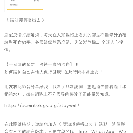
《 讓知識傳播出去 》
新冠疫情持續延燒，每天在大眾媒體上看到的都是不斷攀升的確
診與死亡數字、各國醫療體系崩潰、失業潮危機…, 全球人心惶
惶。
【一盎司的預防，勝於一噸的治療】!!!
如何讓你自己與他人保持健康! 在此時間非常重要 !
朋友將此影音分享給我，我看了非常認同，想起過去曾看過 <冰
桶澆水> ，都在網路上不分國界的傳達了正能量與知識。
https://scientology.org/staywell/
在此關鍵時期，邀請您加入《 讓知識傳播出去 》活動，這個影
音有不同的語言版本，只要在您的fb、line、WhatsApp、We