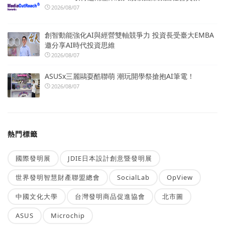
2026/08/07
創智動能強化AI與經營雙軸競爭力 投資長受臺大EMBA
邀分享AI時代投資思維
2026/08/07
ASUSx三麗鷗耍酷聯萌 潮玩開學祭搶抱AI筆電！
2026/08/07
熱門標籤
國際發明展
JDIE日本設計創意暨發明展
世界發明智慧財產聯盟總會
SocialLab
OpView
中國文化大學
台灣發明商品促進協會
北市圖
ASUS
Microchip