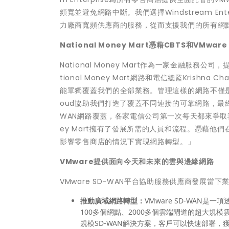
頻寬並避免網路中斷。我們選擇Windstream E
力廠商寬頻供應商的服務，從而支援我們的所有網
National Money Mart
憑藉CBTS和VMware
National Money Mart作為一家金融服
tional Money Mart網路和電信總監Kri
能單獨覆蓋我們的全部業務。管理這樣的網路不僅是挑戰，
oud協助我們打造了覆蓋不同連接的可靠網路，最終
WAN網路覆蓋，各家電信公司第一次每天都來爭取我們
ey Mart擁有了發展所需的人員和流程。憑藉
影響零售商店的情況下實現網路轉型。」
VMware
提供面向今天和未來的雲與邊緣網路
VMware SD-WAN平台協助服務供應商發展當
推動廣域網路轉型：
VMware SD-WAN
100多個網點、2000多個雲端閘道的超大規
規模SD-WAN解決方案，客戶可以快速部署