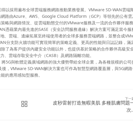
讓企業得以採用遍布全球雲端服務網路推動業務發展。VMware SD-WAN雲端
ure、AWS、Google Cloud Platform（GCP）等領先的公有
策略與網路情況、從雲端動態交付的VMware服務及一流的合作夥伴服
SD-WAN憑藉業內最先進的SASE（安全訪問服務邊緣）解決方案可滿足當今
本地、雲端、邊緣拓展至終端使用者的全球多服務雲端網路，並整合成VMwa
-WAN分支防火牆功能可實現簡單的策略定義、更高的性能與日誌記錄，滿
支防火牆除了為客戶提供內建安全功能以外，也提供基於策略的合作夥伴高級安
力、雲端存取安全中介（CASB）及網路隔離功能。
作，將5G與軟體定義廣域網路的強大優勢帶給全球企業，為各種規模的公司
，VMware SD-WAN解決方案也可作為智慧型網路覆蓋層，與5G網
性能的應用感知型服務。
下一
皮秒雷射打造無暇美肌 多種肌膚問題
次..