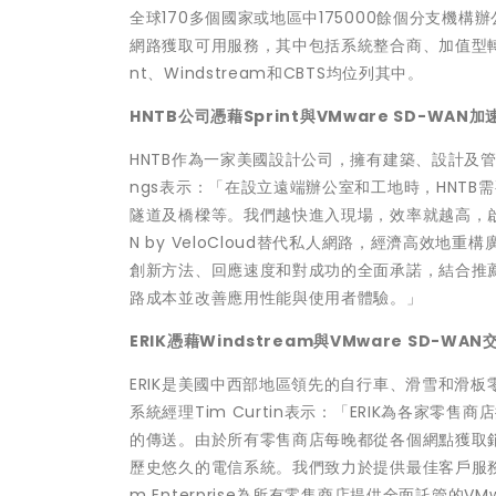
全球170多個國家或地區中175000餘個分支機
網路獲取可用服務，其中包括系統整合商、加值型轉售
nt、Windstream和CBTS均位列其中。
HNTB
公司憑藉Sprint與VMware SD-WAN加
HNTB作為一家美國設計公司，擁有建築、設計及管理
ngs表示：「在設立遠端辦公室和工地時，HNT
隧道及橋樑等。我們越快進入現場，效率就越高，啟動專
N by VeloCloud替代私人網路，經濟高效地
創新方法、回應速度和對成功的全面承諾，結合推薦的
路成本並改善應用性能與使用者體驗。」
ERIK
憑藉Windstream與VMware SD-WA
ERIK是美國中西部地區領先的自行車、滑雪和滑板
系統經理Tim Curtin表示：「ERIK為各家
的傳送。由於所有零售商店每晚都從各個網點獲取
歷史悠久的電信系統。我們致力於提供最佳客戶服務，
m Enterprise為所有零售商店提供全面託管的