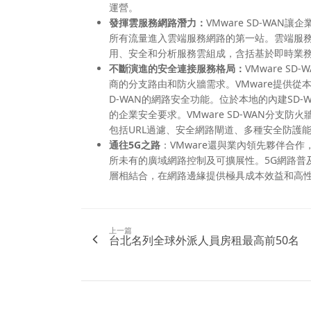
運營。
發揮雲服務網路潛力：
VMware SD-WAN
所有流量進入雲端服務網路的第一站。雲端服務網路由Az
用、安全和分析服務雲組成，含括基於即時業務
不斷演進的安全連接服務格局：
VMware 
商的分支路由和防火牆需求。VMware提供從
D-WAN的網路安全功能。位於本地的內建SD
的企業安全要求。VMware SD-WAN分
包括URL過濾、安全網路閘道、多種安全防護能
通往5G之路
：VMware還與業內領先夥伴合
所未有的廣域網路控制及可擴展性。5G網路普及後
層相結合，在網路邊緣提供極具成本效益和高
上一篇
台北名列全球外派人員房租最高前50名