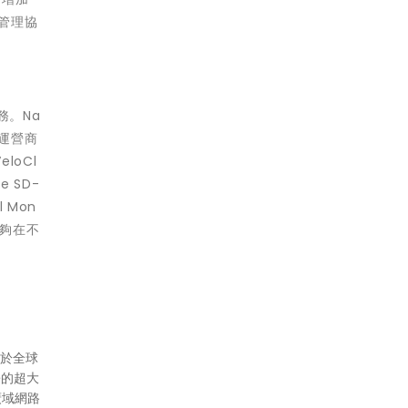
和管理協
務。Na
家運營商
loCl
 SD-
 Mon
能夠在不
建於全球
e的超大
廣域網路