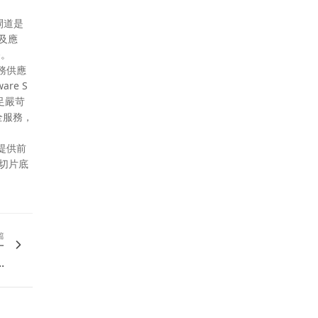
閘道是
雲及應
務。
服務供應
re S
足嚴苛
全服務，
提供前
路切片底
篇
一
.