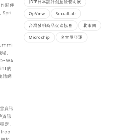
JDIE日本設計創意暨發明展
合作夥伴
pri
OpView
SocialLab
台灣發明商品促進協會
北市圖
Microchip
名古屋亞運
ummi
機場、
D-WA
nt的
總體網
滑雪資訊
戶資訊
不穩定、
rea
、增加