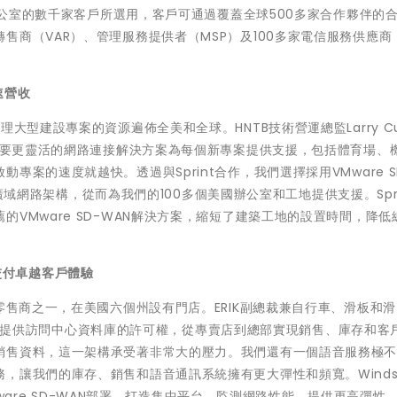
構辦公室的數千家客戶所選用，客戶可通過覆蓋全球500多家合作夥伴的
商（VAR）、管理服務提供者（MSP）及100多家電信服務供應商，S
速營收
大型建設專案的資源遍佈全美和全球。HNTB技術營運總監Larry C
B需要更靈活的網路連接解決方案為每個新專案提供支援，包括體育場、
案的速度就越快。透過與Sprint合作，我們選擇採用VMware S
重構廣域網路架構，從而為我們的100多個美國辦公室和工地提供支援。Spri
VMware SD-WAN解決方案，縮短了建築工地的設置時間，降低
N交付卓越客戶體驗
零售商之一，在美國六個州設有門店。ERIK副總裁兼自行車、滑板和
零售商店提供訪問中心資料庫的許可權，從專賣店到總部實現銷售、庫存和客
銷售資料，這一架構承受著非常大的壓力。我們還有一個語音服務極
讓我們的庫存、銷售和語音通訊系統擁有更大彈性和頻寬。Windst
VMware SD-WAN部署，打造集中平台，監測網路性能、提供更高彈性