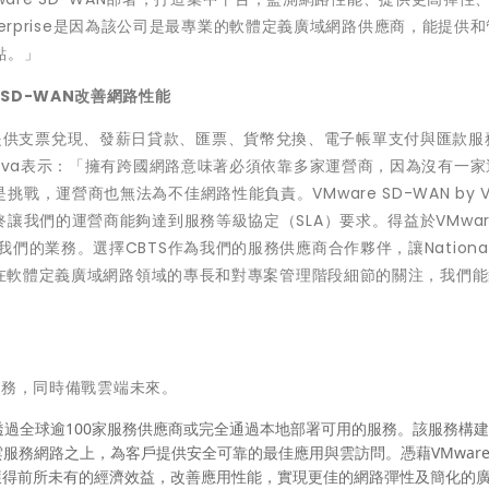
nterprise是因為該公司是最專業的軟體定義廣域網路供應商，能提供
點。」
 SD-WAN改善網路性能
務公司，提供支票兌現、發薪日貸款、匯票、貨幣兌換、電子帳單支付與匯款服
shna Chava表示：「擁有跨國網路意味著必須依靠多家運營商，因為沒有一
運營商也無法為不佳網路性能負責。VMware SD-WAN by Ve
讓我們的運營商能夠達到服務等級協定（SLA）要求。得益於VMware
的業務。選擇CBTS作為我們的服務供應商合作夥伴，讓National
他們在軟體定義廣域網路領域的專長和對專案管理階段細節的關注，我們
下業務，同時備戰雲端未來。
是一項透過全球逾100家服務供應商或完全通過本地部署可用的服務。該服務構
模雲服務網路之上，為客戶提供安全可靠的最佳應用與雲訪問。憑藉VMwar
，獲得前所未有的經濟效益，改善應用性能，實現更佳的網路彈性及簡化的