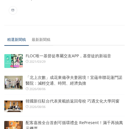
精選新聞稿
最新新聞稿
FLOC唯一基督徒專屬交友APP，基督徒的新福音
2021/03/29
「北上次數」成花東備孕夫妻困境！宜蘊串聯花蓮門諾
醫院：減輕交通、時間、經濟負擔
2026/08/06
韓國新任駐台代表黃載皓返回母校 巧遇文化大學同窗
2026/08/06
配客嘉推全台首創可循環禮盒 RePresent！滿千再抽萬
元機票