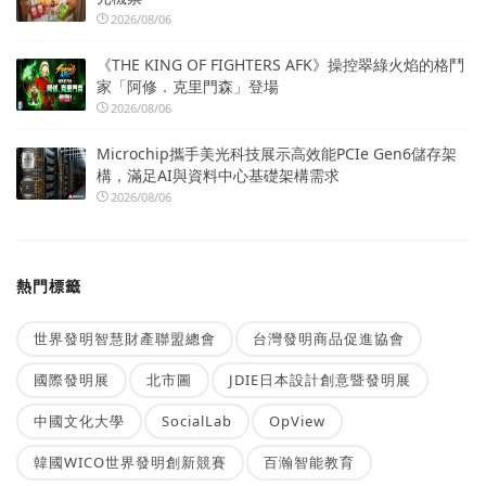
2026/08/06
《THE KING OF FIGHTERS AFK》操控翠綠火焰的格鬥
家「阿修．克里門森」登場
2026/08/06
Microchip攜手美光科技展示高效能PCIe Gen6儲存架
構，滿足AI與資料中心基礎架構需求
2026/08/06
熱門標籤
世界發明智慧財產聯盟總會
台灣發明商品促進協會
國際發明展
北市圖
JDIE日本設計創意暨發明展
中國文化大學
SocialLab
OpView
韓國WICO世界發明創新競賽
百瀚智能教育