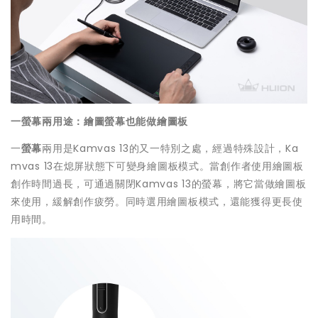
一
螢
幕
兩
用途
：繪圖
螢幕
也能做繪圖板
一
螢幕
兩用是Kamvas 13的又一特別之處，經過特殊設計，Ka
mvas 13在熄屏狀態下可變身繪圖板模式。當創作者使用繪圖板
創作時間過長，可通過關閉Kamvas 13的螢幕，將它當做繪圖板
來使用，緩解創作疲勞。同時選用繪圖板模式，還能獲得更長使
用時間。