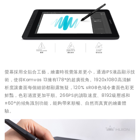
螢幕採用全貼合工藝，繪畫時視覺落差更小，通過IPS液晶顯示技
術，使得Kamvas 13擁有178°的超廣視角。1920x1080高清解
析度讓畫面每個細節都顯露無疑，120% sRGB色域令畫面色彩更
鮮豔，色彩過渡更加平順。266PS的讀取速度、8192級壓感和
±60°的傾角識別功能，能夠帶來順暢、自然而真實的繪畫體
驗。