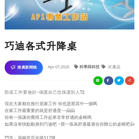
巧迪各式升降桌
Apr 07,2020
科學與科技
3C產品
推廣新聞稿
防疫工作要做好~保護自己也保護別人
🥰
現在大家都在推行居家工作 你也是那其中一個嗎
在家工作最重要的就是舒適度~~
🤗
🤗
你有一張讓你覺得工作起來非常舒適的桌椅嗎
如果沒有快點動身到巧迪吧 ~買一張為舒適最適合你辦公的桌椅吧
👍
門市：員林市莒光路517號