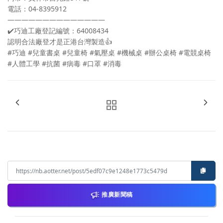
電話：04-8395912
——————————————
✔️
巧迪工廠登記編號：64008434
認明合法廠登才是正港台灣製造
👍
#巧迪
#兒童書桌
#兒童椅
#氣壓桌
#機械桌
#辦公桌椅
#電競桌椅
#人體工學
#抗菌
#病毒
#口罩
#消毒
推廣新聞稿