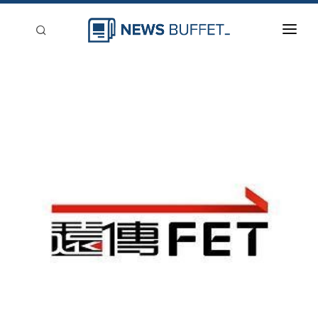
回到首頁
新聞稿分類
登入
刊登