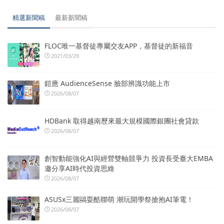
精選新聞稿
最新新聞稿
FLOC唯一基督徒專屬交友APP，基督徒的新福音
2021/03/29
鎧應 AudienceSense 臉部辨識功能上市
2026/08/07
HDBank 取得越南歷來最大規模國際銀團社會貸款
2026/08/07
創智動能強化AI與經營雙軸競爭力 投資長受臺大EMBA
邀分享AI時代投資思維
2026/08/07
ASUSx三麗鷗耍酷聯萌 潮玩開學祭搶抱AI筆電！
2026/08/07