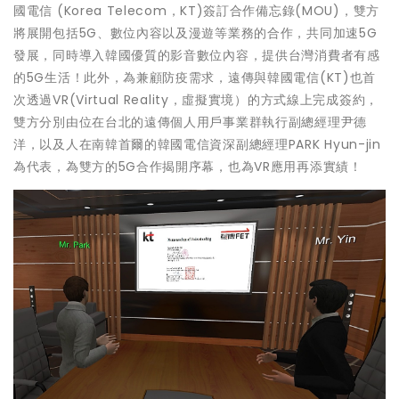
國電信 (Korea Telecom，KT)簽訂合作備忘錄(MOU)，雙方
將展開包括5G、數位內容以及漫遊等業務的合作，共同加速5G
發展，同時導入韓國優質的影音數位內容，提供台灣消費者有感
的5G生活！此外，為兼顧防疫需求，遠傳與韓國電信(KT)也首
次透過VR(Virtual Reality，虛擬實境）的方式線上完成簽約，
雙方分別由位在台北的遠傳個人用戶事業群執行副總經理尹德
洋，以及人在南韓首爾的韓國電信資深副總經理PARK Hyun-jin
為代表，為雙方的5G合作揭開序幕，也為VR應用再添實績！