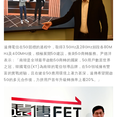
遠傳電信在5G競標的過程中，取得3.5GHz及28GHz頻段各80M
Hz及400MHz後，積極展開5G建設，衝刺5G商轉服務。尹德洋
表示：「南韓是全球最早啟動5G商轉的國家，5G用戶數居世界
之冠，韓國電信(KT)為南韓的電信領導品牌，在5G領域擁有豐
富的實戰經驗，且在健全5G應用環境上著力甚深，遠傳希望開啟
5G的多元合作後，力拼用戶首年升級轉換率上看20%。」