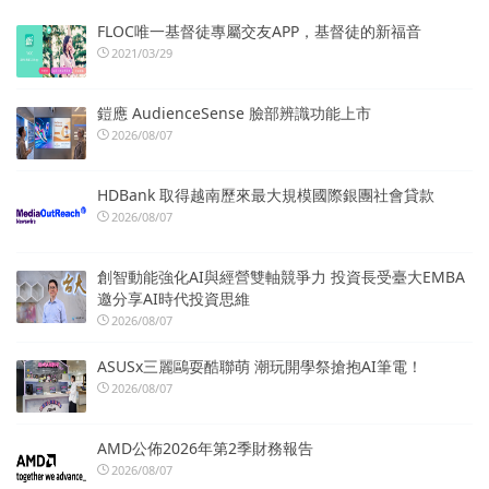
FLOC唯一基督徒專屬交友APP，基督徒的新福音
2021/03/29
鎧應 AudienceSense 臉部辨識功能上市
2026/08/07
HDBank 取得越南歷來最大規模國際銀團社會貸款
2026/08/07
創智動能強化AI與經營雙軸競爭力 投資長受臺大EMBA
邀分享AI時代投資思維
2026/08/07
ASUSx三麗鷗耍酷聯萌 潮玩開學祭搶抱AI筆電！
2026/08/07
AMD公佈2026年第2季財務報告
2026/08/07