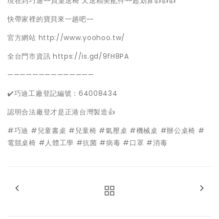
現在到巧迪~~買桌送椅 又送精美配件~~超划算👍👍👍
快帶家裡的寶貝來一趟吧~~
官方網站 http://www.yoohoo.tw/
全台門市資訊 https://is.gd/9fH8PA
——————————————
✔️巧迪工廠登記編號：64008434
認明合法廠登才是正港台灣製造👍
#巧迪 #兒童書桌 #兒童椅 #氣壓桌 #機械桌 #辦公桌椅 #
電競桌椅 #人體工學 #抗菌 #病毒 #口罩 #消毒