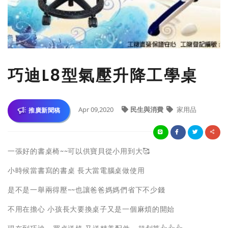
巧迪L8型氣壓升降工學桌
Apr 09,2020
民生與消費
家用品
推廣新聞稿
一張好的書桌椅~~可以供寶貝從小用到大🥰
小時候當書寫的書桌 長大當電腦桌做使用
是不是一舉兩得壓~~也讓爸爸媽媽們省下不少錢
不用在擔心 小孩長大要換桌子又是一個麻煩的開始