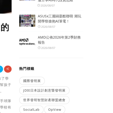
2026/08/07
ASUSx三麗鷗耍酷聯萌 潮玩
開學祭搶抱AI筆電！
代的
2026/08/07
AMD公佈2026年第2季財務
報告
2026/08/07
熱門標籤
除了學
國際發明展
源幫孩子
JDIE日本設計創意暨發明展
熱。
世界發明智慧財產聯盟總會
中手球隊
讓學校有
SocialLab
OpView