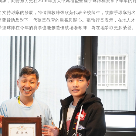
練，此份努力更在2019年度大甲媽祖盃全國手球錦標賽拿下季軍的
支持球隊的發展，特偕同教練張欣茹代表全校師生，致贈手球隊冠名N
的經費贊助及對下一代孩童教育的重視與關心。張執行長表示，在地人才
希望球隊在今年的賽事也能創造佳績場場奪牌，為在地爭取更多榮譽