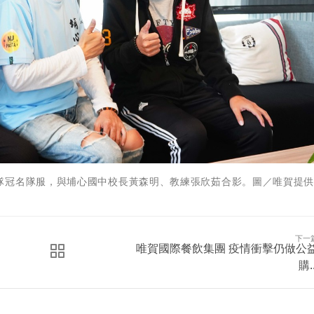
隊冠名隊服，與埔心國中校長黃森明、教練張欣茹合影。圖／唯賀提
下一
唯賀國際餐飲集團 疫情衝擊仍做公
購..