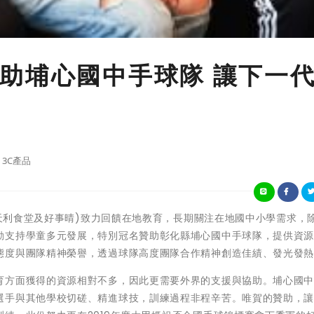
助埔心國中手球隊 讓下一
3C產品
、天利食堂及好事晴)致力回饋在地教育，長期關注在地國中小學需求，
動支持學童多元發展，特別冠名贊助彰化縣埔心國中手球隊，提供資
態度與團隊精神榮譽，透過球隊高度團隊合作精神創造佳績、發光發
育方面獲得的資源相對不多，因此更需要外界的支援與協助。埔心國
選手與其他學校切磋、精進球技，訓練過程非程辛苦。唯賀的贊助，