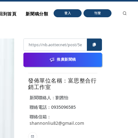
回到首頁
新聞稿分類
登入
刊登
推廣新聞稿
發佈單位名稱：富思整合行
銷工作室
新聞聯絡人：劉茜怡
聯絡電話：0935096585
聯絡信箱：
shannonliu82@gmail.com