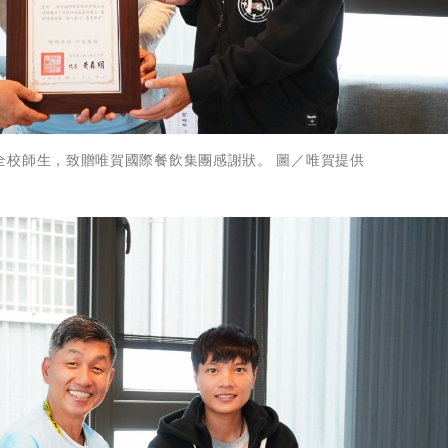
全校師生，致贈唯賀國際餐飲集團感謝狀。 圖／唯賀提供