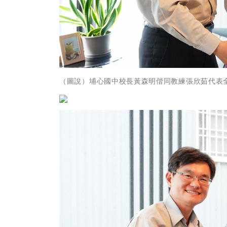
（圖說）埔心國中校長黃森明偕同教練張欣茹代表