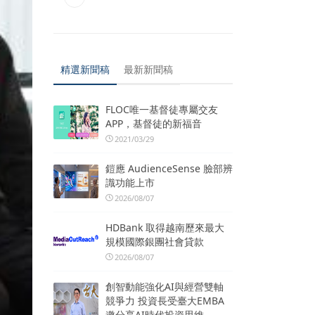
精選新聞稿
最新新聞稿
FLOC唯一基督徒專屬交友
APP，基督徒的新福音
2021/03/29
鎧應 AudienceSense 臉部辨
識功能上市
2026/08/07
HDBank 取得越南歷來最大
規模國際銀團社會貸款
2026/08/07
創智動能強化AI與經營雙軸
競爭力 投資長受臺大EMBA
邀分享AI時代投資思維