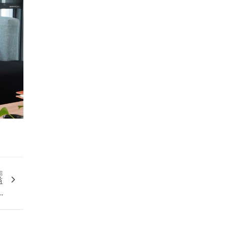
供
篇
益
.