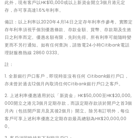
此外，現有客戶以HK$10,000或以上新資金開立3個月港元定
存，亦可享高達1.6%年利率。
備註：以上利率以2020年4月14日之定存年利率作參考。實際定
存年利率須視乎個別優惠條款、存款金額、貨幣、存款期及生效
日之利率而定。優惠名額有限，先到先得。所有利率可能隨時變
更而不另行通知。如有任何查詢，請致電24小時Citibank電話
理財服務熱線 2860 0333。
註：
1. 全新銀行戶口客戶，即現時並沒有任何 Citibank銀行戶口，
亦未曾於過去12個月內取消任何Citibank銀行戶口之客戶。
2. 上述利率優惠適用於以「新資金」HK$50,000至HK$20,000,
000開立之港元3個月定期存款，而該定期存款須於開戶之首3個
月內（包括開戶當月及其後2個月）開立。除另有訂明外，每位
客戶可享上述利率優惠之定期存款最高總額為HK$20,000,00
0。