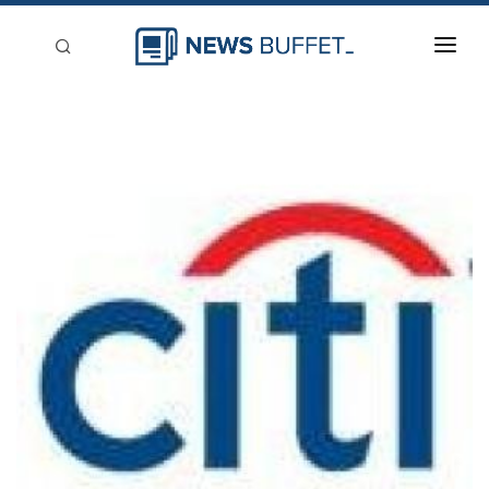
回到首頁
新聞稿分類
登入
刊登