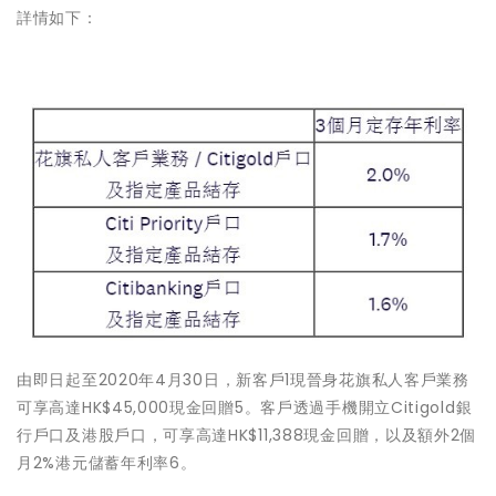
詳情如下：
由
即
日起至
2020
年
4
月
30
日
，
新客戶
1
現晉身花旗私人客戶業務
可享高達HK$45,000現金回贈5。客戶透過手機開立Citigold銀
行戶口及港股戶口，可享高達HK$11,388現金回贈，以及額外2個
月2%港元儲蓄年利率6。