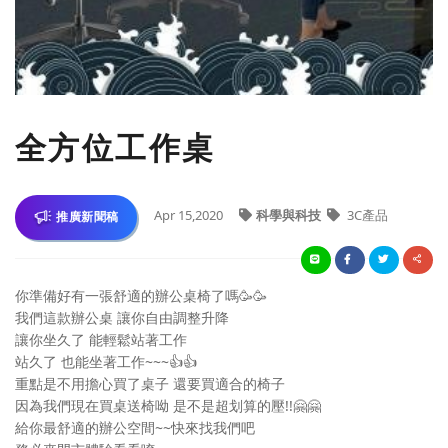
全方位工作桌
Apr 15,2020
科學與科技
3C產品
推廣新聞稿
你準備好有一張舒適的辦公桌椅了嗎
🥳
🥳
我們這款辦公桌 讓你自由調整升降
讓你坐久了 能輕鬆站著工作
站久了 也能坐著工作~~~
👍
👍
重點是不用擔心買了桌子 還要買適合的椅子
因為我們現在買桌送椅呦 是不是超划算的壓!!
🤗
🤗
給你最舒適的辦公空間~~快來找我們吧