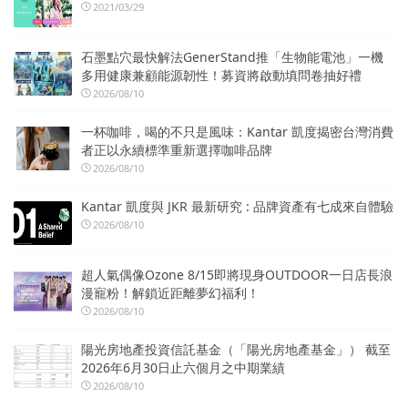
2021/03/29
石墨點穴最快解法GenerStand推「生物能電池」一機
多用健康兼顧能源韌性！募資將啟動填問卷抽好禮
2026/08/10
一杯咖啡，喝的不只是風味：Kantar 凱度揭密台灣消費
者正以永續標準重新選擇咖啡品牌
2026/08/10
Kantar 凱度與 JKR 最新研究 : 品牌資產有七成來自體驗
2026/08/10
超人氣偶像Ozone 8/15即將現身OUTDOOR一日店長浪
漫寵粉！解鎖近距離夢幻福利！
2026/08/10
陽光房地產投資信託基金（「陽光房地產基金」） 截至
2026年6月30日止六個月之中期業績
2026/08/10