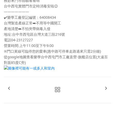
務必來門市體驗看看唷
台中西屯實體門市定時消毒安啦
😉
———————
✔️
樂學工廠登記編號：64008434
台灣製造產線正常
➡️
不用等中國開工
產地清楚
➡️
不怕夾帶病毒入侵
地址:台中市西屯區台灣大道三段216號
電話04-23127227
營業時間:上午11:00至下午9:00
※門口黃線可臨停您的愛車(惠中路可停車走路過來只需2分鐘)
從google地圖查看樂學台中西屯門市工廠直營-旗艦店位置(大遠百
對面85度C旁)