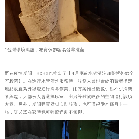
*台灣環境濕熱，布質傢飾容易發霉滋菌
而在疫情期間，HoHo也推出了【4月底前水管清洗加贈紫外線全
室殺菌】。在進行水管清洗服務時，服務人員也會於消費者指定
地點放置紫外線燈進行消毒作業。此方案推出後也引起不少消費
者興趣，大部份人會選擇臥室、廚房等雜物較多的空間進行該項
方案。另外，期間購買壁掛安裝服務，也可獲得愛奇藝月卡一
張，讓民眾在家時也可輕鬆追劇不無聊。