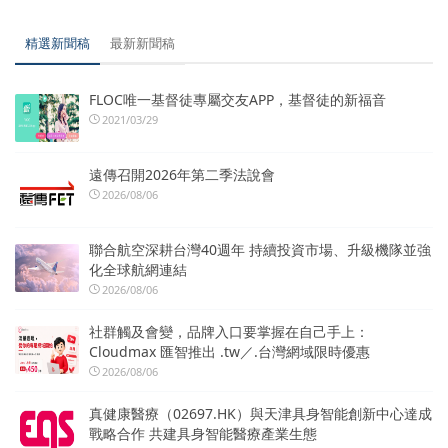
精選新聞稿
最新新聞稿
FLOC唯一基督徒專屬交友APP，基督徒的新福音
2021/03/29
遠傳召開2026年第二季法說會
2026/08/06
聯合航空深耕台灣40週年 持續投資市場、升級機隊並強
化全球航網連結
2026/08/06
社群觸及會變，品牌入口要掌握在自己手上：
Cloudmax 匯智推出 .tw／.台灣網域限時優惠
2026/08/06
真健康醫療（02697.HK）與天津具身智能創新中心達成
戰略合作 共建具身智能醫療產業生態