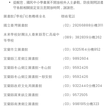
提醒您，國民中小學書展不開放校外人士參觀。防疫期間請遵
守各館相關規定並注意開放時間，謝謝您。
圖書館/學校/社教機構全名
聯絡電話
國立臺灣圖書館
（02）29266888分機3111
未來學校財團法人臺東縣育仁高級中
（089）382839分機262
等學校
宜蘭市立圖書館
（03）9325164分機852
宜蘭縣三星鄉立圖書館
（03）9892604
宜蘭縣冬山鄉立圖書館-冬山館
（03）9592426
宜蘭縣冬山鄉立圖書館—順安館
（03）9592426
宜蘭縣政府文化局圖書館
（03）9322440分機204
宜蘭縣羅東鎮立圖書館
（03）9572505
宜蘭縣南澳鄉立圖書館
（03）9981915分機323