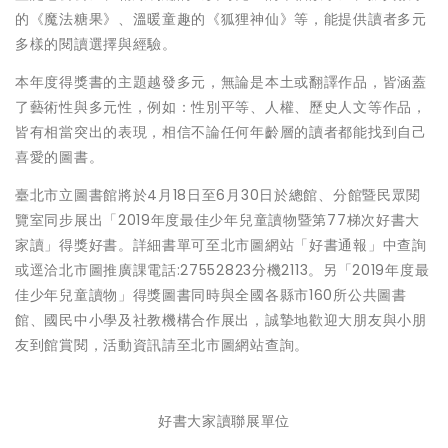
的《魔法糖果》、溫暖童趣的《狐狸神仙》等，能提供讀者多元
多樣的閱讀選擇與經驗。
本年度得獎書的主題越發多元，無論是本土或翻譯作品，皆涵蓋
了藝術性與多元性，例如：性別平等、人權、歷史人文等作品，
皆有相當突出的表現，相信不論任何年齡層的讀者都能找到自己
喜愛的圖書。
臺北市立圖書館將於4月18日至6月30日於總館、分館暨民眾閱
覽室同步展出「2019年度最佳少年兒童讀物暨第77梯次好書大
家讀」得獎好書。詳細書單可至北市圖網站「好書通報」中查詢
或逕洽北市圖推廣課電話:27552823分機2113。另「2019年度最
佳少年兒童讀物」得獎圖書同時與全國各縣市160所公共圖書
館、國民中小學及社教機構合作展出，誠摯地歡迎大朋友與小朋
友到館賞閱，活動資訊請至北市圖網站查詢。
好書大家讀聯展單位