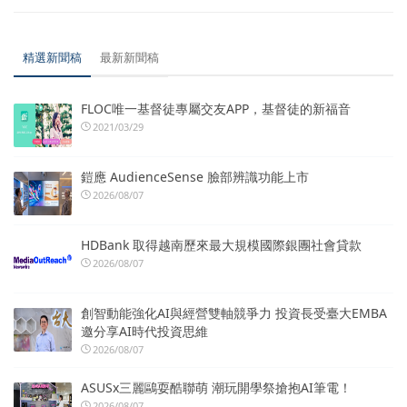
精選新聞稿
最新新聞稿
FLOC唯一基督徒專屬交友APP，基督徒的新福音
2021/03/29
鎧應 AudienceSense 臉部辨識功能上市
2026/08/07
HDBank 取得越南歷來最大規模國際銀團社會貸款
2026/08/07
創智動能強化AI與經營雙軸競爭力 投資長受臺大EMBA
邀分享AI時代投資思維
2026/08/07
ASUSx三麗鷗耍酷聯萌 潮玩開學祭搶抱AI筆電！
2026/08/07