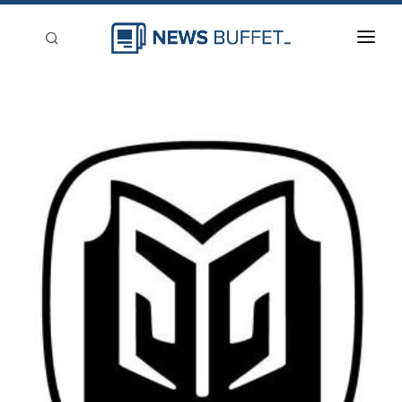
回到首頁
新聞稿分類
登入
刊登