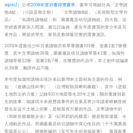
aipei/
）公布
2019年度好書得獎書單
。書單可再細分為「文學讀
物A組」（小說及散文類）、「文學讀物B組」（其他類型文學作
品）、「知識性讀物組」和「圖畫書及幼兒讀物組」四大類。這
些經過專家深入閱讀、廣泛討論後，產生年度優質的青少年及兒
童作品，將提供學生、家長及教師最完整的選書資訊。
2019年度最佳少年兒童讀物共有單冊圖書103冊、套書2套7冊獲
獎，其中文學讀物39冊，圖畫書及幼兒讀物單冊42冊，知識性
讀物單冊22冊、套書2套7冊。在獲獎的作品中，本土創作或編著
共39冊，翻譯作品71冊。
本年度知識性讀物出現許多以臺灣本土題材為主題的作品，例
如：《進礦山找科學》、《台灣蛙類與蝌蚪圖鑑》。其中《迸裂
土地而出的力量》記錄921大地震發生20年之後，關於重建與新
生的故事，能讓現今未經歷過事件的兒童及青少年讀者瞭解曾經
發生在這片土地上的事，是相當有力量的作品。文學讀物中的
《和林良爺爺散步去》及《紀和奶奶的雞蛋》都是相當溫暖、令
人感動的作品。而圖畫書及幼兒讀物中賞心悅目的《千千萬萬個
聖誕老公公》、精緻刺繡的《安可先生的幸福故事》、擬真敘事