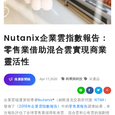
Nutanix企業雲指數報告：
零售業借助混合雲實現商業
靈活性
Apr 17,2020
科學與科技
3C產品
推廣新聞稿
企業雲端運算領導者
Nutanix
®（納斯達克交易所代號:
NTNX
）
發佈了
《2019年企業雲指數報告》
中的
零售業報告
調查結果，本
次報告評估了全球零售業採用私有雲、混合雲和公有雲的規劃情