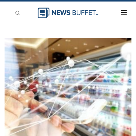
回到首頁
新聞稿分類
登入
刊登