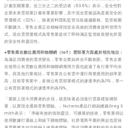
計畫至關重要。近三分之二的受訪者（63.6%）表示，安全性對
企業未來雲部署計畫有重要影響，其中混合雲被認為是最安全的
營運模式（32%）。隨著資料隱私監管法規越趨嚴格、監管範圍
不斷擴大，零售企業正在積極尋找安全高效的消費者資料管理方
式。混合雲營運模式為零售業提供了即時滿足監管政策變化所需
的安全性和靈活性。
●
零售業在數
位應用和物聯網（
IoT
）雲部署方面處於領先地位：
為滿足消費者的需求變化，零售企業始終在不斷創新。零售企業
在使用公有雲數位應用和物聯網應用方面也超過了各行業平均水
準。與其他行業相比，零售業在公有雲中運行商業應用的頻率更
高，目前零售業中，多個公有雲部署模式的滲透率約為11%，單一
公有雲部署模式的滲透率約為19%。
「要跟上現今消費者的步伐，就意味著必須進行雲基礎架構部
署，以實現全通路零售體驗。」Nutanix產品行銷副總裁Greg S
mith表示：「準確有效的借助靈活、可擴展的技術，零售業得以
使用數據打通線上和線下購物體驗。社群電商平臺的興起也意味
著需要將支付功能融入使用者體驗，因此消費者資料的安全和保