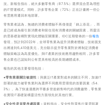
況。新報告指出，絕大多數零售商（87.5%）選擇混合雲為理想
的IT營運模式。同時，許多零售企業（72%）正在計畫將一些公
有雲應用遷回本地部署。
零售業者認為，無縫的消費者體驗不再僅僅是「錦上添花」，而
是已經成為吸引新消費者和留住現有消費者的關鍵因素，而靈活
的雲基礎架構對實現此體驗至關重要。IDC近期發佈的一份
報告
發現，預計到2022年，全球零售業為提升消費者體驗，技術面支
出將達到6,410億美元，充分顯示提升零售業對於將制定消費者
體驗策略設為高度優先。與IT產業的技術應用趨勢相同，許多零
售企業也已認知到公有雲具有較高的長期總體成本。
報告的其他主要發現包括：
●
零售業最關注敏捷性：
與廣泛IT產業對成本的關注不同，加速IT
部署的能力被零售業列為選擇不同應用雲環境的首要因素（54.
3%）。為了快速適應跨平臺多管道銷售時代的消費趨勢，零售業
在實現IT基礎架構靈活性方面領先於其他行業。
●
安全性是首要考慮因素：
資料指出，安全性對零售行業雲部署