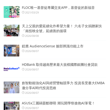
FLOC唯一基督徒專屬交友APP，基督徒的新福音
2021/03/29
天上父親的愛延續化作希望力量！ 六名子女捐贈家扶
「南投映全號」延續善的循環
2026/08/08
鎧應 AudienceSense 臉部辨識功能上市
2026/08/07
HDBank 取得越南歷來最大規模國際銀團社會貸款
2026/08/07
創智動能強化AI與經營雙軸競爭力 投資長受臺大EMBA
邀分享AI時代投資思維
2026/08/07
ASUSx三麗鷗耍酷聯萌 潮玩開學祭搶抱AI筆電！
2026/08/07