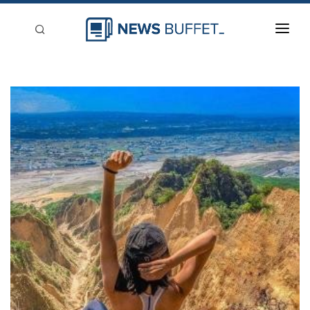
回到首頁
新聞稿分類
登入
刊登