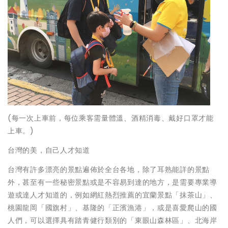
(每一次上車前，每位乘客需量體溫、酒精消毒、戴好口罩才能
上車。)
台灣的美，自己人才知道
台灣有許多漂亮的景點遍佈於全台各地，除了耳熟能詳的景點
外，甚至有一些秘密景點或是不容易到達的地方，是需要專業導
遊或達人才知道的，例如網紅熱烈推薦的宜蘭景點「抹茶山」、
桃園龍岡「國旗村」、基隆的「正濱漁港」，或是喜愛爬山的國
人們，可以選擇具有踏青健行類別的「東眼山森林區」、北海岸