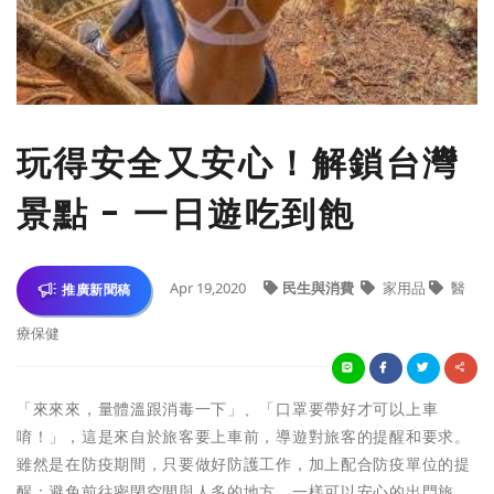
玩得安全又安心！解鎖台灣
景點 - 一日遊吃到飽
Apr 19,2020
民生與消費
家用品
醫
推廣新聞稿
療保健
「來來來，量體溫跟消毒一下」、「口罩要帶好才可以上車
唷！」，這是來自於旅客要上車前，導遊對旅客的提醒和要求。
雖然是在防疫期間，只要做好防護工作，加上配合防疫單位的提
醒：避免前往密閉空間與人多的地方，一樣可以安心的出門旅