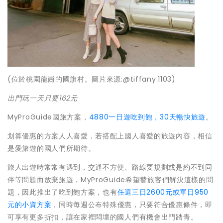
(位於桃園龍崗的國旗村。圖片來源:@tiffany.1103)
出門玩一天只要162元
MyProGuide國旅方案，
4880一日遊吃到飽，30天暢快旅遊
。
划算優惠的方案人人喜愛，若搭配上國人喜愛的旅遊內容，相信
是愛旅遊的國人們所期待。
旅人出遊時常常有遇到，交通不方便、路線要規劃或是約不到同
伴等問題而放棄旅遊，MyProGuide希望替旅客們解決這樣的問
題，因此推出了吃到飽方案，也有
任選三日2600元或單日950
元的小資方案
，同時每週公布特殊優惠，只要符合優惠條件，即
可享有更多折扣，讓在家裡悶壞的國人們有機會出門踏青。