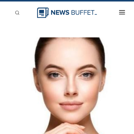
回到首頁
新聞稿分類
登入
刊登