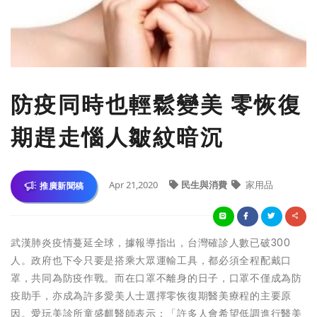
防疫同時也輕鬆變美 零恢復
期趕走惱人皺紋暗沉
Apr 21,2020
民生與消費
家用品
推廣新聞稿
武漢肺炎疫情蔓延全球，據報導指出，台灣確診人數已破300
人。政府也下令只要是搭乘大眾運輸工具，都必須全程配戴口
罩，共同為防疫作戰。而在口罩不離身的日子，口罩不僅成為防
疫助手，亦成為許多愛美人士選擇零恢復期醫美療程的主要原
因。愛玩美診所童盛麒醫師表示：「許多人會希望低調進行醫美