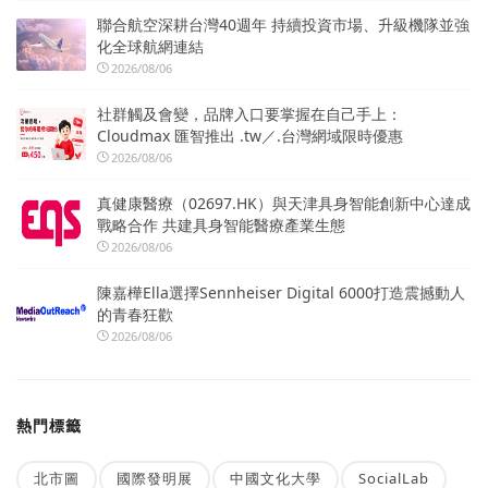
聯合航空深耕台灣40週年 持續投資市場、升級機隊並強
化全球航網連結
2026/08/06
社群觸及會變，品牌入口要掌握在自己手上：
Cloudmax 匯智推出 .tw／.台灣網域限時優惠
2026/08/06
真健康醫療（02697.HK）與天津具身智能創新中心達成
戰略合作 共建具身智能醫療產業生態
2026/08/06
陳嘉樺Ella選擇Sennheiser Digital 6000打造震撼動人
的青春狂歡
2026/08/06
熱門標籤
北市圖
國際發明展
中國文化大學
SocialLab