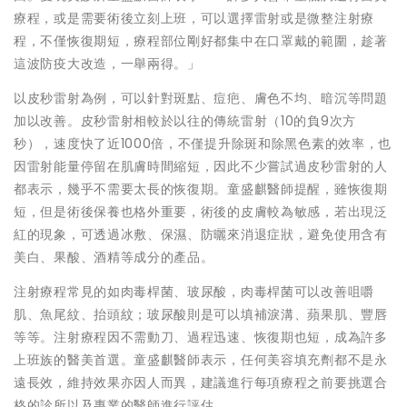
療程，或是需要術後立刻上班，可以選擇雷射或是微整注射療
程，不僅恢復期短，療程部位剛好都集中在口罩戴的範圍，趁著
這波防疫大改造，一舉兩得。」
以皮秒雷射為例，可以針對斑點、痘疤、膚色不均、暗沉等問題
加以改善。皮秒雷射相較於以往的傳統雷射（10的負9次方
秒），速度快了近1000倍，不僅提升除斑和除黑色素的效率，也
因雷射能量停留在肌膚時間縮短，因此不少嘗試過皮秒雷射的人
都表示，幾乎不需要太長的恢復期。童盛麒醫師提醒，雖恢復期
短，但是術後保養也格外重要，術後的皮膚較為敏感，若出現泛
紅的現象，可透過冰敷、保濕、防曬來消退症狀，避免使用含有
美白、果酸、酒精等成分的產品。
注射療程常見的如肉毒桿菌、玻尿酸，肉毒桿菌可以改善咀嚼
肌、魚尾紋、抬頭紋；玻尿酸則是可以填補淚溝、蘋果肌、豐唇
等等。注射療程因不需動刀、過程迅速、恢復期也短，成為許多
上班族的醫美首選。童盛麒醫師表示，任何美容填充劑都不是永
遠長效，維持效果亦因人而異，建議進行每項療程之前要挑選合
格的診所以及專業的醫師進行評估。