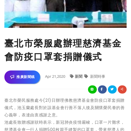
臺北市榮服處辦理慈濟基金
會防疫口罩套捐贈儀式
Apr 21,2020
新聞
新聞時事
推廣新聞稿
臺北市榮民服務處今(21)日辦理佛教慈濟基金會防疫口罩套捐贈
儀式，池玉蘭處長對於該基金會行善不落人後及關懷榮民眷的善
心義舉，表達由衷感謝之意。
池處長致贈感謝狀時表示，新冠肺炎疫情嚴峻，口罩一片難求，
慈濟基金會一行人捐贈500枚親手縫製的口罩套，帶來慈濟人的