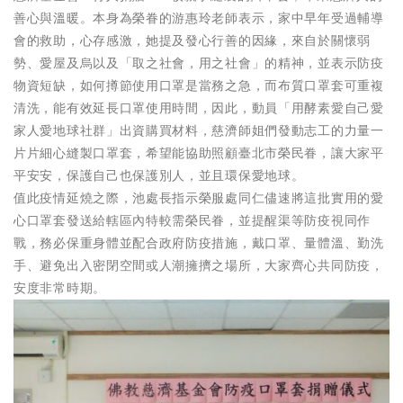
善心與溫暖。本身為榮眷的游惠玲老師表示，家中早年受過輔導
會的救助，心存感激，她提及發心行善的因緣，來自於關懷弱
勢、愛屋及烏以及「取之社會，用之社會」的精神，並表示防疫
物資短缺，如何撙節使用口罩是當務之急，而布質口罩套可重複
清洗，能有效延長口罩使用時間，因此，動員「用酵素愛自己愛
家人愛地球社群」出資購買材料，慈濟師姐們發動志工的力量一
片片細心縫製口罩套，希望能協助照顧臺北市榮民眷，讓大家平
平安安，保護自己也保護別人，並且環保愛地球。
值此疫情延燒之際，池處長指示榮服處同仁儘速將這批實用的愛
心口罩套發送給轄區內特較需榮民眷，並提醒渠等防疫視同作
戰，務必保重身體並配合政府防疫措施，戴口罩、量體溫、勤洗
手、避免出入密閉空間或人潮擁擠之場所，大家齊心共同防疫，
安度非常時期。