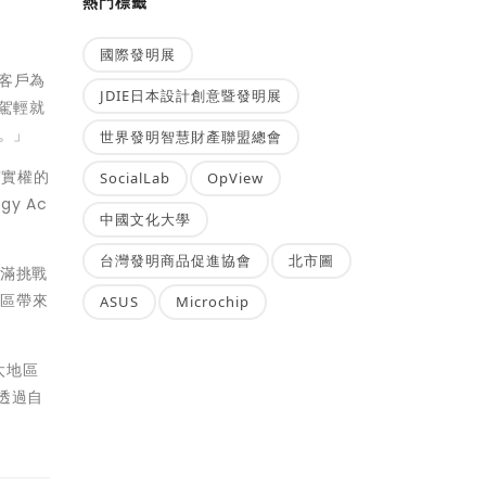
熱門標籤
國際發明展
以客戶為
JDIE日本設計創意暨發明展
駕輕就
。」
世界發明智慧財產聯盟總會
有實權的
SocialLab
OpView
y Ac
中國文化大學
台灣發明商品促進協會
北市圖
充滿挑戰
地區帶來
ASUS
Microchip
太地區
透過自