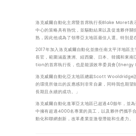
洛克威爾自動化主席暨首席執行長Blake More
中心的策略具有熱忱，並驅動結果以及促進夥伴關係
熟，因此他成為了領導亞太地區最佳人選。特別是在
2017年加入洛克威爾自動化並擔任南太平洋地區主
長官，範圍涵蓋澳洲、紐西蘭、日本、韓國和東南亞等
tion的首席執行長，也是能源效率委員會(Energy Ef
洛克威爾自動化亞太地區總裁Scott Wooldr
的環境所做出的反應感到非常自豪，同時我也期望
長期且永續的成功。」
洛克威爾自動化進軍亞太地區已超過40餘年，並
中擁有超過4000名專業的員工，以及夥伴們攜手
動化和聯網創新，改革產業並激發潛能和生產力。