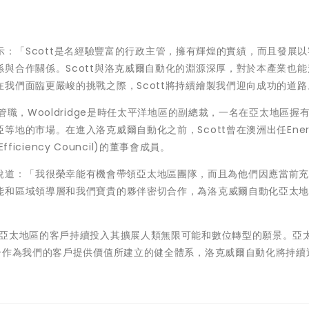
t表示：「Scott是名經驗豐富的行政主管，擁有輝煌的實績，而且發展
與合作關係。Scott與洛克威爾自動化的淵源深厚，對於本產業也能
我們面臨更嚴峻的挑戰之際，Scott將持續繪製我們迎向成功的道路
管職，Wooldridge是時任太平洋地區的副總裁，一名在亞太地區握
地的市場。在進入洛克威爾自動化之前，Scott曾在澳洲出任Energ
ficiency Council)的董事會成員。
idge說道：「我很榮幸能有機會帶領亞太地區團隊，而且為他們因應當前
能和區域領導層和我們寶貴的夥伴密切合作，為洛克威爾自動化亞太
為亞太地區的客戶持續投入其擴展人類無限可能和數位轉型的願景。亞
合作為我們的客戶提供價值所建立的健全體系，洛克威爾自動化將持續