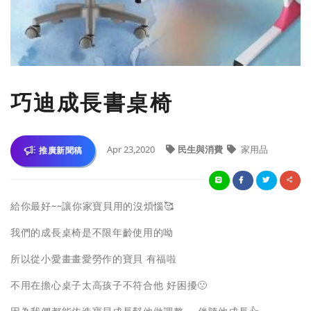
巧迪成長書桌椅
Apr 23,2020
民生與消費
家用品
推廣新聞稿
給你最好~~讓你家寶貝用的沒煩惱🥰
我們的成長桌椅是不限年齡使用的呦
所以從小愛畫畫愛勞作的寶貝 有福啦
不用在擔心桌子太高孩子不符合他 好困擾🙁