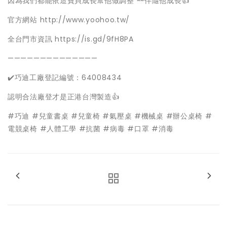
因為我們都能依造寶貝成長幫他做調整 ~~伴隨他成長👍
官方網站 http://www.yoohoo.tw/
全台門市資訊 https://is.gd/9fH8PA
——————————————
✔️巧迪工廠登記編號：64008434
認明合法廠登才是正港台灣製造👍
#巧迪 #兒童書桌 #兒童椅 #氣壓桌 #機械桌 #辦公桌椅 #
電競桌椅 #人體工學 #抗菌 #病毒 #口罩 #消毒