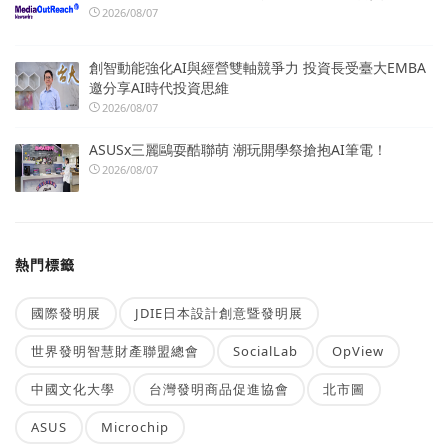
2026/08/07
創智動能強化AI與經營雙軸競爭力 投資長受臺大EMBA
邀分享AI時代投資思維
2026/08/07
ASUSx三麗鷗耍酷聯萌 潮玩開學祭搶抱AI筆電！
2026/08/07
熱門標籤
國際發明展
JDIE日本設計創意暨發明展
世界發明智慧財產聯盟總會
SocialLab
OpView
中國文化大學
台灣發明商品促進協會
北市圖
ASUS
Microchip