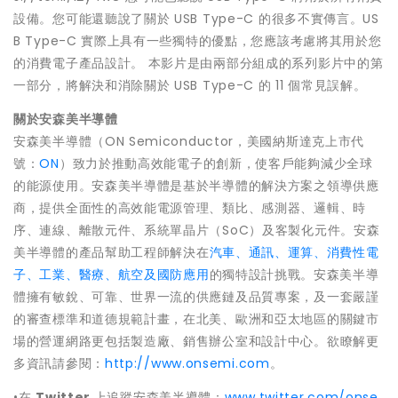
設備。您可能還聽說了關於 USB Type-C 的很多不實傳言。US
B Type-C 實際上具有一些獨特的優點，您應該考慮將其用於您
的消費電子產品設計。 本影片是由兩部分組成的系列影片中的第
一部分，將解決和消除關於 USB Type-C 的 11 個常見誤解。
關於安森美半導體
安森美半導體（ON Semiconductor，美國納斯達克上市代
號：
ON
）致力於推動高效能電子的創新，使客戶能夠減少全球
的能源使用。安森美半導體是基於半導體的解決方案之領導供應
商，提供全面性的高效能電源管理、類比、感測器、邏輯、時
序、連線、離散元件、系統單晶片（SoC）及客製化元件。安森
美半導體的產品幫助工程師解決在
汽車、通訊、運算、消費性電
子、工業、醫療、航空及國防應用
的獨特設計挑戰。安森美半導
體擁有敏銳、可靠、世界一流的供應鏈及品質專案，及一套嚴謹
的審查標準和道德規範計畫，在北美、歐洲和亞太地區的關鍵市
場的營運網路更包括製造廠、銷售辦公室和設計中心。欲瞭解更
多資訊請參閱：
http://www.onsemi.com
。
•在
Twitter
上追蹤安森美半導體：
www.twitter.com/onse