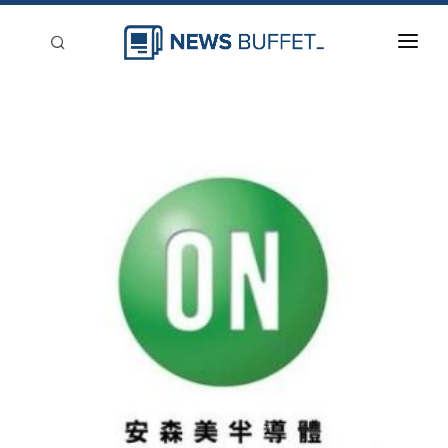
回到首頁
新聞稿分類
登入
刊登