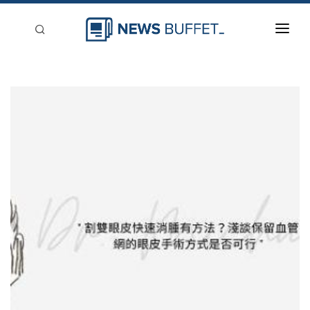
回到首頁
新聞稿分類
登入
刊登