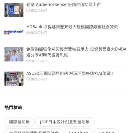
鎧應 AudienceSense 臉部辨識功能上市
2026/08/07
HDBank 取得越南歷來最大規模國際銀團社會貸款
2026/08/07
創智動能強化AI與經營雙軸競爭力 投資長受臺大EMBA
邀分享AI時代投資思維
2026/08/07
ASUSx三麗鷗耍酷聯萌 潮玩開學祭搶抱AI筆電！
2026/08/07
熱門標籤
國際發明展
JDIE日本設計創意暨發明展
世界發明智慧財產聯盟總會
SocialLab
OpView