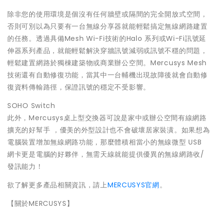
除非您的使用環境是個沒有任何牆壁或隔間的完全開放式空間，
否則可別以為只要有一台無線分享器就能輕鬆搞定無線網路建置
的任務。透過具備Mesh Wi-Fi技術的Halo 系列或Wi-Fi訊號延
伸器系列產品，就能輕鬆解決穿牆訊號減弱或訊號不穩的問題，
輕鬆建置網路於獨棟建築物或商業辦公空間。Mercusys Mesh
技術還有自動修復功能，當其中一台輔機出現故障後就會自動修
復資料傳輸路徑，保證訊號的穩定不受影響。
SOHO Switch
此外，Mercusys桌上型交換器可說是家中或辦公空間有線網路
擴充的好幫手 ，優美的外型設計也不會破壞居家裝潢。如果想為
電腦裝置增加無線網路功能，那麼體積相當小的無線微型 USB
網卡更是電腦的好夥伴，無需天線就能提供優異的無線網路收/
發訊能力！
欲了解更多產品相關資訊，請上
MERCUSYS官網
。
【關於MERCUSYS】