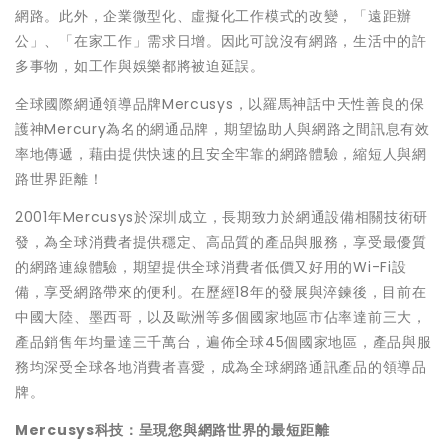
網路。此外，企業微型化、虛擬化工作模式的改變，「遠距辦
公」、「在家工作」需求日增。因此可說沒有網路，生活中的許
多事物，如工作與娛樂都將被迫延誤。
全球國際網通領導品牌Mercusys，以羅馬神話中天性善良的保
護神Mercury為名的網通品牌，期望協助人與網路之間訊息有效
率地傳遞，藉由提供快速的且安全牢靠的網路體驗，縮短人與網
路世界距離！
2001年Mercusys於深圳成立，長期致力於網通設備相關技術研
發，為全球消費者提供穩定、高品質的產品與服務，享受最優質
的網路連線體驗，期望提供全球消費者低價又好用的Wi-Fi設
備，享受網路帶來的便利。在歷經18年的發展與淬鍊後，目前在
中國大陸、墨西哥，以及歐洲等多個國家地區市佔率達前三大，
產品銷售年均量達三千萬台，遍佈全球45個國家地區，產品與服
務均深受全球各地消費者喜愛，成為全球網路通訊產品的領導品
牌。
Mercusys
科技：呈現您與網路世界的最短距離