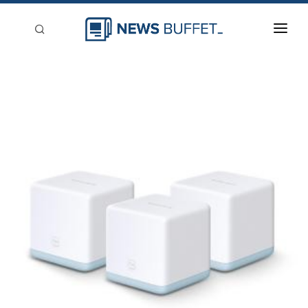
回到首頁
新聞稿分類
登入
刊登