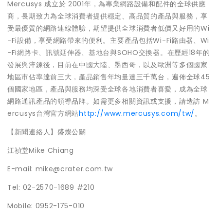
Mercusys 成立於 2001年，為專業網路設備和配件的全球供應
商，長期致力為全球消費者提供穩定、高品質的產品與服務，享
受最優質的網路連線體驗，期望提供全球消費者低價又好用的Wi
-Fi設備，享受網路帶來的便利。主要產品包括Wi-Fi路由器、Wi
-Fi網路卡、訊號延伸器、基地台與SOHO交換器。在歷經18年的
發展與淬鍊後，目前在中國大陸、墨西哥，以及歐洲等多個國家
地區市佔率達前三大，產品銷售年均量達三千萬台，遍佈全球45
個國家地區，產品與服務均深受全球各地消費者喜愛，成為全球
網路通訊產品的領導品牌。如需更多相關資訊或支援，請造訪 M
ercusys台灣官方網站
http://www.mercusys.com/tw/
。
【新聞連絡人】盛燦公關
江禎堂Mike Chiang
E-mail: mike@crater.com.tw
Tel: 02-2570-1689 #210
Mobile: 0952-175-010