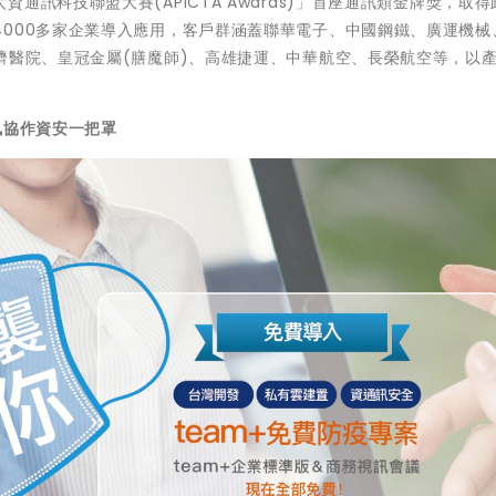
訊科技聯盟大賽(APICTA Awards)」首座通訊類金牌獎，取得
000多家企業導入應用，客戶群涵蓋聯華電子、中國鋼鐵、廣運機械
濟醫院、皇冠金屬(膳魔師)、高雄捷運、中華航空、長榮航空等，以
訊協作資安一把罩