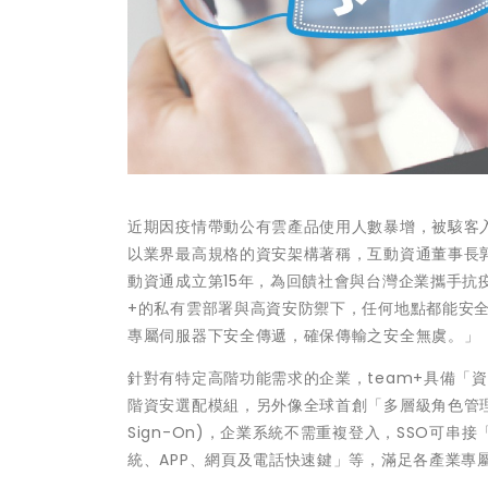
近期因疫情帶動公有雲產品使用人數暴增，被駭客入
以業界最高規格的資安架構著稱，互動資通董事長
動資通成立第15年，為回饋社會與台灣企業攜手抗
+的私有雲部署與高資安防禦下，任何地點都能安
專屬伺服器下安全傳遞，確保傳輸之安全無虞。」
針對有特定高階功能需求的企業，team+具備「
階資安選配模組，另外像全球首創「多層級角色管理機
Sign-On)，企業系統不需重複登入，SSO可串
統、APP、網頁及電話快速鍵」等，滿足各產業專