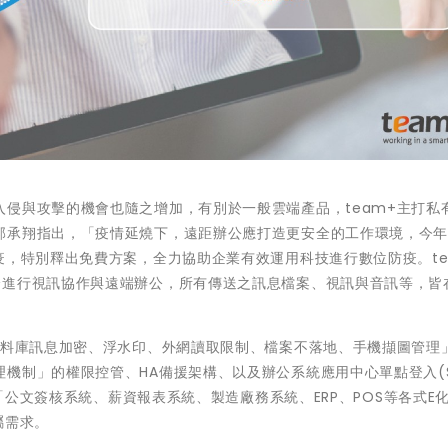
侵與攻擊的機會也隨之增加，有別於一般雲端產品，team+主打私
郭承翔指出，「疫情延燒下，遠距辦公應打造更安全的工作環境，今
疫，特別釋出免費方案，全力協助企業有效運用科技進行數位防疫。te
全進行視訊協作與遠端辦公，所有傳送之訊息檔案、視訊與音訊等，皆
資料庫訊息加密、浮水印、外網讀取限制、檔案不落地、手機擷圖管理
制」的權限控管、HA備援架構、以及辦公系統應用中心單點登入(Si
接「公文簽核系統、薪資報表系統、製造廠務系統、ERP、POS等各式E
屬需求。