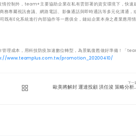
情控制外，team+主要協助企業在私有雲部署的資安環境下，快速
不論是商務專屬視訊會議、網路電話、影像通話與即時通訊等多元化溝通，
公司既有E化系統進行內部協作等一應俱全，鏈結企業本身之產業應用
管理成本，用科技防疫加速數位轉型，為景氣復甦做好準備！「tea
p://www.teamplus.com.tw/promotion_20200410/
下一
歐美將解封 運達投顧 洪任浚 策略分析..