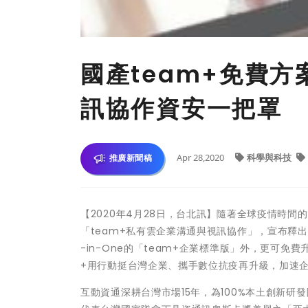
國產team+免費
訊協作資安一把罩
Apr 28,2020
科學與科技
推廣新聞稿
【2020年4月28日，台北訊】隨著全球疫情時
「team+私有雲企業溝通與視訊協作」，宣布釋
-in-One的「team+企業標準版」外，更可
+用行動挺台灣企業、攜手數位抗疫再升級，加速
互動資通深耕台灣市場15年，為100%本土創新研