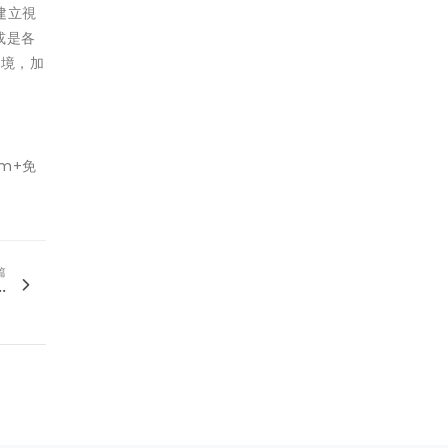
建立視
或是各
情境，加
m+免
篇
.