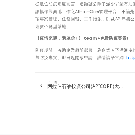
從數位防疫角度而言，遠距辦公除了減少群聚有助疫
訊協作與異地工作之All-in-One管理平台，
項專案管理、任務回報、工作指派，以及API串接
速數位轉型落地。
【疫情來襲，我罩你! 】 team+免費防疫專案!
防疫期間，協助企業超前部署，為企業省下溝通協作
費防疫專案」即日起開放申請，詳情請洽官網:
htt
上一篇
阿拉伯石油投資公司(APICORP)大...