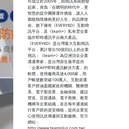
司成立於2005年，由簡訊系統開發
起家，肩負「在聰明的時代中，更
智慧的提升團隊運作價值，讓人人
都能熱情擁抱美好人生」的品牌使
命。旗下擁有《EVERY8D》互動簡
訊平台，及《team+》私有雲企業
協作即時通訊平台兩大產品。
《EVERY8D》是台灣最大互動簡訊
平台，累計發出50億則以上的企業
簡訊；《team+》為亞洲頂尖企業
溝通專家，是台灣原生最早提供
「企業APP即時通訊解決方案」的
軟體，使用廠商高達4,000家，用
戶帳號數突破100萬人。互動資通
客戶群涵蓋國家政府機關、醫療體
系、電子製造業、金融保險、建設
營造、百貨通路、電子商務、教育
機構等企業組織，並且每年通過銀
行客戶群的資安稽核，提供企業安
心使用訊息傳遞與互動服務。官方
網站：
http://www.teamplus.com.tw/