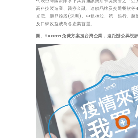
代表台灣國家隊拿下具資通訊奧斯卡獎美譽之「亞太資通
高科技製造業、醫療金融、連鎖品牌及交通餐飲等4
光電、鵬鼎控股(深圳)、中租控股、第一銀行、慈
及口碑效益成為各產業首選。
圖、team+免費方案挺台灣企業，遠距辦公與視