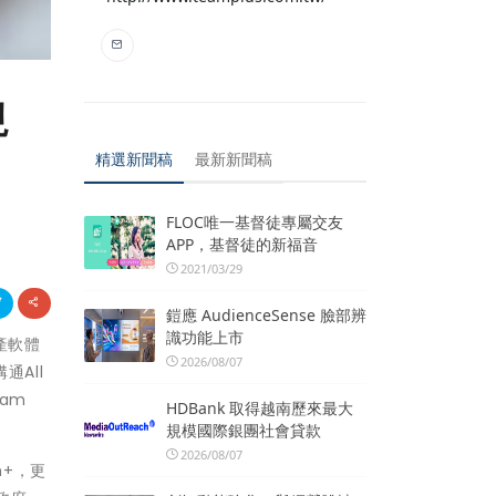
視
精選新聞稿
最新新聞稿
FLOC唯一基督徒專屬交友
APP，基督徒的新福音
2021/03/29
鎧應 AudienceSense 臉部辨
識功能上市
產軟體
2026/08/07
All
am
HDBank 取得越南歷來最大
規模國際銀團社會貸款
2026/08/07
m+，更