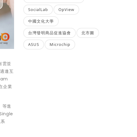
SocialLab
OpView
中國文化大學
台灣發明商品促進協會
北市圖
ASUS
Microchip
有雲並
年適逢互
am
在企業
」等進
ngle
化系