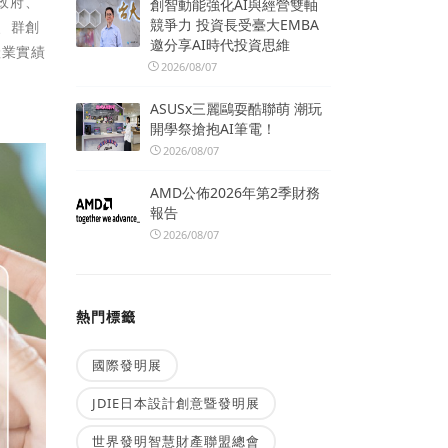
政府、
創智動能強化AI與經營雙軸
競爭力 投資長受臺大EMBA
、群創
邀分享AI時代投資思維
產業實績
2026/08/07
ASUSx三麗鷗耍酷聯萌 潮玩
開學祭搶抱AI筆電！
2026/08/07
AMD公佈2026年第2季財務
報告
2026/08/07
熱門標籤
國際發明展
JDIE日本設計創意暨發明展
世界發明智慧財產聯盟總會