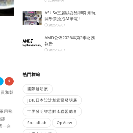
2026/08/07
ASUSx三麗鷗耍酷聯萌 潮玩
開學祭搶抱AI筆電！
2026/08/07
AMD公佈2026年第2季財務
報告
2026/08/07
熱門標籤
國際發明展
人員和製
JDIE日本設計創意暨發明展
及軍用飛
世界發明智慧財產聯盟總會
頻訊
SocialLab
OpView
需一台