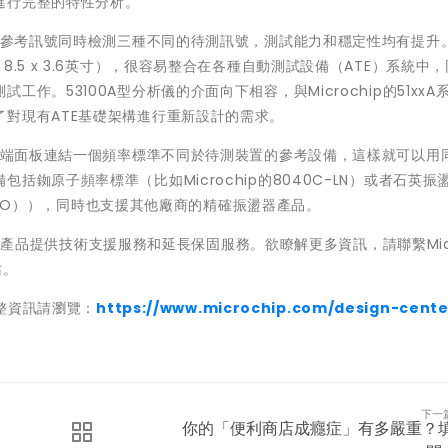
進行完整的特性分析。
一種參考訊號同時檢測三種不同的待測訊號，測試能力和穩定性均有提升
.5 x 8.5 x 3.6英寸），很容易整合在各種自動測試設備（ATE）系統中
。53100A型分析儀的介面向下相容，與Microchip的51xxA
對現有ATE基礎架構進行重新設計的需求。
過前端面板連結一個頻率標準不同於待測裝置的參考設備，這樣就可以用
銣原子頻率標準（比如Microchip的8040C-LN）或者石英振
（OCXO）），同時也支援其他廠商的精確振盪器產品。
ip為產品提供技術支援服務和延長保固服務。欲瞭解更多資訊，請聯繫Micr
站。
完整資訊請瀏覽：
https://www.microchip.com/design-cente
下一
你的「便利商店成癮症」有多嚴重？