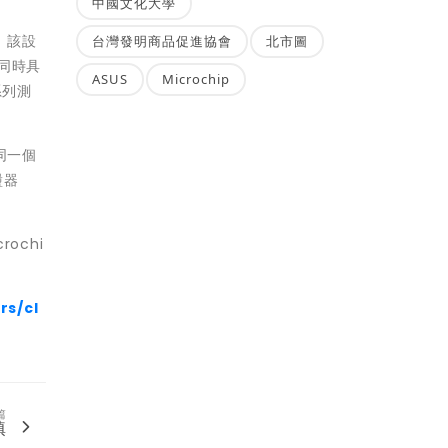
中國文化大學
。該設
台灣發明商品促進協會
北市圖
，同時具
ASUS
Microchip
系列測
同一個
盪器
ochi
rs/cl
篇
填