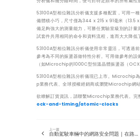
分析儀和幾分鐘時間，便可對特定頻率的所有屬性
53100A型相位雜訊分析儀支援多種配置，可用
備體積小巧，尺寸僅為344 x 215 x 91毫米（13
備足夠強大的測量能力，可勝任實驗室級別的計量測試工作
試套件共用相同的命令和資料流程，進而大大降低了
53100A型相位雜訊分析儀使用非常靈活，可透
參考為不同的振盪器做特性分析。可用做參考的設備包括
（如Microchip的1000C型恒溫晶體振盪器
53100A型相位雜訊分析儀現已上市。Microch
p業務代表、全球授權經銷商或瀏覽Microchip網
欲瞭解訂貨資訊，請聯繫Microchip業務代表。
ock-and-timing/atomic-clocks
上一篇
自動駕駛車輛中的網路安全問題 | 在路...