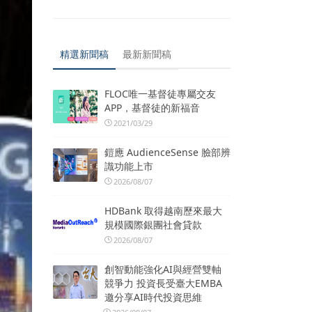
精選新聞稿
最新新聞稿
FLOC唯一基督徒專屬交友
APP，基督徒的新福音
2021/03/29
鎧應 AudienceSense 臉部辨
識功能上市
2026/08/07
HDBank 取得越南歷來最大
規模國際銀團社會貸款
2026/08/07
創智動能強化AI與經營雙軸
競爭力 投資長受臺大EMBA
邀分享AI時代投資思維