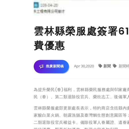
雲林縣榮服處簽署6
費優惠
Apr 30,2020
新聞
新聞
推廣新聞稿
為提升榮民(眷)福利，雲林縣榮民服務處與61家
民（眷）、第二類退除役官兵、榮欣志工、後備軍
雲林縣榮服處邵更新處長表示，特約商店含括縣內
家酸白菜火鍋、朝露漁舖及臺灣鯛生態創意園區等
二類退除役官兵權益卡、備除役軍人眷屬證、遺眷