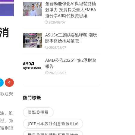
創智動能強化AI與經營雙軸
競爭力 投資長受臺大EMBA
邀分享AI時代投資思維
2026/08/07
消
ASUSx三麗鷗耍酷聯萌 潮玩
開學祭搶抱AI筆電！
2026/08/07
AMD公佈2026年第2季財務
報告
2026/08/07
，歡迎榮
熱門標籤
國際發明展
醬油、劉
民證、第
JDIE日本設計創意暨發明展
工識別證
世界發明智慧財產聯盟總會