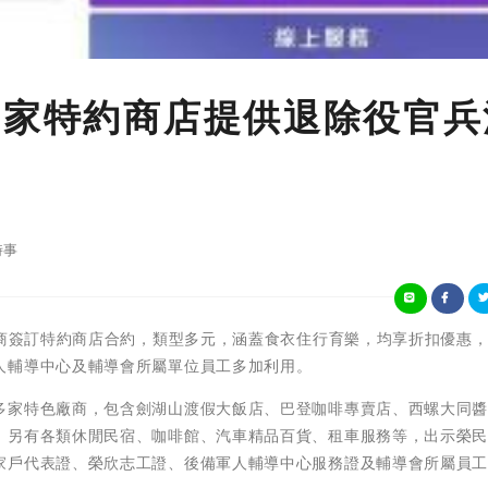
1家特約商店提供退除役官兵
時事
廠商簽訂特約商店合約，類型多元，涵蓋食衣住行育樂，均享折扣優惠
人輔導中心及輔導會所屬單位員工多加利用。
多家特色廠商，包含劍湖山渡假大飯店、巴登咖啡專賣店、西螺大同
；另有各類休閒民宿、咖啡館、汽車精品百貨、租車服務等，出示榮
家戶代表證、榮欣志工證、後備軍人輔導中心服務證及輔導會所屬員