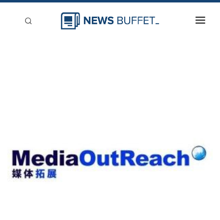
回到首頁
新聞稿分類
登入
刊登