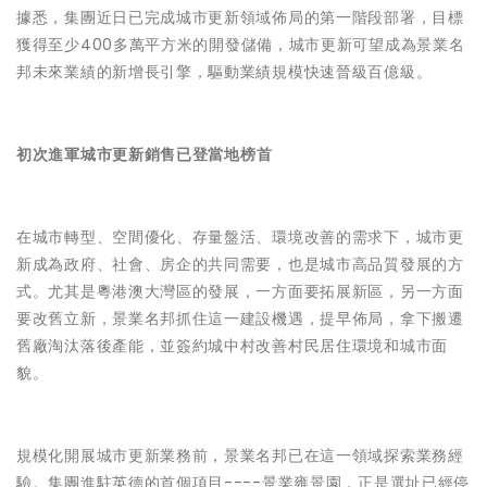
據悉，集團近日已完成城市更新領域佈局的第一階段部署，目標
獲得至少
400
多萬平方米的開發儲備，城市更新可望成為景業名
邦未來業績的新增長引擎，驅動業績規模快速晉級百億級。
初次進軍城市更新
銷售已登當地榜首
在城市轉型、空間優化、存量盤活、環境改善的需求下，城市更
新成為政府、社會、房企的共同需要，也是城市高品質發展的方
式。尤其是粵港澳大灣區的發展，一方面要拓展新區，另一方面
要改舊立新，景業名邦抓住這一建設機遇，提早佈局，拿下搬遷
舊廠淘汰落後產能，並簽約城中村改善村民居住環境和城市面
貌。
規模化開展城市更新業務前，景業名邦已在這一領域探索業務經
驗。集團進駐英德的首個項目----景業雍景園，正是選址已經停