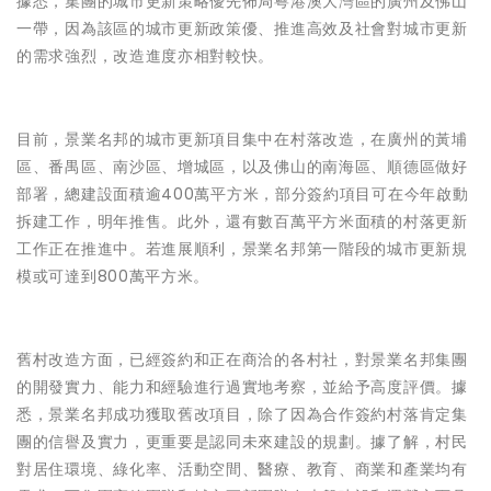
據悉，集團的城市更新策略優先佈局粵港澳大灣區的廣州及佛山
一帶，因為該區的城市更新政策優、推進高效及社會對城市更新
的需求強烈，改造進度亦相對較快。
目前，景業名邦的城市更新項目集中在村落改造，在廣州的黃埔
區、番禺區、南沙區、增城區，以及佛山的南海區、順德區做好
部署，總建設面積逾
400
萬平方米，部分簽約項目可在今年啟動
拆建工作，明年推售。此外，還有數百萬平方米面積的村落更新
工作正在推進中。若進展順利，景業名邦第一階段的城市更新規
模或可達到
800
萬平方米。
舊村改造方面，已經簽約和正在商洽的各村社，對景業名邦集團
的開發實力、能力和經驗進行過實地考察，並給予高度評價。據
悉，景業名邦成功獲取舊改項目，除了因為合作簽約村落肯定集
團的信譽及實力，更重要是認同未來建設的規劃。據了解，村民
對居住環境、綠化率、活動空間、醫療、教育、商業和產業均有