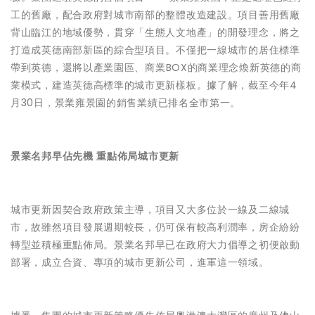
工的舊廠，配合政府對城市南部的整體改造建設。項目善用舊廠
背山臨江的地域優勢，貫穿「生態人文地產」的開發理念，將之
打造成英德南部新區的綜合型項目。不僅把一線城市的居住標準
帶到英德，還將以產業園區、商業
BOX
的商業理念煥新英德的商
業模式，建造英德高標準的城市更新樣板。據了解，截至今年
4
月
30
日，景業雍景園的銷售業績已排名全市第一。
景業名邦
早
佔先機
重點佈局城市更新
城市更新因契合政府政策主導，項目又大多位於一線及二線城
市，故雖然項目發展週期較長，仍可保有較高利潤率，房企紛紛
轉型並積極重點佈局。景業名邦早已在政府大力倡導之初便啟動
部署，成立合資、專項的城市更新公司，進軍這一領域。