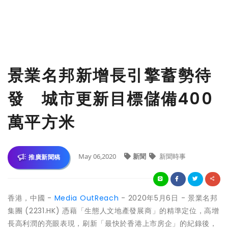
景業名邦新增長引擎蓄勢待
發 城市更新目標儲備400
萬平方米
May 06,2020
新聞
新聞時事
推廣新聞稿
香港，中國 -
Media OutReach
- 2020年5月6日 -
景業名邦
集團
(2231.HK)
憑藉「生態人文地產發展商」的精準定位，高增
長高利潤的亮眼表現，刷新「最快於香港上市房企」的紀錄後，