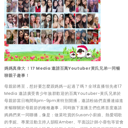
媽媽真偉大 ！17 Media 邀請百萬Youtuber黃氏兄弟一同暢
聊親子趣事！
母親節將至，想好要怎麼跟媽媽一起過了嗎？全球直播領先者17
Media 邀請廣受青少年族群歡迎的百萬Youtuber-
黃氏兄弟於
母親節當日晚間8pm-9pm來特別開播，
邀請粉絲們直播連線進
來暢聊關於母親節的種種趣事，
同時旗下直播主們也將首度邀請
媽媽們來一同聯播，像是：
做菜吃貨的Susan小廚娘、熱愛唱歌
的李妮、專業活動主持人韻
暄Amber、
平面設計師小蓉包等皆會