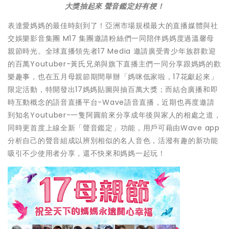
大獎抽起來 聲音鑑定好有梗！
表達愛媽媽的最佳時刻到了！
亞洲市場規模最大的直播媒體與社
交娛樂影音集團 M17 集團邀請粉絲們一同陪伴媽媽度過溫馨母
親節時光。
全球直播領先者17 Media 邀請廣受青少年族群歡迎
的百萬Youtuber-
黃氏兄弟與旗下直播主們一同分享跟媽媽的歡
樂趣事，也在五月母親
節期間舉辦「媽咪低家啦，17花獻起來」
限定活動，
特開發出17媽媽貼圖與抽百萬大獎；而結合廣播和即
時互動概念的
語音直播平台-Wave語音直播，
近期也再度邀請
到知名Youtuber-
一隻阿圓前來分享成年後與家人的相處之道，
同時更首度上線全新「
聲音鑑定」功能，用戶可藉由Wave app
分析自己的聲音組成以辨別相似的名人音色，
活潑有趣的新功能
吸引不少使用者分享，還不快來和媽媽一起玩！