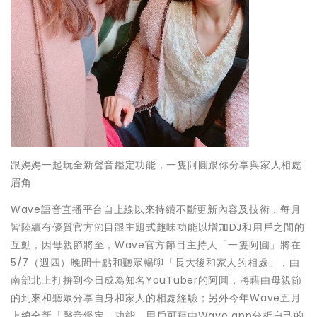
跟媽媽一起玩全新聲音鑑定功能，一隻阿圓跟你分享與家人相處
眉角
Wave語音直播平台自上線以來持續不斷更新內容及技術，
每月
皆陸續有優質官方節目跟主題式趣味功能以增加DJ和用戶之間
的
互動，因母親節將至，Wave官方節目主持人「一隻阿圓」
將在
5/7（週四）晚間十點和聽眾暢聊「長大後和家人的相處」，
由
南部北上打拚到今日成為知名YouTuber的阿圓，
將藉由母親節
的到來和聽眾分享自身和家人的相處經驗；
另外今年Wave五月
上線全新「聲音鑑定」功能，
用戶可藉由Wave app分析自己的