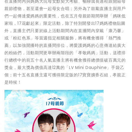
在直播間內與媽媽大玩母女默契大考驗、
暢聊成長過程跟開箱母
親節禮物，甚至還會一起母女合唱；另外為了
鼓勵直播主與用戶
們一起傳達愛媽媽的重要性，
也在五月母親節期間舉辦「媽咪低
家啦，17花獻起來」限定活動，
除了特別開發出17媽媽禮物貼圖
外，
直播主們只要於線上活動期間內在直播間內穿戴「康乃馨」
或「
粉紅色系」等當週指定相關服飾，將有機會獲得「熱門推
薦」
以加強開播時的直播間排位，
將愛護媽媽的心意傳達給廣大
的粉絲們，活動期間更舉辦兩階段的「
孝敬媽媽」活動，送禮排
行總榜中的前五十名人氣直播主將有機會獲
得總價值破百萬元的
獎金，最大獎為價值高達12萬的「LV Mini Dauphine」手袋乙
個；前十五名直播主還可獲得限定版的1
7寶寶擴香石組，孝親正
是時候！