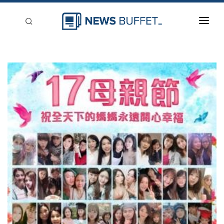
回到首頁
新聞稿分類
登入
刊登