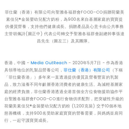
菲仕蘭（香港）有限公司向聖雅各福群會FOOD-CO捐贈荷蘭美
素佳兒®金裝嬰幼兒配方奶粉，為900名來自基層家庭的寶寶提
供優質營養，支持他們健康成長。捐贈產品及心意卡由公共事務
主管胡佩詩(圖正中) 代表公司轉交予聖雅各福群會副總幹事張達
昌先生（圖左三）及其團隊。
香港，中國 -
Media OutReach
- 2020年5月7日 - 作為香港
具領導地位的乳製品營養公司，
菲仕蘭（香港）有限公司
（下稱
「菲仕蘭香港」）多年來一直透過提供優質及營養豐富的乳製
品，致力滋養不同年齡層香港消費者的健康生活。為減輕基層家
庭的經濟負擔，菲仕蘭香港透過全港首個全方位食物援助協作平
台聖雅各福群會FOOD-CO進行食物供求配對，把突破性升級的
荷蘭美素佳兒®金裝嬰幼兒配方奶粉 (1,200克裝) 交予10個本地
慈善機構，支持900名受助家庭寶寶的營養需要，與媽媽並肩同
行，一起守護寶寶成長。