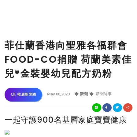
菲仕蘭香港向聖雅各福群會
FOOD-CO捐贈 荷蘭美素佳
兒®金裝嬰幼兒配方奶粉
May 08,2020
新聞
新聞時事
推廣新聞稿
一起守護900名基層家庭寶寶健康