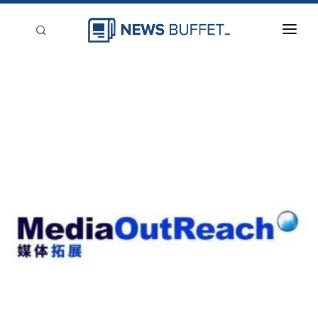
回到首頁
新聞稿分類
登入
刊登