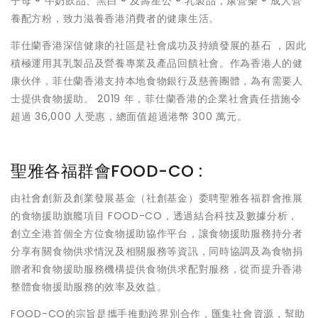
子母 ® 牛奶飲品、黑白 ® 及壽星公 ® 乳製品，康營樂 ® 成人營
養配方粉，致力滋養香港消費者的健康生活。
菲仕蘭香港深信健康的社區是社會成功及持續發展的基石 ，因此
積極運用其乳製品及營養專業及產品回饋社會。作為香港人的健
康伙伴，菲仕蘭香港支持本地食物銀行及慈善團體，為有需要人
士提供食物援助。 2019 年，菲仕蘭香港的企業社會責任措施令
超過 36,000 人受惠，總面值超過港幣 300 萬元。
聖雅各福群會FOOD-CO :
由社會創新及創業發展基金（社創基金）委聘聖雅各福群會推展
的食物援助旗艦項目 FOOD-CO，透過結合科技及數據分析，
創立全港首個全方位食物援助協作平台，讓食物援助服務持分者
分享有關食物供求情況及相關服務等資訊，同時協調及為食物捐
贈者和食物援助服務機構提供食物供求配對服務，從而提升香港
整體食物援助服務的效率及效益。
FOOD-CO的宗旨是攜手推動跨界別合作，匯集社會資源，幫助