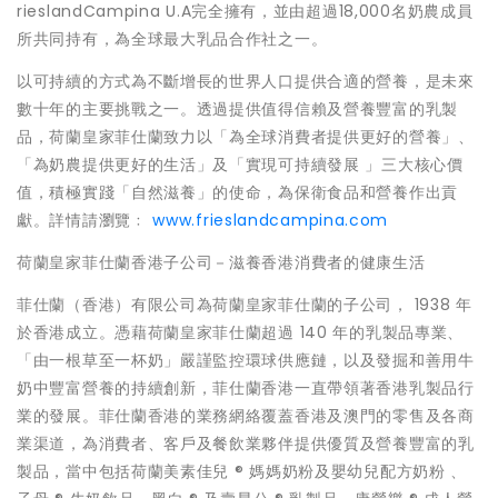
rieslandCampina U.A完全擁有，並由超過18,000名奶農成員
所共同持有，為全球最大乳品合作社之一。
以可持續的方式為不斷增長的世界人口提供合適的營養，是未來
數十年的主要挑戰之一。透過提供值得信賴及營養豐富的乳製
品，荷蘭皇家菲仕蘭致力以「為全球消費者提供更好的營養」、
「為奶農提供更好的生活」及「實現可持續發展 」三大核心價
值，積極實踐「自然滋養」的使命，為保衛食品和營養作出貢
獻。詳情請瀏覽﹕
www.frieslandcampina.com
荷蘭皇家菲仕蘭香港子公司－滋養香港消費者的健康生活
菲仕蘭（香港）有限公司為荷蘭皇家菲仕蘭的子公司， 1938 年
於香港成立。憑藉荷蘭皇家菲仕蘭超過 140 年的乳製品專業、
「由一根草至一杯奶」嚴謹監控環球供應鏈，以及發掘和善用牛
奶中豐富營養的持續創新，菲仕蘭香港一直帶領著香港乳製品行
業的發展。菲仕蘭香港的業務網絡覆蓋香港及澳門的零售及各商
業渠道，為消費者、客戶及餐飲業夥伴提供優質及營養豐富的乳
製品，當中包括荷蘭美素佳兒 ® 媽媽奶粉及嬰幼兒配方奶粉 、