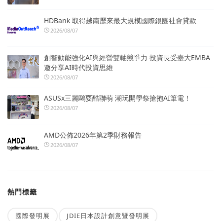
HDBank 取得越南歷來最大規模國際銀團社會貸款
2026/08/07
創智動能強化AI與經營雙軸競爭力 投資長受臺大EMBA
邀分享AI時代投資思維
2026/08/07
ASUSx三麗鷗耍酷聯萌 潮玩開學祭搶抱AI筆電！
2026/08/07
AMD公佈2026年第2季財務報告
2026/08/07
熱門標籤
國際發明展
JDIE日本設計創意暨發明展