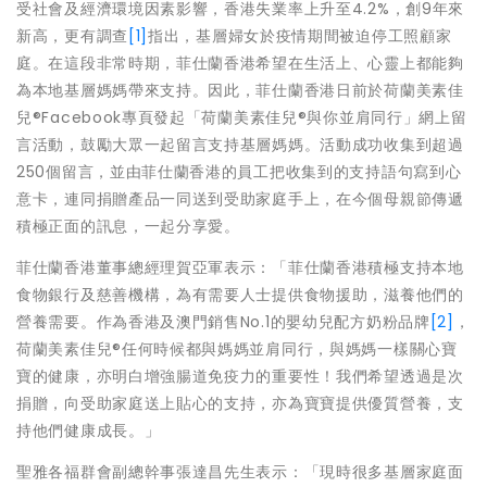
受社會及經濟環境因素影響，香港失業率上升至4.2%，創9年來
新高，更有調查
[1]
指出，基層婦女於疫情期間被迫停工照顧家
庭。在這段非常時期，菲仕蘭香港希望在生活上、心靈上都能夠
為本地基層媽媽帶來支持。因此，菲仕蘭香港日前於荷蘭美素佳
兒®Facebook專頁發起「荷蘭美素佳兒®與你並肩同行」網上留
言活動，鼓勵大眾一起留言支持基層媽媽。活動成功收集到超過
250個留言，並由菲仕蘭香港的員工把收集到的支持語句寫到心
意卡，連同捐贈產品一同送到受助家庭手上，在今個母親節傳遞
積極正面的訊息，一起分享愛。
菲仕蘭香港董事總經理賀亞軍表示：「菲仕蘭香港積極支持本地
食物銀行及慈善機構，為有需要人士提供食物援助，滋養他們的
營養需要。作為香港及澳門銷售No.1的嬰幼兒配方奶粉品牌
[2]
，
荷蘭美素佳兒®任何時候都與媽媽並肩同行，與媽媽一樣關心寶
寶的健康，亦明白增強腸道免疫力的重要性！我們希望透過是次
捐贈，向受助家庭送上貼心的支持，亦為寶寶提供優質營養，支
持他們健康成長。」
聖雅各福群會副總幹事張達昌先生表示：「現時很多基層家庭面