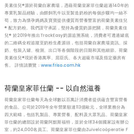
美素佳兒®源於荷蘭自家農場，憑藉荷蘭皇家菲仕蘭超過140年的
專業乳製品經驗，由餵飼乳牛以至製造奶粉的每個步驟均一絲不
苟，致力為懷孕媽媽及寶寶提供優質而營養豐富的荷蘭美素佳兒
® 配方奶粉。我們謹守承諾，堅持為優質奶源把關，荷蘭美素佳
兒® 於2019年推出TrackEasy奶源追溯系統，消費者可透過罐底
的二維碼全程追蹤至奶粉生產源頭，包括荷蘭自家農場資訊、採
奶、包裝入罐、檢測、出口等各個階段的日期和其他細節。荷蘭
美素佳兒®現於香港萬寧、屈臣氏、各大超級市場及指定藥房有
售。 詳情請瀏覽：
www.friso.com.hk
荷蘭皇家菲仕蘭 -- 以自然滋養
荷蘭皇家菲仕蘭每天為全球數以百萬計消費者提供蘊含豐富營養
的食品。公司於2019年全年營業額達113億歐元，全球業務分為
四大範疇，包括乳製品、專業營養、配料及大眾乳品。荷蘭皇家
菲仕蘭的總部設於荷蘭阿默斯福特，並於全球34個國家設有辦公
室，約24,000名員工。荷蘭皇家菲仕蘭由Zuivelcoöperatie F