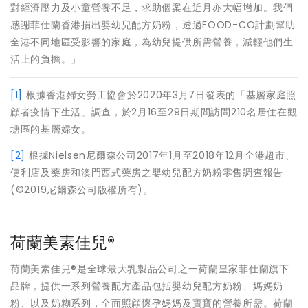
對經濟壓力及小童營養不足，求助個案在近月亦大幅增加。我們
感謝菲仕蘭香港捐出嬰幼兒配方奶粉，透過FOOD-CO計劃幫助
全港不同地區受影響的家庭，為幼兒提供所需營養，減輕他們生
活上的負擔。」
[1]
根據香港婦女勞工協會於2020年3月7日發表的「基層家庭照
顧者疫情下生活」調查，於2月16至29日期間訪問210名居住在觀
塘區的基層婦女。
[2]
根據Nielsen尼爾森公司2017年1月至2018年12月全港超市、
便利店及藥房和澳門西式藥房之嬰幼兒配方奶粉零售調查報告
(©2019尼爾森公司版權所有)。
荷蘭美素佳兒®
荷蘭美素佳兒®是全球最大乳製品公司之一荷蘭皇家菲仕蘭旗下
品牌，提供一系列營養配方產品包括嬰幼兒配方奶粉、媽媽奶
粉、以及奶糊系列，全面照顧懷孕媽媽及寶寶的營養所需。荷蘭