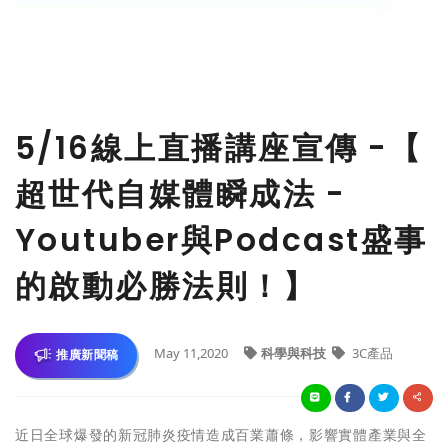
5/16線上直播講座宣傳 -【
超世代自媒體瞬成法 -
Youtuber與Podcast盛事
的啟動必勝法則！】
May 11,2020
科學與科技
3C產品
推廣新聞稿
近日全球爆發的新冠肺炎疫情造成百業蕭條，影響實體產業與全