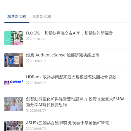
精選新聞稿
最新新聞稿
FLOC唯一基督徒專屬交友APP，基督徒的新福音
2021/03/29
鎧應 AudienceSense 臉部辨識功能上市
2026/08/07
HDBank 取得越南歷來最大規模國際銀團社會貸款
2026/08/07
創智動能強化AI與經營雙軸競爭力 投資長受臺大EMBA
邀分享AI時代投資思維
2026/08/07
ASUSx三麗鷗耍酷聯萌 潮玩開學祭搶抱AI筆電！
2026/08/07