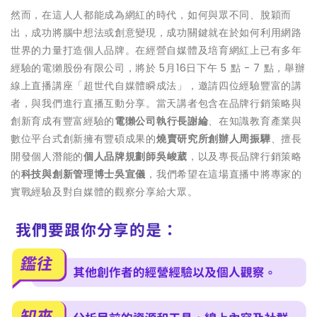
然而，在這人人都能成為網紅的時代，如何與眾不同、脫穎而
出，成功將腦中想法或創意變現，成功關鍵就在於如何利用網路
世界的力量打造個人品牌。在經營自媒體及培育網紅上已有多年
經驗的電獺股份有限公司，將於 5月16日下午 5 點 - 7 點，舉辦
線上直播講座「超世代自媒體瞬成法」，邀請四位經驗豐富的講
者，與我們進行直播互動分享。當天講者包含在品牌行銷策略與
創新育成有豐富經驗的
電獺公司執行長謝綸
、在知識教育產業與
數位平台式創新擁有豐碩成果的
燒賣研究所創辦人周振驊
、擅長
開發個人潛能的
個人品牌規劃師吳峻葳
，以及專長品牌行銷策略
的
科技與創新管理博士吳宣儀
，我們希望在這場直播中將專家的
實戰經驗及對自媒體的觀察分享給大眾。