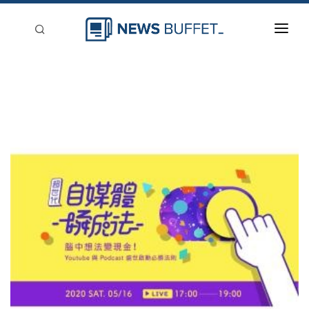
回到首頁
新聞稿分類
登入
刊登