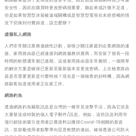
網路駭客提供了更簡便的攻擊手法。由於創造物聯網時很少考慮
安全性，因此在購買時更改密碼很重要。聽起來或許微不足道，
但是如果智慧型冰箱被遠端關機或是智慧型電視在未經授權的情
況下切換到付費頻道，該怎麼辦？
虛擬私人網路
人們非常關注業務連續性計劃，卻很少關注家庭到企業網路的連
接。家用路由器已經連接到網路服務供應商，而安裝了很長一段
時間的軟體通常都已過期。這使家用路由器非常脆弱，一個簡單
的解決方案是確保已更新至最新版本並更改密碼。上次檢查路由
器是否需要更新是什麼時候？現在是一個檢查的好時機，因為網
路駭客知道使用者正在家工作。
網路釣魚
透過網路釣魚竊取訊息是台灣的一種常見攻擊手法，因為它涉及
大量發送或特製的個人電子郵件/訊息。例如，這些訊息利用市
場行銷技術吸引使用者註冊資料以獲得Covid-19相關的新資
訊，並鼓勵使用者點擊導向惡意軟體的連結。確保透過公司防火