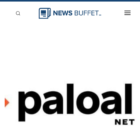
回到首頁
新聞稿分類
登入
刊登