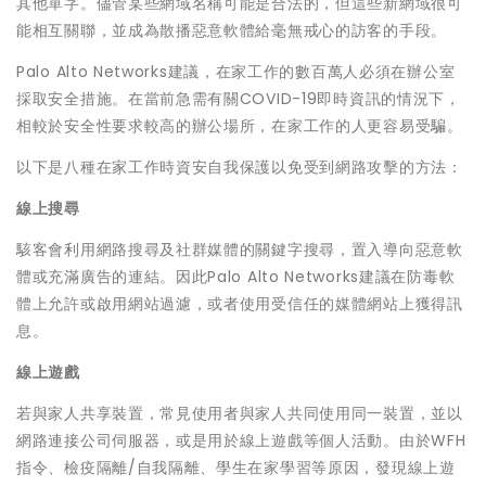
其他單字。儘管某些網域名稱可能是合法的，但這些新網域很可
能相互關聯，並成為散播惡意軟體給毫無戒心的訪客的手段。
Palo Alto Networks建議，在家工作的數百萬人必須在辦公室
採取安全措施。在當前急需有關COVID-19即時資訊的情況下，
相較於安全性要求較高的辦公場所，在家工作的人更容易受騙。
以下是八種在家工作時資安自我保護以免受到網路攻擊的方法：
線上搜尋
駭客會利用網路搜尋及社群媒體的關鍵字搜尋，置入導向惡意軟
體或充滿廣告的連結。因此Palo Alto Networks建議在防毒軟
體上允許或啟用網站過濾，或者使用受信任的媒體網站上獲得訊
息。
線上遊戲
若與家人共享裝置，常見使用者與家人共同使用同一裝置，並以
網路連接公司伺服器，或是用於線上遊戲等個人活動。由於WFH
指令、檢疫隔離/自我隔離、學生在家學習等原因，發現線上遊