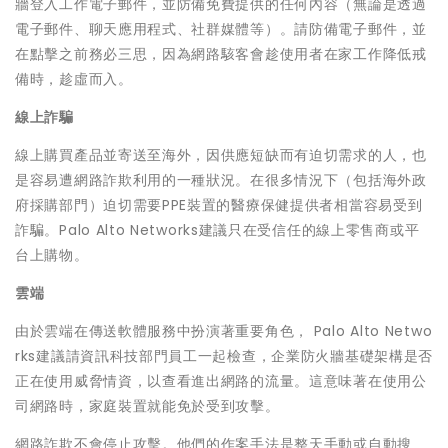
牆登入工作電子郵件，並防備免費提供的任何內容（無論是透過
電子郵件、聊天應用程式、社群媒體等）。請防備電子郵件，並
在點擊之前務必三思，因為網路駭客會趁使用者在家工作降低戒
備時，趁虛而入。
線上詐騙
線上購買產品並寄送至海外，因供應短缺而有迫切需求的人，也
是容易遭網路詐欺利用的一種狀況。在很多情況下（包括海外政
府採購部門）迫切需要PPE裝置的醫療保健提供者相當容易受到
詐騙。Palo Alto Networks建議只在受信任的線上零售商或平
台上購物。
雲端
由於雲端在傳送軟體服務中扮演著重要角色， Palo Alto Netwo
rks建議請資訊科技部門員工一起檢查，企業防火牆基礎架構是否
正在使用威脅情資，以查看進出網路的流量。這意味著在使用公
司網路時，家庭裝置就能免於受到攻擊。
網路詐欺不會停止攻擊。他們的作案手法是整天手動或自動搜