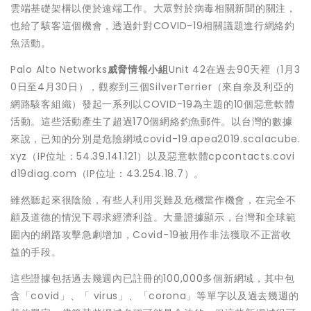
雲端基礎架構以便於遠端工作。大眾對於病毒相關新聞的關注，
也給了駭客這個機會，透過針對COVID-19相關議題進行網絡釣
魚活動。
Palo Alto Networks
威脅情報小組
Unit 42在過去90天裡（1月3
0日至4月30日），觀察到三個SilverTerrier（來自奈及利亞的
網路駭客組織）發起一系列以COVID-19為主題的10個惡意軟體
活動。這些活動產生了超過170個網絡釣魚郵件。以台灣的數據
來說，已知的分別是危險網域covid-19.apea2019.scalacube.
xyz（IP位址：54.39.141.121）以及惡意軟體cpcontacts.covi
d19diag.com（IP位址：43.254.18.7）。
雖然聽起來很陰險，有些人利用災難及危機當作機會，在完全不
顧及道德的情況下尋求經濟利益。大量證據顯示，台灣和全球範
圍內的網路攻擊急劇增加，Covid-19被用作非法獲取不正當收
益的手段。
這些證據包括過去幾週內已註冊的100,000多個新網域，其中包
含「covid」、「 virus」、「corona」等單字以及過去幾週的