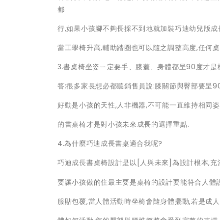
都
行,如果小孩腳不夠長採不到地就加裝巧迪幼兒版成
當工學椅升高,輔助踏圈也可以隨之調整高度,任何桌
3.書桌椅坐姿ㄧ定要手、膝蓋、身體都呈90度才是
答:很多家長想必都聽銷售員說:膝關節與臀部要呈9
好動是小孩的天性,人非機器,不可能一直維持相同
的書桌椅才是對小孩未來成長的選擇重點.
4.為什麼巧迪成長書桌適合我呢?
巧迪成長書桌椅設計是以[人與未來]為設計根本,充
要讓小孩做的住最主要是桌椅的設計要能符合人體設
服貼包覆,當人體活動時坐椅會隨身體擺動,若是成