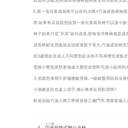
體如何活動,您的臀部與腰椎都將會受到完整的支撐,
5.買一張兒童成長椅可以坐到大嗎?巧迪成長椅無
答:如果有店員跟您說買一張兒童成長椅可以讓小孩一
椅子如果只是"升高"就叫成長,那每張升降椅都是成長
成長椅顧名思義就必須跟著孩子長大,巧迪成長椅充
從2歲開始至成人不同體型必須有不同身體支撐點才
需將小臀型座墊更換成大臀型坐墊即可讓小孩用到
久坐讓您身體不舒服腰酸背痛,一碰鍵盤滑鼠就全身
小孩總是趴在桌上寫字,擔心將來近視駝背嗎?
歡迎蒞臨巧迪人體工學椅批發工廠門市,專業客服人
上一篇
巧迪升降式辦公桌椅