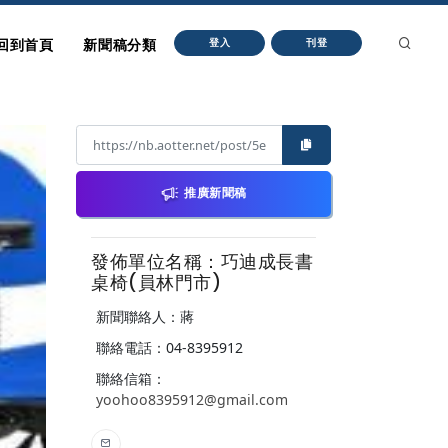
回到首頁
新聞稿分類
登入
刊登
推廣新聞稿
發佈單位名稱：巧迪成長書
桌椅(員林門市)
新聞聯絡人：蔣
聯絡電話：04-8395912
聯絡信箱：
yoohoo8395912@gmail.com