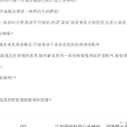
快到巧迪門市感受最貼心的人體工學椅吧!!
限升級概念實現一椅用到大的夢想!
直坐到大學,那是不可能的,所謂"成長"就是會長大的意思,光是小孩長
椅囉!!
滿未來及環保概念,可隨著孩子成長為您的坐椅增添配件
能滿足您身體的需求,隨年齡成長同一張坐椅慢慢增加所需配件,最後
大。
痠痛嗎??
員讓您輕鬆擺脫酸痛的困擾!!
下一
江南渡假村用心造棲地 守護螢火