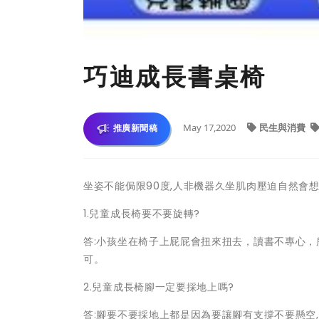
巧迪成長書桌椅
May 17,2020
民生與消費
推廣新聞稿
坐姿不能侷限90度,人非機器久坐肌肉壓迫自然會想
1.兒童成長椅要不要旋轉?
答:小孩坐在椅子上屁屁會扭來扭去，讀書不專心
可。
2.兒童成長椅腳一定要採地上嗎?
答:腳要不要採地上都是因為要讓腳有支撐不要懸空,