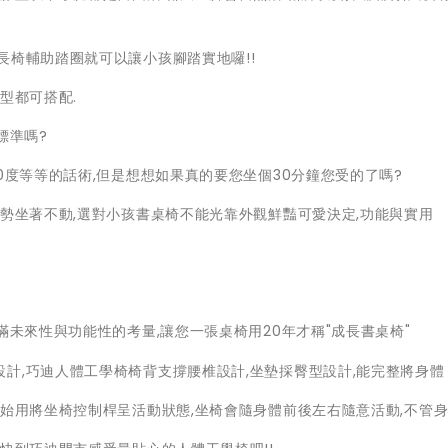
長椅輔助踏圈就可以讓小孩腳踏實地囉!!
型都可搭配.
標準嗎?
0度等等的話術,但是想想如果真的要您坐個30分鐘您受的了嗎?
姿勢坐著不動,選對小孩書桌椅不能光靠外觀鮮豔可愛決定,功能與實用
滿未來性與功能性的考量,讓您一張桌椅用20年才稱"成長書桌椅"
計,巧迪人體工學椅椅背支撐腰椎設計,坐墊採臀型設計,能完整將身體
人始用將坐椅控制桿呈活動狀態,坐椅會隨身體前後左右隨意活動,不管