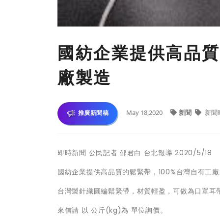
國紡企業提供高品質
廠製造
May 18,2020
新聞
新聞
推廣新聞稿
即時新聞 公民記者 邵君白 台北報導 2020/5/18
國紡企業提供高品質的鬆緊帶，100%台灣自有工
台灣製針織圓編鬆緊帶，材質輕盈，可做為口罩耳
來信請 以 公斤(kg)為 單位詢價。