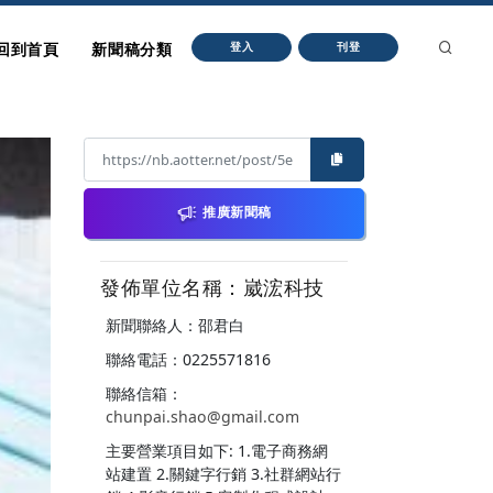
回到首頁
新聞稿分類
登入
刊登
推廣新聞稿
發佈單位名稱：崴浤科技
新聞聯絡人：邵君白
聯絡電話：0225571816
聯絡信箱：
chunpai.shao@gmail.com
主要營業項目如下: 1.電子商務網
站建置 2.關鍵字行銷 3.社群網站行