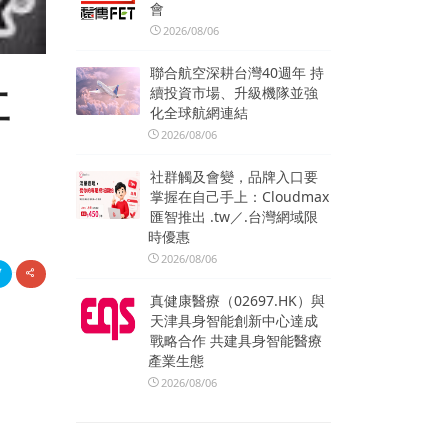
會
2026/08/06
聯合航空深耕台灣40週年 持
續投資市場、升級機隊並強
工
化全球航網連結
2026/08/06
社群觸及會變，品牌入口要
掌握在自己手上：Cloudmax
匯智推出 .tw／.台灣網域限
時優惠
2026/08/06
真健康醫療（02697.HK）與
天津具身智能創新中心達成
戰略合作 共建具身智能醫療
產業生態
2026/08/06