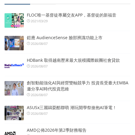
FLOC唯一基督徒專屬交友APP，基督徒的新福音
2021/03/29
鎧應 AudienceSense 臉部辨識功能上市
2026/08/07
HDBank 取得越南歷來最大規模國際銀團社會貸款
2026/08/07
創智動能強化AI與經營雙軸競爭力 投資長受臺大EMBA
邀分享AI時代投資思維
2026/08/07
ASUSx三麗鷗耍酷聯萌 潮玩開學祭搶抱AI筆電！
2026/08/07
AMD公佈2026年第2季財務報告