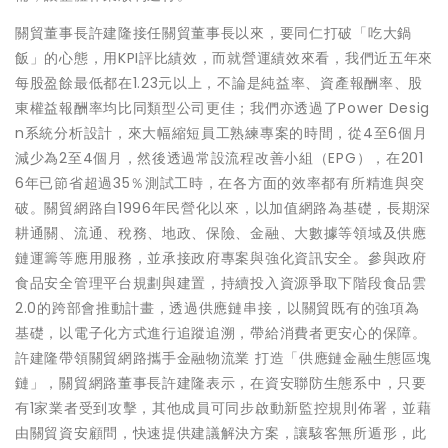
關貿董事長許建隆接任關貿董事長以來，要同仁打破「吃大鍋
飯」的心態，用KPI評比績效，而就營運績效來看，我們近五年來
每股盈餘最低都在1.23元以上，不論是純益率、資產報酬率、股
東權益報酬率均比同類型公司更佳；我們亦透過了Power Desig
n系統分析設計，來大幅縮短員工熟練專案的時間，從4至6個月
減少為2至4個月，然後透過常設流程改善小組（EPG），在201
6年已節省超過35％測試工時，在各方面的效率都有所精進與突
破。關貿網路自1996年民營化以來，以加值網路為基礎，長期深
耕通關、流通、稅務、地政、保險、金融、大數據等領域及供應
鏈運籌等應用服務，並承接政府專案與強化資訊安全。參與政府
食品安全管理平台規劃與建置，持續投入資源爭取下階段食品雲
2.0的跨部會推動計畫，透過供應鏈串接，以關貿既有的強項為
基礎，以電子化方式進行追蹤追溯，帶給消費者更安心的保障。
許建隆帶領關貿網路攜手金融物流業 打造「供應鏈金融生態區塊
鏈」，關貿網路董事長許建隆表示，在資安聯防生態系中，只要
有1家業者受到攻擊，其他成員可同步啟動新監控規則佈署，並藉
由關貿資安顧問，快速提供建議解決方案，讓駭客無所遁形，此