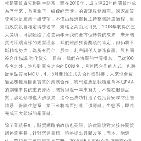
就是關貿資安聯防生態系，而在2018年，成立滿22年的關貿也成
為歷年來，首度拿下「績優經營獎」的資訊服務廠商。國家品質
獎可說是產業一級獎項，不僅由經濟部長主持整個評選過程，更
由政院親自核定得獎名單，規格之高由此可見，2018年取得的三
大獎項，可說驗證了過去兩年來我們全方位轉骨的成果，未來關
貿將延續這樣的經營理念，我們雖然獲得獎項的肯定，但仍將不
斷精進努力，為所有同仁、股東、利害關係人創造多贏。與各國
簽合作協議 強化資安，目前，我們在海關的世界排名，已從100
多名之外，進步到百名之內的80幾名，且跨國合作的方式，也將
從單點簽署MOU，4、5月開始正式與合作國對接，未來也會透
過區塊鏈展開更實質的業務合作，我想這應是我獲選為本屆PAA
的副理事長的重要原因，關貿經過一年來努力，不僅在服務品
質，涉足領域也大步擴展，迄今已成功打造了包括資安聯防生態
體系、保險生態系，接下來將進而打造「供應鏈」生態系，即將
完成三大領域的產業鏈。
除了業績長紅，關貿網路的政績也亮眼。許建隆說對於接任關貿
網路董事長，針對營運目標、策略提出具體改革，固本、增源