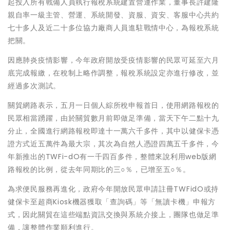
起投入所有戰備人員執行報稅系統建置營運作業，董事長許建隆
親自率一級主管、營運、系統開發、資服、資安、客服中心共約
七十多人及近二十多位協力廠商人員進駐戰情中心，為報稅系統
把關。
因應肺炎疫情影響，今年政府開放受疫情影響的民眾可延至六月
底完成報繳，在稅制上略作調整，報稅系統設定亦進行修改，並
經過多次測試。
關貿網路表示，五月一日個人綜所稅申報首日，使用網路報稅的
民眾相當踴躍，由於關貿數月前即做足準備，當天下午二點十九
分止，全國進行網路報稅即達十一萬六千多件，其中以健保卡憑
證方式近五萬件為最大宗，其次為自然人憑證四萬五千多件，今
年新推出的TWFi-dO有一千四百多件，整體來說利用web版網
路報稅的比例，從去年同期比的三○％，已增至五○％。
為求便民服務再進化，政府今年開放民眾申請註冊TWFidO或持
健保卡至超商Kiosk機器獲取「查詢碼」等「無讀卡機」申報方
式，因此關貿在這些端點資訊交換與系統介接上，團隊也做足準
備，讓整體作業順利進行。