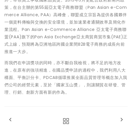
外，帶領員工爭取國家品質獎。2015年5月更配合政府新南向政
策，在台主辦的第55屆亞太電子商務聯盟（Pan Asian e-Com
merce Alliance, PAA）高峰會，聯盟成立宗旨為提供各國夥伴
一個資料傳輸與交換的安全環境，並加速業者通關效率及簡化作
業流程。Pan Asian e-Commerce Alliance 亞太電子商務聯
盟(PAA)旗下的Pan Asia Exchange亞太商貿商貿市集(PAE)正
式上線，預期將為亞洲地區跨國企業間B2B電子商務的成長向前
推進一大步。
而我們在申請獎項的同時，亦不斷自我檢視，將不足的地方改
進，在原有的強項精進，在國品獎申請的過程中，我們利用八大
構面、平衡計分卡、PDCAB循環推展全面品質管理等概念加入我
們公司的經營元素，至於「國家玉山獎」，則讓關貿在研發、管
理、行銷、創新方面有新的作為。