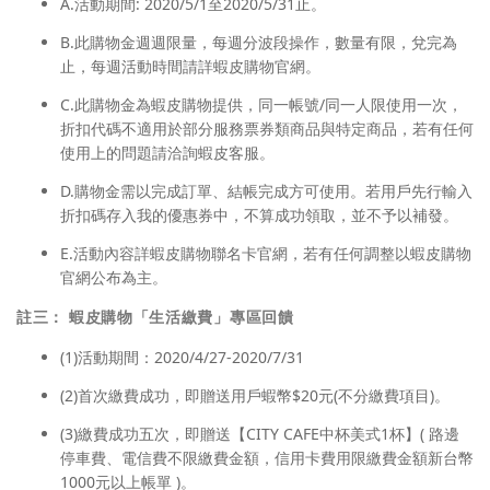
A.活動期間: 2020/5/1至2020/5/31止。
B.此購物金週週限量，每週分波段操作，數量有限，兌完為
止，每週活動時間請詳蝦皮購物官網。
C.此購物金為蝦皮購物提供，同一帳號/同一人限使用一次，
折扣代碼不適用於部分服務票券類商品與特定商品，若有任何
使用上的問題請洽詢蝦皮客服。
D.購物金需以完成訂單、結帳完成方可使用。若用戶先行輸入
折扣碼存入我的優惠券中，不算成功領取，並不予以補發。
E.活動內容詳蝦皮購物聯名卡官網，若有任何調整以蝦皮購物
官網公布為主。
註三：
蝦皮購物「生活繳費」專區回饋
(1)活動期間：2020/4/27-2020/7/31
(2)首次繳費成功，即贈送用戶蝦幣$20元(不分繳費項目)。
(3)繳費成功五次，即贈送【CITY CAFE中杯美式1杯】( 路邊
停車費、電信費不限繳費金額，信用卡費用限繳費金額新台幣
1000元以上帳單 )。