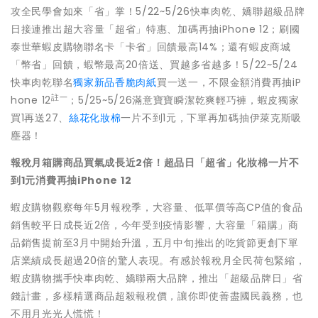
攻全民學會如來「省」掌！5/22~5/26快車肉乾、嬌聯超級品牌
日接連推出超大容量「超省」特惠、加碼再抽iPhone 12；刷國
泰世華蝦皮購物聯名卡「卡省」回饋最高14%；還有蝦皮商城
「幣省」回饋，蝦幣最高20倍送、買越多省越多！5/22~5/24
快車肉乾聯名
獨家新品香脆肉紙
買一送一，不限金額消費再抽iP
註一
hone 12
；5/25~5/26滿意寶寶瞬潔乾爽輕巧褲，蝦皮獨家
買1再送27、
絲花化妝棉
一片不到1元，下單再加碼抽伊萊克斯吸
塵器！
報稅月箱購商品買氣成長近
2
倍！超品日「超省」化妝棉一片不
到
1
元
消費再抽
iPhone 12
蝦皮購物觀察每年5月報稅季，大容量、低單價等高CP值的食品
銷售較平日成長近2倍，今年受到疫情影響，大容量「箱購」商
品銷售提前至3月中開始升溫，五月中旬推出的吃貨節更創下單
店業績成長超過20倍的驚人表現。有感於報稅月全民荷包緊縮，
蝦皮購物攜手快車肉乾、嬌聯兩大品牌，推出「超級品牌日」省
錢計畫，多樣精選商品超殺報稅價，讓你即使善盡國民義務，也
不用月光光人慌慌！