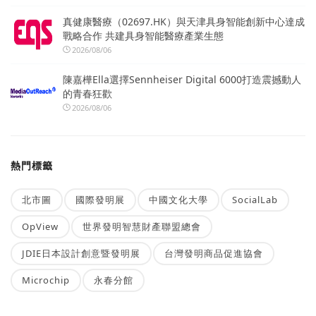
真健康醫療（02697.HK）與天津具身智能創新中心達成
戰略合作 共建具身智能醫療產業生態
2026/08/06
陳嘉樺Ella選擇Sennheiser Digital 6000打造震撼動人
的青春狂歡
2026/08/06
熱門標籤
北市圖
國際發明展
中國文化大學
SocialLab
OpView
世界發明智慧財產聯盟總會
JDIE日本設計創意暨發明展
台灣發明商品促進協會
Microchip
永春分館