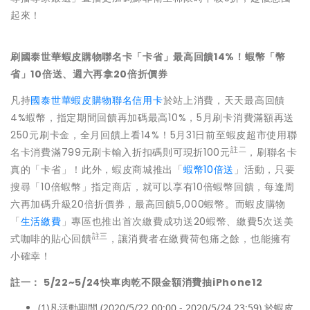
起來！
刷國泰世華蝦皮購物聯名卡
「卡省」最高回饋14%！蝦幣「幣
省」10倍送、週六再拿20倍折價券
凡持
國泰世華蝦皮購物聯名信用卡
於站上消費，天天最高回饋
4%蝦幣，指定期間回饋再加碼最高10%，5月刷卡消費滿額再送
250元刷卡金，全月回饋上看14%！5月31日前至蝦皮超市使用聯
註二
名卡消費滿799元刷卡輸入折扣碼則可現折100元
，刷聯名卡
真的「卡省」！此外，蝦皮商城推出「
蝦幣10倍送
」活動，只要
搜尋「10倍蝦幣」指定商店，就可以享有10倍蝦幣回饋，每逢周
六再加碼升級20倍折價券，最高回饋5,000蝦幣。而蝦皮購物
「
生活繳費
」專區也推出首次繳費成功送20蝦幣、繳費5次送美
註三
式咖啡的貼心回饋
，讓消費者在繳費荷包痛之餘，也能擁有
小確幸！
註一：
5/22~5/24
快車肉乾不限金額消費抽
iPhone12
(1)凡活動期間 (2020/5/22 00:00 - 2020/5/24 23:59) 於蝦皮