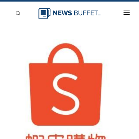
回到首頁
新聞稿分類
登入
刊登