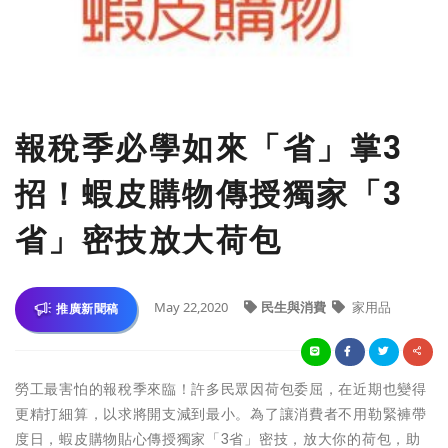
報稅季必學如來「省」掌3
招！蝦皮購物傳授獨家「3
省」密技放大荷包
May 22,2020
民生與消費
家用品
推廣新聞稿
勞工最害怕的報稅季來臨！許多民眾因荷包委屈，在近期也變得
更精打細算，以求將開支減到最小。為了讓消費者不用勒緊褲帶
度日，蝦皮購物貼心傳授獨家「3省」密技，放大你的荷包，助