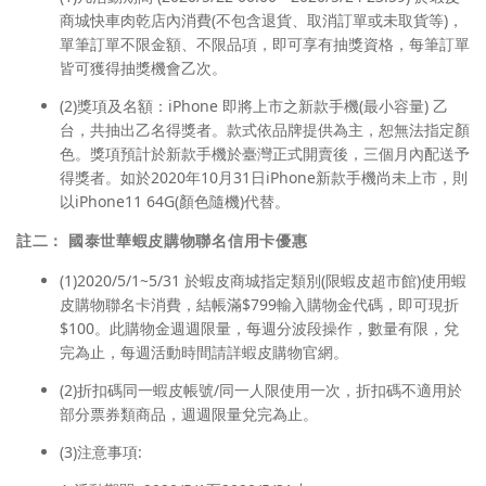
商城快車肉乾店內消費(不包含退貨、取消訂單或未取貨等)，
單筆訂單不限金額、不限品項，即可享有抽獎資格，每筆訂單
皆可獲得抽獎機會乙次。
(2)獎項及名額：iPhone 即將上市之新款手機(最小容量) 乙
台，共抽出乙名得獎者。款式依品牌提供為主，恕無法指定顏
色。獎項預計於新款手機於臺灣正式開賣後，三個月內配送予
得獎者。如於2020年10月31日iPhone新款手機尚未上市，則
以iPhone11 64G(顏色隨機)代替。
註二：
國泰世華蝦皮購物聯名信用卡優惠
(1)2020/5/1~5/31 於蝦皮商城指定類別(限蝦皮超市館)使用蝦
皮購物聯名卡消費，結帳滿$799輸入購物金代碼，即可現折
$100。此購物金週週限量，每週分波段操作，數量有限，兌
完為止，每週活動時間請詳蝦皮購物官網。
(2)折扣碼同一蝦皮帳號/同一人限使用一次，折扣碼不適用於
部分票券類商品，週週限量兌完為止。
(3)注意事項: