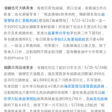
省錢也可大啖美食
：報稅完荷包縮減、胃口沒減，省錢減少外出
飲食，改在家嗑零食！「蝦皮購物x快車肉乾」獨家聯名祭出
超
薄雙味杏仁香脆肉紙
(櫻花蝦/椒麻雙味)，5/22~5/24買一送一
不到300元讓你涮嘴零食輕鬆購！而曾創下短短4天賣出6.5公噸
的月見炙燒豬肉乾，更推出
超豪華分享包
單包第二件下殺5折，
單包優惠價188元；每日限量
分享包3入免運福箱組
更只要499
元，一箱送上香脆肉紙、特厚蜜汁、元氣條滿足口腹之慾。除了
美食入口外，活動期間不限金額消費，還有機會抽中今年即將上
市的iPhone 12！
箱購日用品省更多
：省錢也別忘了顧好日常生活！5/25~5/26蝦
皮購物「嬌聯官方旗艦店」滿意寶寶尿布箱購或消費滿1,999元
送300元購物金、滿2,888元再送7-11禮券300元，不等退稅、
先拿回饋！去年單日熱銷近40萬片的
滿意寶寶活潑寶寶紙尿褲
，
活動期間也只要919元再加碼贈10倍蝦幣！還有推薦必囤夯品
蘇
菲彈力貼身超薄體貼
挑戰商城最低價138元/56片，及
絲花化妝棉
限時下殺449元，換算下來一片不到1元！5/26晚上8點的「蝦
導播專家嚴選」直播更加碼蘇菲衛生棉限時下殺5折，趁優惠囤