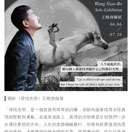
▌關於《尋找光明》王曉勃個展
「尋找光明」是一個直接而簡單的詞彙，但卻內蘊著找尋永恆真
理的堅毅與勇氣，在成長道路上，真理的光明將是引領我們一步
步通往夢想的方向。人生的道路崎嶇難行，但唯有經歷過混沌黑
暗的過程，才會懂得珍惜光明的可貴，而那盞光明，也往往是身