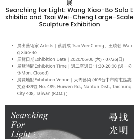
展
Searching for Light: Wang Xiao-Bo Solo E
xhibitio and Tsai Wei-Cheng Large-Scale
Sculpture Exhibition
展出藝術家 Artists｜蔡尉成 Tsai Wei-Cheng、王曉勃 Wan
g Xiao-Bo
展覽日期Exhibition Date｜2020/06/06 (六) - 07/26(日)
展覽時間Exhibition Time｜週二至週日11:30-20:00 (週一公
休Mon. Closed)
展覽地點Exhibition Venue｜大雋藝術 (408台中市南屯區惠
文路489號 No. 489, Huiwen Rd., Nantun Dist., Taichung
City 408, Taiwan (R.O.C) )