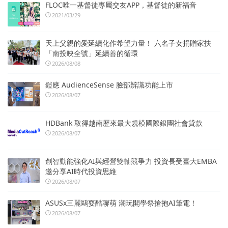
FLOC唯一基督徒專屬交友APP，基督徒的新福音
2021/03/29
天上父親的愛延續化作希望力量！ 六名子女捐贈家扶
「南投映全號」延續善的循環
2026/08/08
鎧應 AudienceSense 臉部辨識功能上市
2026/08/07
HDBank 取得越南歷來最大規模國際銀團社會貸款
2026/08/07
創智動能強化AI與經營雙軸競爭力 投資長受臺大EMBA
邀分享AI時代投資思維
2026/08/07
ASUSx三麗鷗耍酷聯萌 潮玩開學祭搶抱AI筆電！
2026/08/07