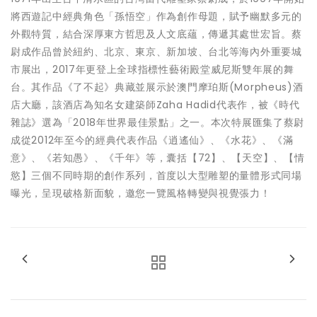
將西遊記中經典角色「孫悟空」作為創作母題，賦予幽默多元的
外觀特質，結合深厚東方哲思及人文底蘊，傳遞其處世宏旨。蔡
尉成作品曾於紐約、北京、東京、新加坡、台北等海內外重要城
市展出，2017年更登上全球指標性藝術殿堂威尼斯雙年展的舞
台。其作品《了不起》典藏並展示於澳門摩珀斯(Morpheus)酒
店大廳，該酒店為知名女建築師Zaha Hadid代表作，被《時代
雜誌》選為「2018年世界最佳景點」之一。本次特展匯集了蔡尉
成從2012年至今的經典代表作品《逍遙仙》、《水花》、《滿
意》、《若知愚》、《千年》等，囊括【72】、【天空】、【情
慾】三個不同時期的創作系列，首度以大型雕塑的量體形式同場
曝光，呈現破格新面貌，邀您一覽風格轉變與視覺張力！