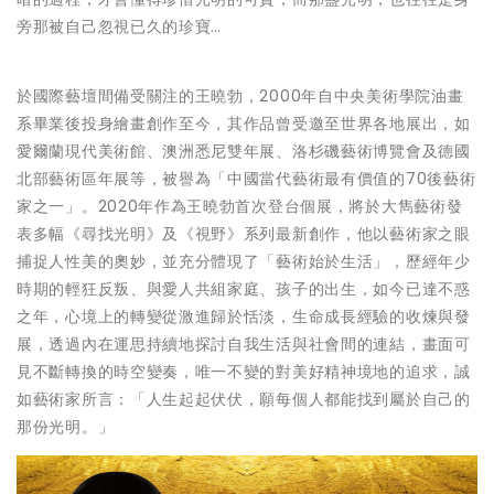
旁那被自己忽視已久的珍寶…
於國際藝壇間備受關注的王曉勃，2000年自中央美術學院油畫
系畢業後投身繪畫創作至今，其作品曾受邀至世界各地展出，如
愛爾蘭現代美術館、澳洲悉尼雙年展、洛杉磯藝術博覽會及德國
北部藝術區年展等，被譽為「中國當代藝術最有價值的70後藝術
家之一」。2020年作為王曉勃首次登台個展，將於大雋藝術發
表多幅《尋找光明》及《視野》系列最新創作，他以藝術家之眼
捕捉人性美的奧妙，並充分體現了「藝術始於生活」，歷經年少
時期的輕狂反叛、與愛人共組家庭、孩子的出生，如今已達不惑
之年，心境上的轉變從激進歸於恬淡，生命成長經驗的收煉與發
展，透過內在運思持續地探討自我生活與社會間的連結，畫面可
見不斷轉換的時空變奏，唯一不變的對美好精神境地的追求，誠
如藝術家所言：「人生起起伏伏，願每個人都能找到屬於自己的
那份光明。」