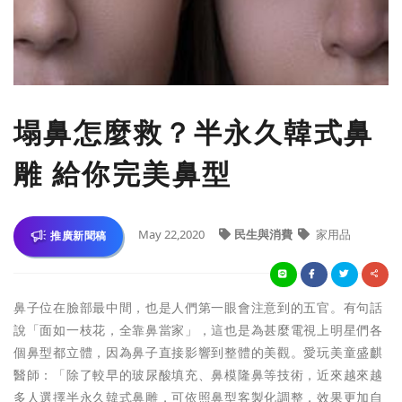
塌鼻怎麼救？半永久韓式鼻
雕 給你完美鼻型
May 22,2020
民生與消費
家用品
推廣新聞稿
鼻子位在臉部最中間，也是人們第一眼會注意到的五官。有句話
說「面如一枝花，全靠鼻當家」，這也是為甚麼電視上明星們各
個鼻型都立體，因為鼻子直接影響到整體的美觀。愛玩美童盛麒
醫師：「除了較早的玻尿酸填充、鼻模隆鼻等技術，近來越來越
多人選擇半永久韓式鼻雕，可依照鼻型客製化調整，效果更加自