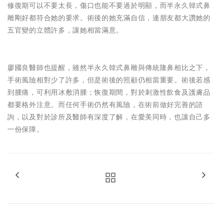
修復期可以不要太長，傷口也能不要過於明顯，而半永久韓式鼻
雕剛好都符合她的要求。術後的她充滿自信，連朋友都大讚她的
五官變的立體許多，讓她相當滿意。
廖國良醫師也提醒，雖然半永久韓式鼻雕與傳統隆鼻相比之下，
手術風險相對少了許多，但是術後的照顧仍相當重要。術後若感
到腫痛，可利用冰敷消腫；恢復期間，對於刺激性飲食及護膚品
都要格外注意。而任何手術仍然有風險，在術前做好完善的諮
詢，以及對於診所及醫師有深度了解，在愛美同時，也讓自己多
一份保障。