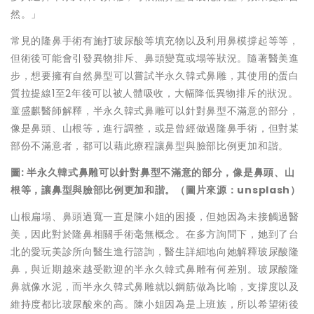
然。」
常見的隆鼻手術有施打玻尿酸等填充物以及利用鼻模撐起等等，
但術後可能會引發異物排斥、鼻頭變寬或塌等狀況。隨著醫美進
步，想要擁有自然鼻型可以嘗試半永久韓式鼻雕，其使用的蛋白
質拉提線1至2年後可以被人體吸收，大幅降低異物排斥的狀況。
童盛麒醫師解釋，半永久韓式鼻雕可以針對鼻型不滿意的部分，
像是鼻頭、山根等，進行調整，或是曾經做過隆鼻手術，但對某
部份不滿意者，都可以藉此療程讓鼻型與臉部比例更加和諧。
圖:
半永久韓式鼻雕可以針對鼻型不滿意的部分，像是鼻頭、山
根等，讓鼻型與臉部比例更加和諧。（圖片來源：unsplash）
山根扁塌、鼻頭過寬一直是陳小姐的困擾，但她因為未接觸過醫
美，因此對於隆鼻相關手術毫無概念。在多方詢問下，她到了台
北的愛玩美診所向醫生進行諮詢，醫生詳細地向她解釋玻尿酸隆
鼻，與近期越來越受歡迎的半永久韓式鼻雕有何差別。玻尿酸隆
鼻就像水泥，而半永久韓式鼻雕就以鋼筋做為比喻，支撐度以及
維持度都比玻尿酸來的高。陳小姐因為是上班族，所以希望術後