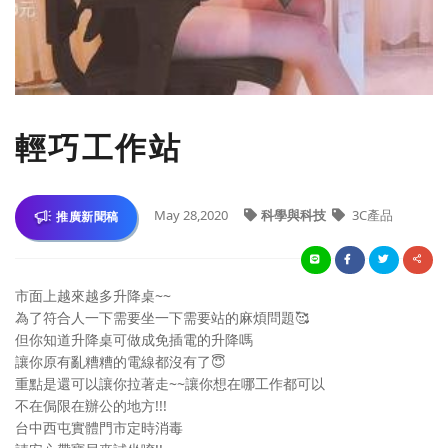
輕巧工作站
May 28,2020
科學與科技
3C產品
推廣新聞稿
市面上越來越多升降桌~~
為了符合人一下需要坐一下需要站的麻煩問題
🥰
但你知道升降桌可做成免插電的升降嗎
讓你原有亂糟糟的電線都沒有了
😇
重點是還可以讓你拉著走~~讓你想在哪工作都可以
不在侷限在辦公的地方!!!
台中西屯實體門市定時消毒