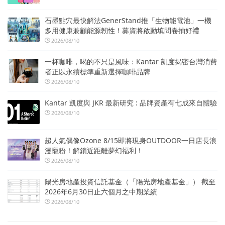
石墨點穴最快解法GenerStand推「生物能電池」一機
多用健康兼顧能源韌性！募資將啟動填問卷抽好禮
2026/08/10
一杯咖啡，喝的不只是風味：Kantar 凱度揭密台灣消費
者正以永續標準重新選擇咖啡品牌
2026/08/10
Kantar 凱度與 JKR 最新研究 : 品牌資產有七成來自體驗
2026/08/10
超人氣偶像Ozone 8/15即將現身OUTDOOR一日店長浪
漫寵粉！解鎖近距離夢幻福利！
2026/08/10
陽光房地產投資信託基金（「陽光房地產基金」） 截至
2026年6月30日止六個月之中期業績
2026/08/10