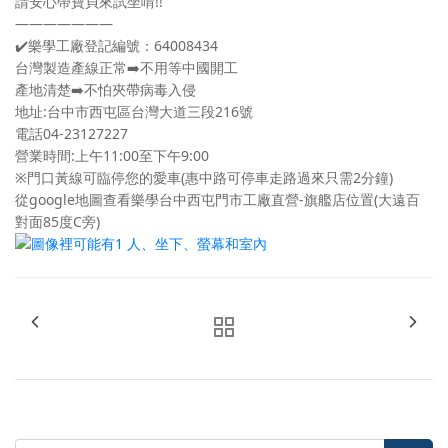
請安心帶寶貝來試坐唷!!
———————
✔️
樂學工廠登記編號：64008434
台灣製造產線正常
➡️
不用等中國開工
產地清楚
➡️
不怕夾帶病毒入侵
地址:台中市西屯區台灣大道三段216號
電話04-23127227
營業時間:上午11:00至下午9:00
※門口黃線可臨停您的愛車(惠中路可停車走路過來只需2分鐘)
從google地圖查看樂學台中西屯門市工廠直營-旗艦店位置(大遠百
對面85度C旁)