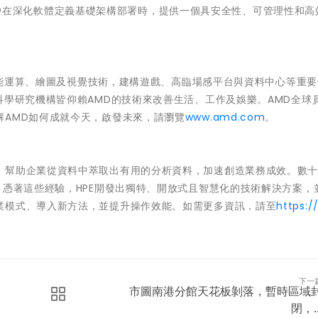
助企業客戶在深化軟體定義基礎架構部署時，提供一個具安全性、可管理性和
高效能運算、繪圖及視覺技術，建構遊戲、高臨場感平台與資料中心等重
科學研究機構皆仰賴AMD的技術來改善生活、工作及娛樂。AMD全球
解AMD如何成就今天，啟發未來，請瀏覽
www.amd.com
。
，幫助企業從資料中萃取出有用的分析資料，加速創造業務成效。數
。憑著這些經驗，HPE開發出獨特、開放式且智慧化的技術解決方案，
業模式、導入新方法，並提升操作效能。如需更多資訊，請至
https:/
下一
市圖南港分館天花板剝落，暫時區域
閉，..