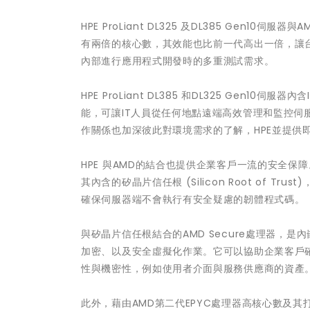
HPE ProLiant DL325 及DL385 Gen10
有兩倍的核心數，其效能也比前一代高出一倍，讓
內部進行應用程式開發時的多重測試需求。
HPE ProLiant DL385 和DL325 Gen10伺服
能，可讓IT人員從任何地點遠端高效管理和監控伺
作關係也加深彼此對環境需求的了解，HPE並提供
HPE 與AMD的結合也提供企業客戶一流的安全保障。HPE 
其內含的矽晶片信任根 (Silicon Root of 
確保伺服器端不會執行有安全疑慮的韌體程式碼。
與矽晶片信任根結合的AMD Secure處理器，是
加密、以及安全虛擬化作業。它可以協助企業客戶
性與機密性，例如使用者介面與服務供應商的資產
此外，藉由AMD第二代EPYC處理器高核心數及其打