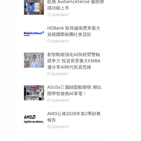
鎧應 AudienceSense 臉部辨
識功能上市
2026/08/07
HDBank 取得越南歷來最大
規模國際銀團社會貸款
2026/08/07
創智動能強化AI與經營雙軸
競爭力 投資長受臺大EMBA
邀分享AI時代投資思維
2026/08/07
ASUSx三麗鷗耍酷聯萌 潮玩
開學祭搶抱AI筆電！
2026/08/07
AMD公佈2026年第2季財務
報告
2026/08/07