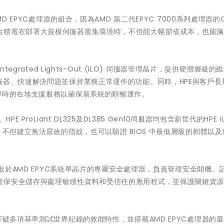
伺服器與AMD EPYC處理器的組合，因為AMD 第二代EPYC 7000系列處理器的
台積電在部署大規模伺服器叢集環境時，不但能大幅節省成本，也能
器內含Integrated Lights-Out (iLO) 伺服器管理晶片，提供硬體層級的
服器、快速解決問題並保持業務正常運作的功能。同時，HPE與客戶長
即時的在地支援服務以確保新系統的順暢運作。
ProLiant DL325及DL385 Gen10伺服器均包含新世代的HPE iL
Trust)，不但建立無法竄改的指紋，也可以驗證 BIOS 中最低層級的韌體以
內嵌於AMD EPYC系統單晶片的專屬安全處理器，負責管理安全開機、
確保安全儲存與處理敏感性資料和受信任的應用程式，並保護關鍵資
。
破多項基準測試世界紀錄的效能特性，並搭載AMD EPYC處理器的最新