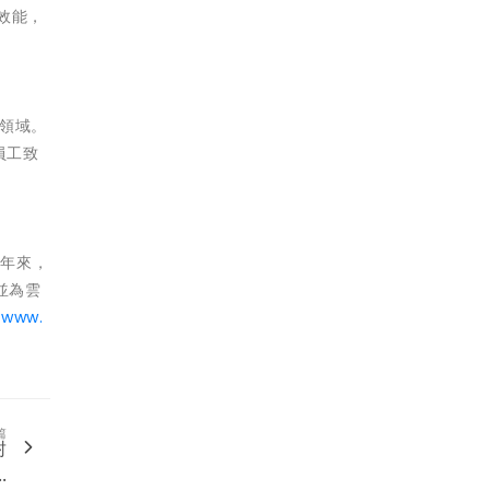
高效能，
要領域。
員工致
十年來，
並為雲
/www.
篇
封
.