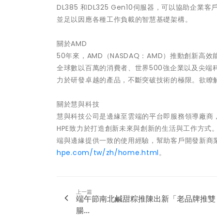
DL385 和DL325 Gen10伺服器，可以協
並足以因應各種工作負載的智慧基礎架構。
關於AMD
50年來，AMD（NASDAQ：AMD）推動創新
全球數以百萬的消費者、世界500強企業以及尖端
力於研發卓越的產品，不斷突破技術的極限。欲瞭
關於慧與科技
慧與科技公司是邊緣至雲端的平台即服務領導廠商
HPE致力於打造創新未來與創新的生活與工作方式
端與邊緣提供一致的使用經驗，幫助客戶開發新商
hpe.com/tw/zh/home.html
。
上一篇
端午節南北鹹甜粽推陳出新「老品牌推雙
腸...