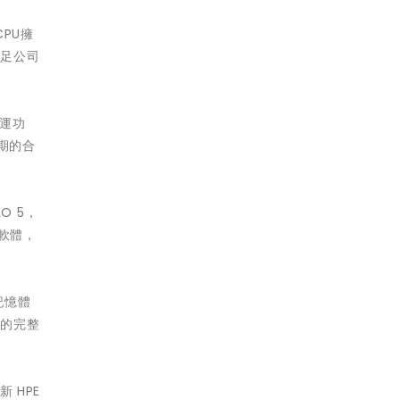
CPU擁
滿足公司
維運功
期的合
O 5，
及軟體，
記憶體
源的完整
 HPE