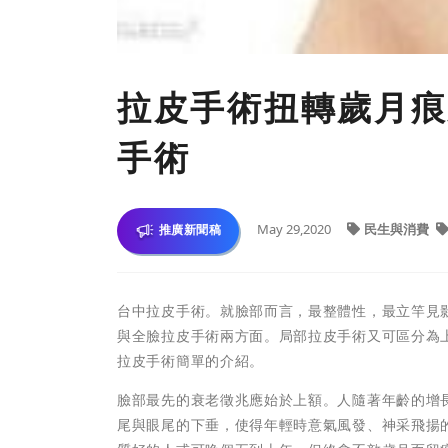
拉皮手術扭轉歲月痕
手術
May 29,2020
民生與消費
推廣新聞稿
台中拉皮手術。就臉部而言，最整體性，最立竿見
與全臉拉皮手術兩方面。局部拉皮手術又可區分為
拉皮手術簡單的介紹。
臉部最先的衰老徵兆應始於上額。人隨著年齡的增
尾與眼尾的下垂，使得年輕時意氣風發、神采飛揚