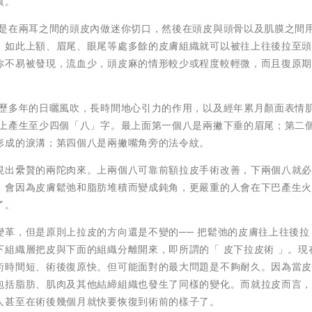
痕。
法是在兩耳之間的頭皮內做迷你切口，然後在頭皮與頭骨以及肌膜之間
。如此上額、眉尾、眼尾等處多餘的皮膚組織就可以被往上往後拉至
你不易被發現，流血少，頭皮麻的情形較少或程度較輕微，而且復原
經歷多年的日曬風吹，長時間地心引力的作用，以及經年累月顏面表情
臉上產生至少四個「八」字。最上面第一個八是兩撇下垂的眉尾；第二
形成的淚溝；第四個八是兩撇嘴角旁的法令紋。
現出纍贅的兩陀肉來。上兩個八可靠前額拉皮手術改善，下兩個八就
，會因為皮膚鬆弛和脂肪堆積而變成鈍角，更嚴重的人會在下巴產生
了。
革，但是原則上拉皮的方向還是不變的── 把鬆弛的皮膚往上往後拉
組織層把皮與下面的組織分離開來，即所謂的「 皮下拉皮術 」。現
術時間短、術後復原快。但可能面對的最大問題是不夠耐久。因為當
包括脂肪、肌肉及其他結締組織也發生了同樣的變化。而就拉皮而言
人甚至在術後幾個月就快要恢復到術前的樣子了。