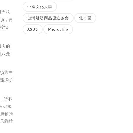
中國文化大學
用內視
台灣發明商品促進協會
北市圖
頭頂，再
期較快
ASUS
Microchip
肌肉的
個八是
必須靠中
火雞脖子
，所不
在仍然
皮膚鬆弛
，只靠拉