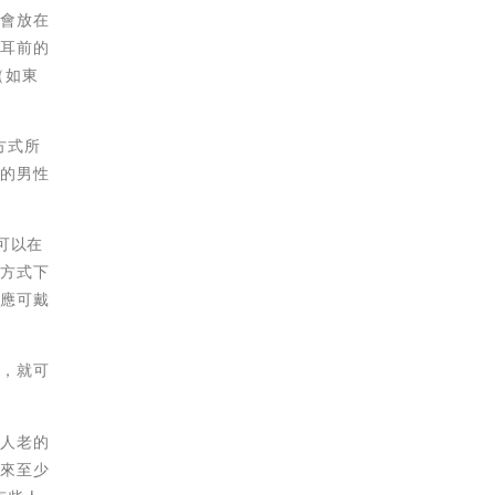
都會放在
在耳前的
（如東
方式所
型的男性
可以在
的方式下
天應可戴
後，就可
的人老的
說來至少