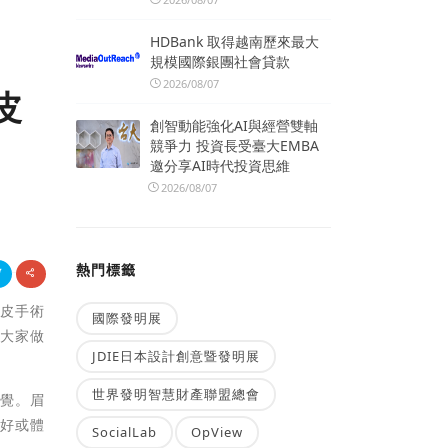
HDBank 取得越南歷來最大
規模國際銀團社會貸款
2026/08/07
皮
創智動能強化AI與經營雙軸
競爭力 投資長受臺大EMBA
邀分享AI時代投資思維
2026/08/07
熱門標籤
拉皮手術
國際發明展
為大家做
JDIE日本設計創意暨發明展
世界發明智慧財產聯盟總會
感覺。眉
養好或體
SocialLab
OpView