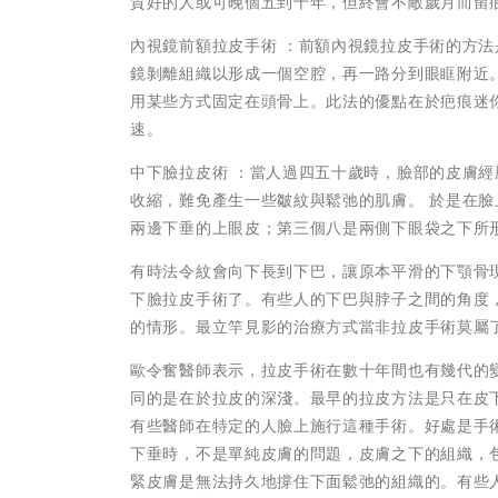
質好的人或可晚個五到十年，但終會不敵歲月而留
內視鏡前額拉皮手術 ：前額內視鏡拉皮手術的方
鏡剝離組織以形成一個空腔，再一路分到眼眶附近
用某些方式固定在頭骨上。此法的優點在於疤痕迷
速。
中下臉拉皮術 ：當人過四五十歲時，臉部的皮膚
收縮，難免產生一些皺紋與鬆弛的肌膚。 於是在
兩邊下垂的上眼皮；第三個八是兩側下眼袋之下所
有時法令紋會向下長到下巴，讓原本平滑的下顎骨
下臉拉皮手術了。有些人的下巴與脖子之間的角度
的情形。最立竿見影的治療方式當非拉皮手術莫屬
歐令奮醫師表示，拉皮手術在數十年間也有幾代的變
同的是在於拉皮的深淺。最早的拉皮方法是只在皮下
有些醫師在特定的人臉上施行這種手術。好處是手
下垂時，不是單純皮膚的問題，皮膚之下的組織，
緊皮膚是無法持久地撐住下面鬆弛的組織的。有些