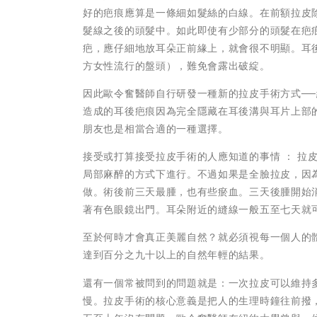
好的疤痕應算是一條細如髮絲的白線。在前額拉皮
髮線之後的頭髮中。如此即使有少部分的頭髮在疤
疤，應仔細地放耳朵正前緣上，就會很不明顯。耳
方女性流行的盤頭），難免會露出破綻。
因此歐令奮醫師自行研發一種新的拉皮手術方式─
造成的耳後疤痕因為完全隱藏在耳後溝與耳片上部
朋友也是相當合適的一種選擇。
接受或打算接受拉皮手術的人應知道的事情 ： 拉
局部麻醉的方式下進行。不過如果是全臉拉皮，因
做。術後前三天最腫，也有些瘀血。三天後腫開始
著有色眼鏡出門。耳朵附近的縫線一般五至七天就
至於何時才會真正美麗自然？就必須視每一個人的
達到百分之九十以上的自然年輕的結果。
還有一個常被問到的問題就是：一次拉皮可以維持
慢。拉皮手術的核心意義是把人的生理時鐘往前撥