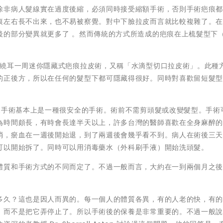
除非病人髮線實在過度後縮，必須同時接受縮額手術，否則手術疤痕
痕左右長不出來，也不易被察覺。對中下臉拉皮而言就比較複雜了。
後的部分變異就更多了 。然而傳統的方式所造成的疤痕在上梳髮型下
─繞耳一周迷你隱藏式疤痕拉皮術，又稱「水滴型切口拉皮術」。此種
的正後方，所以在任何的髮型下都可隱藏得很好。同時對喜歡留短髮
皮手術基本上是一種很安全的手術。術前不需剪頭髮或改變髮型。手術
為時間頗長，有時會長達半天以上，許多台灣的醫師喜歡在全身麻醉
消，瘀血在一週後開始退，到了兩週後會幾乎看不到。病人在術後三
可以開始拆了。同時可以用消毒藥水（外科刷手液）開始洗頭髮。
體質和手術方式的不同而定了。不過一般而言，大約在一到兩個月之
多久？這也是因人而異的。每一個人的體質各異，有的人老的快，有
，而不是把它弄停止了。所以手術後的保養是非常重要的。不過一般