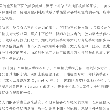
，同時也要拉下面的筋膜組織，醫學上叫做「表淺肌肉筋膜系統」（英
弱的顏面神經，要避免傷到神經就成了手術醫師要特別注意的事情。所
完全恢復。
越徹底，於是有第三代拉皮術的產生。所謂第三代拉皮術 ，是指拉皮
額拉皮術大致相同。至於中下臉部，醫師在拉皮者的口腔內製造幾個
開，然後進行拉皮的動作。如此的拉皮手術最大的好處是手術疤痕多
移除多餘的皮膚，也有人認為效果較不明顯，尤其是在中下臉部。因
有疤痕外露的男性。而若針對我們這個年齡層東方女性的顏面肌膚，
灣並不是很流行。
善，就非施行全臉拉皮手術不可了。全臉拉皮手術是依上述的諸多方法
會配合其他的步驟。例如上眼瞼整形術、下眼瞼整形術（即眼袋手術
或人工真皮粉末 Cymetra 注射），或自體真皮脂肪塊狀移植；
也需注射肉桿素（ Botox ）來改善。整個手術因項目繁多，手術時間
覺得像在變魔術一樣。
是人們的要求也是越來越高。不但希望要有年輕化的效果，也希望他
既然要去掉多餘的皮膚，就一定會留下開刀的疤痕。就整形外科醫師