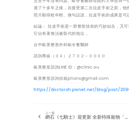
五至十年沒有問題。歐令奮醫師在紐約大學曾與一位資深的
過了十多年之後，在接受第二次拉皮手術之前，他
照片顯得較年輕。換句話說，拉皮手術的成果是可
結論： 拉皮手術是一群整形技術的巧妙結合，又
它佔有著無法被取代的地位 。
台中歐美整形外科歐令奮醫師
諮詢專線（０４）２７０２－００００
歐美整形諮詢LINE ID：@clinic.ou
歐美整形諮詢信箱ptions@gmail.com
https://doctoroh.pixnet.net/blog/post/20
上一篇
​網石《七騎士》迎更新 全新特殊寵物「...