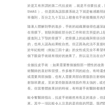
於是又有所謂的第二代拉皮術 ，就是不但要拉皮
SMAS ）。但是因為該肌膜系統之下就是敏感脆
幸傷到，百分之九十五以上都會在手術後幾個月內
隨著人體解剖學的進步，手術的組織層做得也越深
在骨膜下。前額與眼眶部分的工作和前言所提的上
接進到上下顎的骨膜下，把骨膜上的組織與骨頭分
的，也有人認為結果較自然。但正因為此法不直接
於年紀較輕（例如三四十歲）的女性或完全不希望
個下眼袋手術就有很好的效果了。所以這方法在台
全臉拉皮手術 ：如果需要整個臉頸部一體性的改
術醫師的喜好和習慣，作多種不同的組合。有時還
或需要局部抽脂，也有人需要局部自體脂肪注射移植（
射除班磨皮。至於某些顏面表情肌作用太強的 , 或
長。但當整體效果好的時候，有時連手術醫師都會
歐令奮醫師指出，拉皮手術雖然有長足的進步，但
來。其中一項比較令人注意的是疤痕的問題。我們