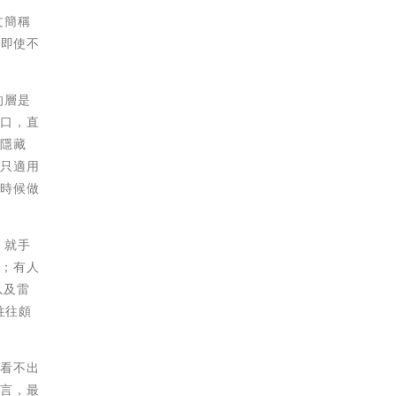
文簡稱
幸即使不
的層是
小口，直
為隱藏
此只適用
有時候做
，就手
）；有人
以及雷
往往頗
人看不出
而言，最