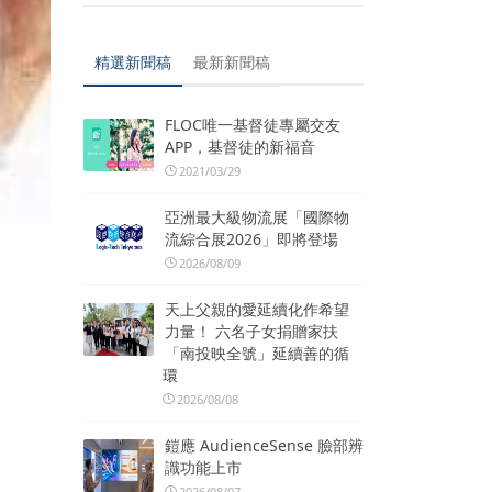
精選新聞稿
最新新聞稿
FLOC唯一基督徒專屬交友
APP，基督徒的新福音
2021/03/29
亞洲最大級物流展「國際物
流綜合展2026」即將登場
2026/08/09
天上父親的愛延續化作希望
力量！ 六名子女捐贈家扶
「南投映全號」延續善的循
環
2026/08/08
鎧應 AudienceSense 臉部辨
識功能上市
2026/08/07