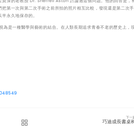
老教授 Dr. Sherrell Aston 討論過這個問題。他的回答是，
們把第一次與第二次手術之前所拍的照片相互比較，發現還是第二次
以半永久地保存的。
可視為是一種醫學與藝術的結合。在人類長期追求青春不老的歷史上，
9048549
下一
巧迪成長書桌